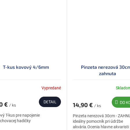
T-kus kovový 4/6mm
Pinzeta nerezová 30cm
zahnuta
Vypredané
Sklado
DETAIL
DO K
70 €
14,90 €
/ ks
/ ks
vý T-kus pre napojenie
Pinzeta nerezová 30cm - ZAHNU
chovacej hadičky
ideálny pomocník pri údržbe
akvária.Ocenia hlavne akvaristi