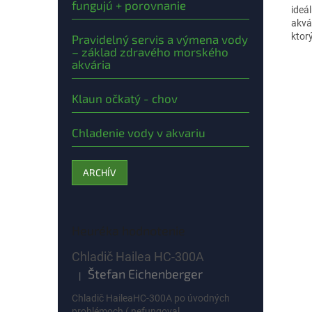
fungujú + porovnanie
ideá
akvá
ktorý
Pravidelný servis a výmena vody
akvá
– základ zdravého morského
dosia
akvária
Klaun očkatý - chov
Chladenie vody v akvariu
ARCHÍV
Heuréka hodnotenie
Chladič Hailea HC-300A
Štefan Eichenberger
|
Hodnotenie produktu je 5 z 5 hviezdičiek.
Chladič HaileaHC-300A po úvodných
problémoch ( nefungoval...