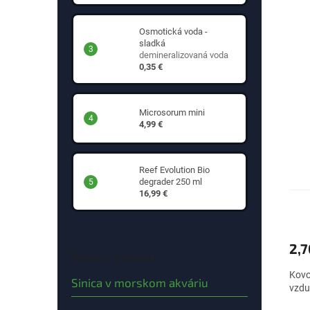
Osmotická voda -
sladká
demineralizovaná voda
0,35 €
Microsorum mini
4,99 €
Reef Evolution Bio
degrader 250 ml
16,99 €
2,
Riasa v akváriu
Kovo
Sinica v morskom akváriu
vzdu