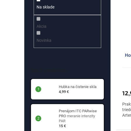
p
e
Na sklade
i
p
s
r
p
o
Akcia
r
d
o
u
d
k
Novinka
u
t
k
o
Ho
t
v
o
Top 5 produktov
v
Hubka na čistenie skla
12
4,99 €
Prak
tried
Prenájom ITC PARwise
Artem
PRO
meranie intenzity
PAR
15 €