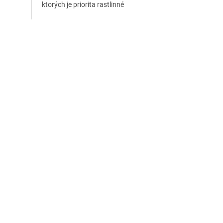
ktorých je priorita rastlinné
0cm
akvárium.Vďaka svojej dĺžke 40cm
dosiahnete aj do...