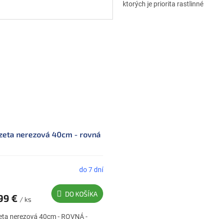
ktorých je priorita rastlinné
akvárium.Vďaka svojej dĺžke 3
dosiahnete aj do...
zeta nerezová 40cm - rovná
do 7 dní
DO KOŠÍKA
99 €
/ ks
eta nerezová 40cm - ROVNÁ -