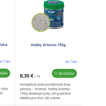
iska
Hobby Artemix 195g
do 7 dní
do 7 dní
OŠÍKA
DO KOŠÍKA
8,30 €
/ ks
Kompletná zmes pre liahnutie živej
ý chov
potravy – Artemia. Hobby Artemix
ti
195g obsahuje cysty, soľ aj aerátor.
Ideálne pre chov rýb a lariev.