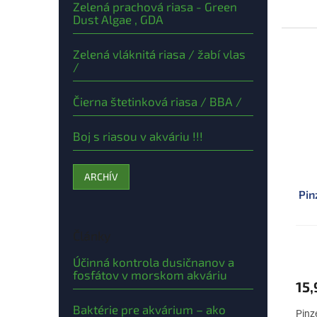
Zelená prachová riasa - Green
Dust Algae , GDA
Zelená vláknitá riasa / žabí vlas
/
Čierna štetinková riasa / BBA /
Boj s riasou v akváriu !!!
ARCHÍV
Pin
Články
Účinná kontrola dusičnanov a
fosfátov v morskom akváriu
15,
Baktérie pre akvárium – ako
Pinz