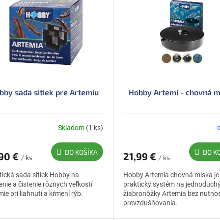
bby sada sitiek pre Artemiu
Hobby Artemi - chovná m
Skladom
(1 ks)
DO KOŠÍKA
DO K
,90 €
21,99 €
/ ks
/ ks
tická sada sitiek Hobby na
Hobby Artemia chovná miska je
enie a čistenie rôznych veľkostí
praktický systém na jednoduch
ie pri liahnutí a kŕmení rýb.
žiabronôžky Artemia bez nutnos
prevzdušňovania.