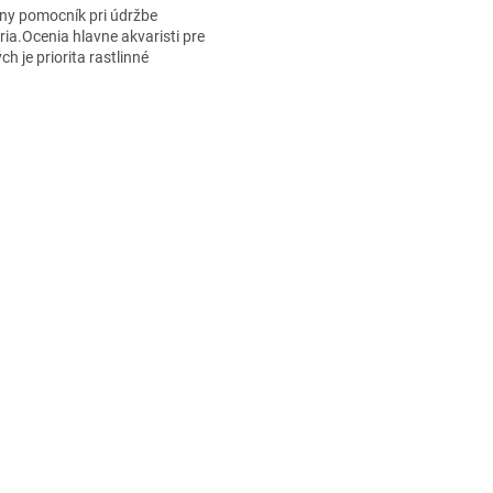
lny pomocník pri údržbe
ria.Ocenia hlavne akvaristi pre
ch je priorita rastlinné
rium.Vďaka svojej dĺžke 40cm
hnete aj do...
O
v
l
á
d
a
c
i
e
p
r
v
k
y
v
ý
p
i