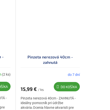
 -
Pinzeta nerezová 40cm -
zahnutá
m
(2 ks)
do 7 dní
OŠÍKA
DO KOŠÍKA
15,99 €
/ ks
TÁ -
Pinzeta nerezová 40cm - ZAHNUTÁ -
ideálny pomocník pri údržbe
 pre
akvária.Ocenia hlavne akvaristi pre