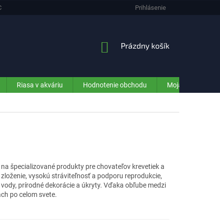
CHRANA OSOBNÝCH ÚDAJOV (GDPR) - INFORMÁCIE PRE ZÁKAZNÍKOV E-SHO
Prihlásenie
NÁKUPNÝ
Prázdny košík
KOŠÍK
Riasa v akváriu
Hodnotenie obchodu
Moja objednávka
j na špecializované produkty pre chovateľov krevetiek a
zloženie, vysokú stráviteľnosť a podporu reprodukcie,
 vody, prírodné dekorácie a úkryty. Vďaka obľube medzi
ach po celom svete.