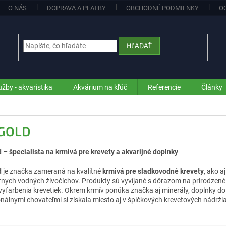
O NÁS
DOPRAVA A PLATBY
OBCHODNÉ PODMIENKY
O
HĽADAŤ
užby - akvaristika
Akvárium na kľúč
Referencie
Články
 GOLD
d – špecialista na krmivá pre krevety a akvarijné doplnky
d
je značka zameraná na kvalitné
krmivá pre sladkovodné krevety
, ako a
rnych vodných živočíchov. Produkty sú vyvíjané s dôrazom na prirodzené 
 vyfarbenia krevetiek. Okrem krmív ponúka značka aj minerály, doplnky do
onálnymi chovateľmi si získala miesto aj v špičkových krevetových nádrži