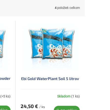
4
položiek celkom
Powder
Ebi Gold WaterPlant Soil 5 litrov
m
(>5 ks)
Skladom
(1 ks)
24,50 €
/ ks