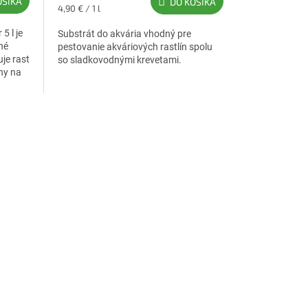
OŠÍKA
DO KOŠÍKA
Jednotková
4,90 € / 1 l
cena:
5 l je
Substrát do akvária vhodný pre
né
pestovanie akváriových rastlín spolu
je rast
so sladkovodnými krevetami.
lny na