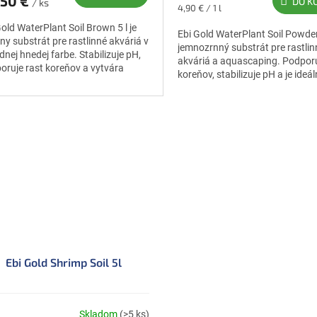
,50 €
DO K
/ ks
Jednotková
4,90 € / 1 l
cena:
Gold WaterPlant Soil Brown 5 l je
Ebi Gold WaterPlant Soil Powder 
ny substrát pre rastlinné akváriá v
jemnozrnný substrát pre rastlin
dnej hnedej farbe. Stabilizuje pH,
akváriá a aquascaping. Podporu
oruje rast koreňov a vytvára
koreňov, stabilizuje pH a je ideá
odzený vzhľad dna.
detaily v popredí a...
Ebi Gold Shrimp Soil 5l
Skladom
(>5 ks)