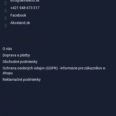
i
info
@
akvaland.sk
e
+421 948 673 317
Facebook
Akvaland.sk
Informácie pre vás
O nás
Doprava a platby
Obchodné podmienky
Ochrana osobných údajov (GDPR) - informácie pre zákazníkov e-
shopu
Reklamačné podmienky
Instagram