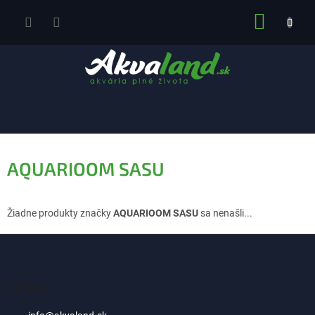
Prejsť
NÁKUP
na
obsah
KOŠÍK
AQUARIOOM SASU
Žiadne produkty značky
AQUARIOOM SASU
sa nenašli...
Z
á
p
ä
Kontakt
t