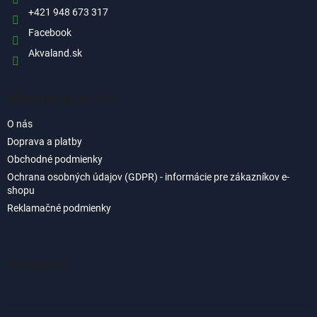
p
e
+421 948 673 317
r
Facebook
v
k
Akvaland.sk
y
v
ý
Informácie pre vás
p
i
O nás
s
u
Doprava a platby
Obchodné podmienky
Ochrana osobných údajov (GDPR) - informácie pre zákazníkov e-
shopu
Reklamačné podmienky
Instagram