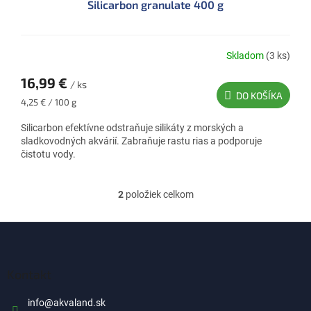
Silicarbon granulate 400 g
Skladom
(3 ks)
16,99 €
/ ks
DO KOŠÍKA
Jednotková
4,25 € / 100 g
cena:
Silicarbon efektívne odstraňuje silikáty z morských a
sladkovodných akvárií. Zabraňuje rastu rias a podporuje
čistotu vody.
2
položiek celkom
O
v
l
Z
á
á
d
p
a
ä
Kontakt
c
t
i
i
info
@
akvaland.sk
e