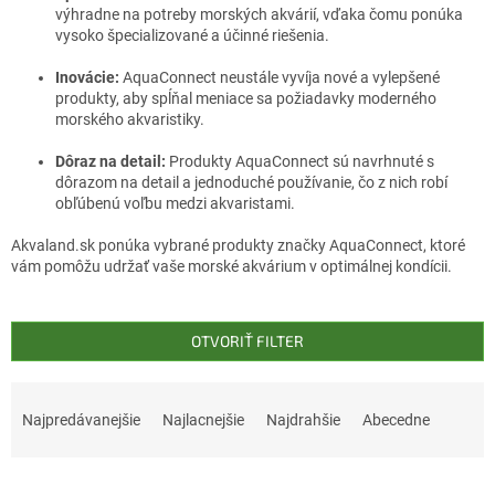
výhradne na potreby morských akvárií, vďaka čomu ponúka
vysoko špecializované a účinné riešenia.
Inovácie:
AquaConnect neustále vyvíja nové a vylepšené
produkty, aby spĺňal meniace sa požiadavky moderného
morského akvaristiky.
Dôraz na detail:
Produkty AquaConnect sú navrhnuté s
dôrazom na detail a jednoduché používanie, čo z nich robí
obľúbenú voľbu medzi akvaristami.
Akvaland.sk ponúka vybrané produkty značky AquaConnect, ktoré
vám pomôžu udržať vaše morské akvárium v optimálnej kondícii.
OTVORIŤ FILTER
R
a
Najpredávanejšie
Najlacnejšie
Najdrahšie
Abecedne
d
e
V
n