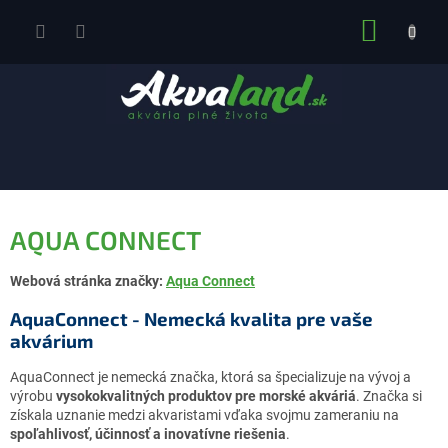
Prejsť
NÁKUP
na
obsah
KOŠÍK
AQUA CONNECT
Webová stránka značky:
Aqua Connect
AquaConnect - Nemecká kvalita pre vaše
akvárium
AquaConnect je nemecká značka, ktorá sa špecializuje na vývoj a
výrobu
vysokokvalitných produktov pre morské akváriá
. Značka si
získala uznanie medzi akvaristami vďaka svojmu zameraniu na
spoľahlivosť, účinnosť a inovatívne riešenia
.