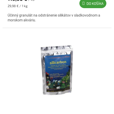
DO KOŠÍKA
Jednotková
29,98 € / 1 kg
cena:
Účinný granulát na odstránenie silikátov v sladkovodnom a
morskom akváriu.