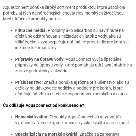
AquaConnect ponúka široký sortiment produktov, ktoré uspokoja
potreby aj tých najnáročnejších chovateľov morských živočíchov.
Medzi kľúčové produkty patria:
Filtračné médiá:
Produkty ako Silicarbon sú navrhnuté na
efektívne odstraňovanie nežiaducich látok z vody, ako sú
silikáty, čím sa zabezpečuje optimálne prostredie pre koraly a
iné morské organizmy.
Prípravky na úpravu vody:
AquaConnect vyvíja špeciálne
prípravky na úpravu vody, ktoré pomáhajú udržiavať stabilné a
zdravé podmienky v akváriu.
Príslušenstvo:
Značka ponúka aj rôzne príslušenstvo, ako sú
držiaky na dávkovacie hadičky a podpery pre koraly, ktoré
uľahčujú údržbu a estetické usporiadanie morského akvária.
Čo odlišuje AquaConnect od konkurencie?
Nemecká kvalita:
Produkty AquaConnect sú navrhnuté a
vyrobené v Nemecku, čo zaručuje vysokú kvalitu a precíznosť.
Špecializácia na morské akváriá:
Značka sa zameriava