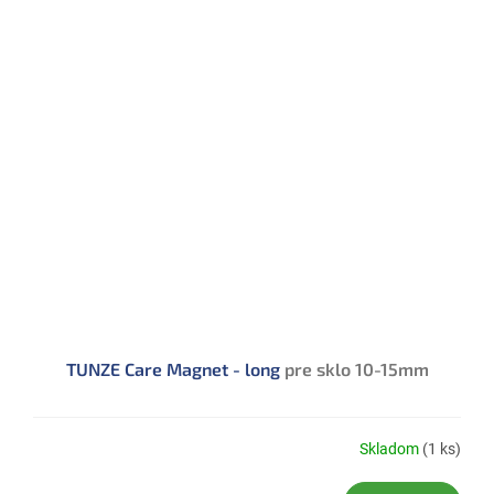
TUNZE Care Magnet - long
pre sklo 10-15mm
Skladom
(1 ks)
Priemerné
hodnotenie
produktu