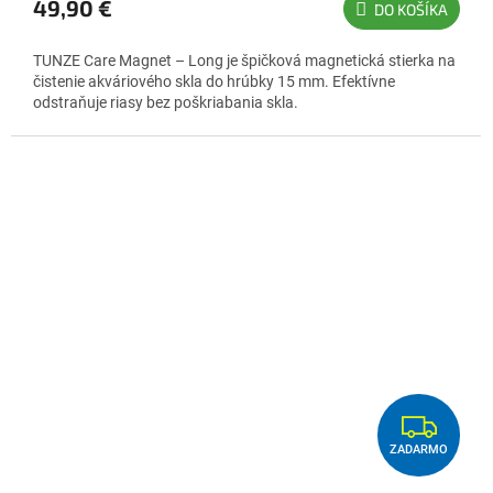
49,90 €
DO KOŠÍKA
je
5,0
TUNZE Care Magnet – Long je špičková magnetická stierka na
z
čistenie akváriového skla do hrúbky 15 mm. Efektívne
5
odstraňuje riasy bez poškriabania skla.
hviezdičiek.
Z
ZADARMO
A