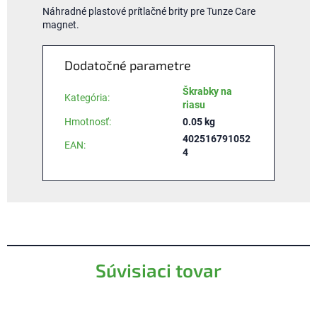
Náhradné plastové prítlačné brity pre Tunze Care
magnet.
Dodatočné parametre
Škrabky na
Kategória
:
riasu
Hmotnosť
:
0.05 kg
402516791052
EAN
:
4
Súvisiaci tovar