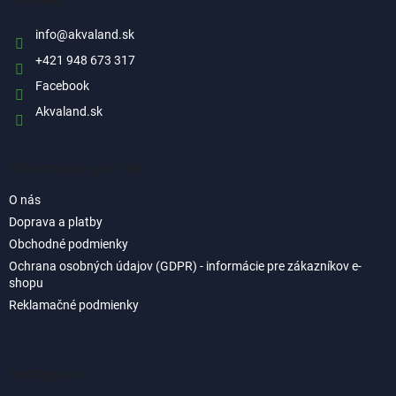
t
i
info
@
akvaland.sk
e
+421 948 673 317
Facebook
Akvaland.sk
Informácie pre vás
O nás
Doprava a platby
Obchodné podmienky
Ochrana osobných údajov (GDPR) - informácie pre zákazníkov e-
shopu
Reklamačné podmienky
Instagram