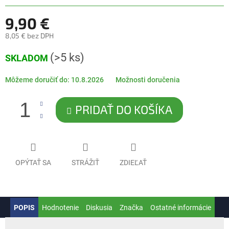
5
hviezdičiek.
9,90 €
8,05 € bez DPH
Jednotková
(>5 ks)
SKLADOM
cena:
Môžeme doručiť do:
10.8.2026
Možnosti doručenia
PRIDAŤ DO KOŠÍKA
OPÝTAŤ SA
STRÁŽIŤ
ZDIEĽAŤ
POPIS
Hodnotenie
Diskusia
Značka
Ostatné informácie