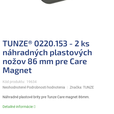
TUNZE® 0220.153 - 2 ks
náhradných plastových
nožov 86 mm pre Care
Magnet
Kód produktu:
19634
Priemerné
Neohodnotené
Podrobnosti hodnotenia
Značka:
TUNZE
hodnotenie
produktu
Náhradné plastové brity pre Tunze Care magnet 86mm.
je
0,0
Detailné informácie
z