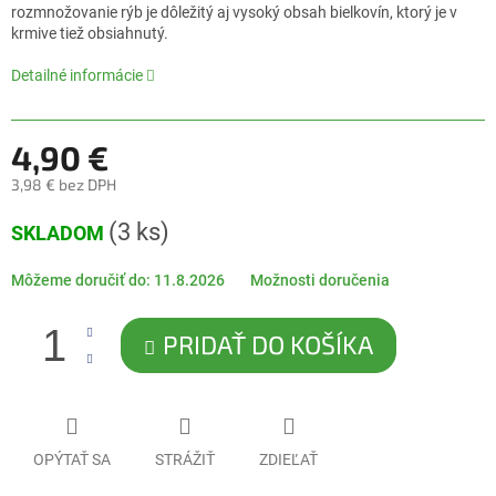
0,0
rozmnožovanie rýb je dôležitý aj vysoký obsah bielkovín, ktorý je v
z
krmive tiež obsiahnutý.
5
hviezdičiek.
Detailné informácie
4,90 €
3,98 € bez DPH
Jednotková
(3 ks)
SKLADOM
cena:
Môžeme doručiť do:
11.8.2026
Možnosti doručenia
PRIDAŤ DO KOŠÍKA
OPÝTAŤ SA
STRÁŽIŤ
ZDIEĽAŤ