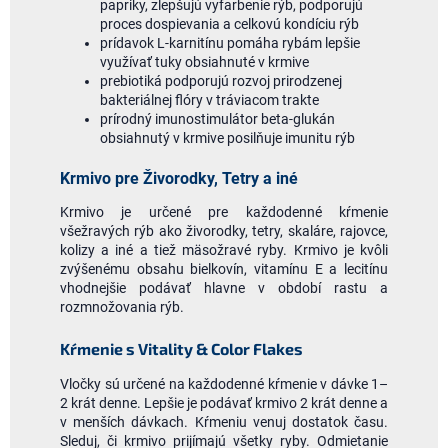
papriky, zlepšujú vyfarbenie rýb, podporujú
proces dospievania a celkovú kondíciu rýb
prídavok L-karnitínu pomáha rybám lepšie
využívať tuky obsiahnuté v krmive
prebiotiká podporujú rozvoj prirodzenej
bakteriálnej flóry v tráviacom trakte
prírodný imunostimulátor beta-glukán
obsiahnutý v krmive posilňuje imunitu rýb
Krmivo pre Živorodky, Tetry a iné
Krmivo je určené pre každodenné kŕmenie
všežravých rýb ako živorodky, tetry, skaláre, rajovce,
kolizy a iné a tiež mäsožravé ryby. Krmivo je kvôli
zvýšenému obsahu bielkovín, vitamínu E a lecitínu
vhodnejšie podávať hlavne v období rastu a
rozmnožovania rýb.
Kŕmenie s Vitality & Color Flakes
Vločky sú určené na každodenné kŕmenie v dávke 1
–
2 krát denne. Lepšie je podávať krmivo 2 krát denne a
v menších dávkach. Kŕmeniu venuj dostatok času.
Sleduj, či krmivo prijímajú všetky ryby. Odmietanie