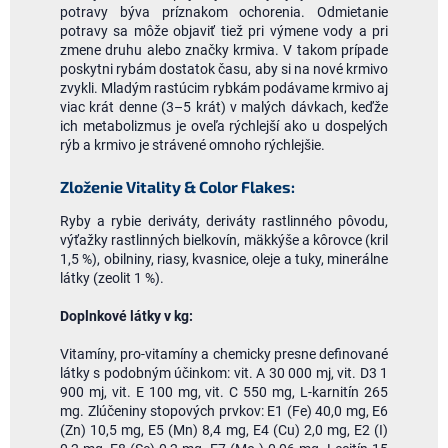
potravy býva príznakom ochorenia. Odmietanie
potravy sa môže objaviť tiež pri výmene vody a pri
zmene druhu alebo značky krmiva. V takom prípade
poskytni rybám dostatok času, aby si na nové krmivo
zvykli. Mladým rastúcim rybkám podávame krmivo aj
viac krát denne (3
–
5 krát) v malých dávkach, keďže
ich metabolizmus je oveľa rýchlejší ako u dospelých
rýb a krmivo je strávené omnoho rýchlejšie.
Zloženie Vitality & Color Flakes:
Ryby a rybie deriváty, deriváty rastlinného pôvodu,
výťažky rastlinných bielkovín, mäkkýše a kôrovce (kril
1,5 %), obilniny, riasy, kvasnice, oleje a tuky, minerálne
látky (zeolit 1 %).
Doplnkové látky v kg:
Vitamíny, pro-vitamíny a chemicky presne definované
látky s podobným účinkom: vit. A 30 000 mj, vit. D3 1
900 mj, vit. E 100 mg, vit. C 550 mg, L-karnitín 265
mg. Zlúčeniny stopových prvkov: E1 (Fe) 40,0 mg, E6
(Zn) 10,5 mg, E5 (Mn) 8,4 mg, E4 (Cu) 2,0 mg, E2 (I)