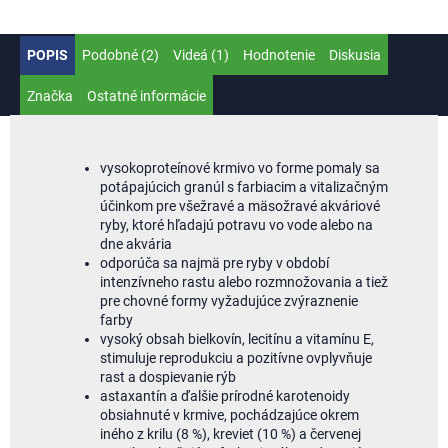
POPIS
Podobné (2)
Videá (1)
Hodnotenie
Diskusia
Značka
Ostatné informácie
vysokoproteínové krmivo vo forme pomaly sa
potápajúcich granúl s farbiacim a vitalizačným
účinkom pre všežravé a mäsožravé akváriové
ryby, ktoré hľadajú potravu vo vode alebo na
dne akvária
odporúča sa najmä pre ryby v období
intenzívneho rastu alebo rozmnožovania a tiež
pre chovné formy vyžadujúce zvýraznenie
farby
vysoký obsah bielkovín, lecitínu a vitamínu E,
stimuluje reprodukciu a pozitívne ovplyvňuje
rast a dospievanie rýb
astaxantín a ďalšie prírodné karotenoidy
obsiahnuté v krmive, pochádzajúce okrem
iného z krilu (8 %), kreviet (10 %) a červenej