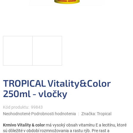
TROPICAL Vitality&Color
250ml - vločky
Kód produktu:
99843
Priemerné
Neohodnotené
Podrobnosti hodnotenia
Značka:
Tropical
hodnotenie
produktu
Krmivo Vitality & color
má vysoký obsah vitamínu E a lecitínu, ktoré
je
sú dôležité v období rozmnožovania a rastu rýb. Pre rast a