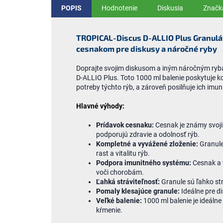
POPIS
Hodnotenie
Diskusia
Značk
TROPICAL-Discus D-ALLIO Plus Granulá
cesnakom pre diskusy a náročné ryby
Doprajte svojim diskusom a iným náročným ry
D-ALLIO Plus. Toto 1000 ml balenie poskytuje ko
potreby týchto rýb, a zároveň posilňuje ich im
Hlavné výhody:
Prídavok cesnaku:
Cesnak je známy svojim
podporujú zdravie a odolnosť rýb.
Kompletné a vyvážené zloženie:
Granule
rast a vitalitu rýb.
Podpora imunitného systému:
Cesnak a v
voči chorobám.
Ľahká stráviteľnosť:
Granule sú ľahko str
Pomaly klesajúce granule:
Ideálne pre di
Veľké balenie:
1000 ml balenie je ideáln
kŕmenie.