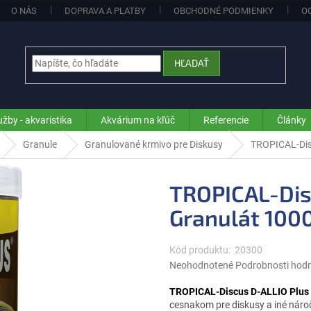
O NÁS
DOPRAVA A PLATBY
OBCHODNÉ PODMIENKY
O
HĽADAŤ
užby - akvaristika
Akvárium na kľúč
Referencie
Články
Granule
Granulované krmivo pre Diskusy
TROPICAL-Dis
TROPICAL-Dis
Granulát 100
Kód produktu:
20300
Priemerné
Neohodnotené
Podrobnosti hod
hodnotenie
produktu
TROPICAL-Discus D-ALLIO Plus
je
cesnakom pre diskusy a iné nároč