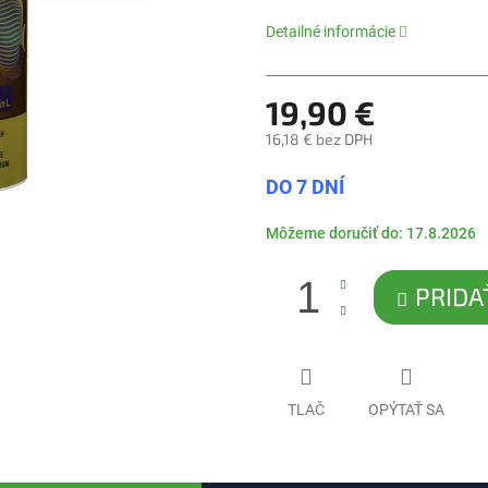
0,0
z
Detailné informácie
5
hviezdičiek.
19,90 €
16,18 € bez DPH
Jednotková
DO 7 DNÍ
cena:
Môžeme doručiť do:
17.8.2026
PRIDA
TLAČ
OPÝTAŤ SA