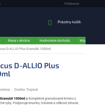
CHRANA OSOBNÝCH ÚDAJOV (GDPR) - INFORMÁCIE PRE ZÁKAZNÍKOV E-SHO
Prihlásenie
NÁKUPNÝ
Prázdny košík
KOŠÍK
Riasa v akváriu
Hodnotenie obchodu
Moja objednávka
cus D-ALLIO Plus Granulát 1000ml
cus D-ALLIO Plus
0ml
notenia
Značka:
Tropical
 Granulát 1000ml
je kompletné granulované krmivo s
né ryby. Podporuje imunitu, trávenie a celkové zdravie.