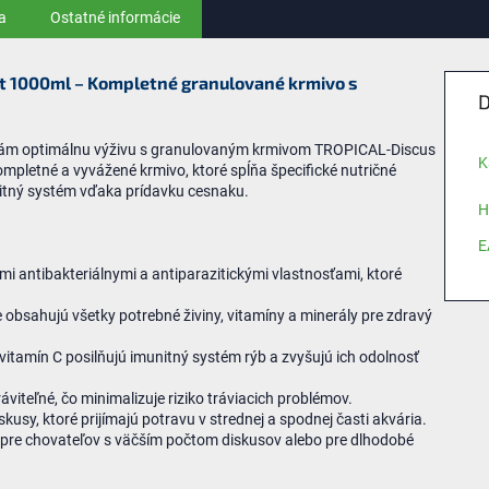
a
Ostatné informácie
t 1000ml – Kompletné granulované krmivo s
D
bám optimálnu výživu s granulovaným krmivom TROPICAL-Discus
K
mpletné a vyvážené krmivo, ktoré spĺňa špecifické nutričné
unitný systém vďaka prídavku cesnaku.
H
E
i antibakteriálnymi a antiparazitickými vlastnosťami, ktoré
 obsahujú všetky potrebné živiny, vitamíny a minerály pre zdravý
itamín C posilňujú imunitný systém rýb a zvyšujú ich odolnosť
áviteľné, čo minimalizuje riziko tráviacich problémov.
skusy, ktoré prijímajú potravu v strednej a spodnej časti akvária.
e pre chovateľov s väčším počtom diskusov alebo pre dlhodobé