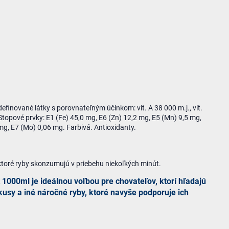
efinované látky s porovnateľným účinkom: vit. A 38 000 m.j., vit.
 Stopové prvky: E1 (Fe) 45,0 mg, E6 (Zn) 12,2 mg, E5 (Mn) 9,5 mg,
 mg, E7 (Mo) 0,06 mg. Farbivá. Antioxidanty.
ktoré ryby skonzumujú v priebehu niekoľkých minút.
000ml je ideálnou voľbou pre chovateľov, ktorí hľadajú
kusy a iné náročné ryby, ktoré navyše podporuje ich