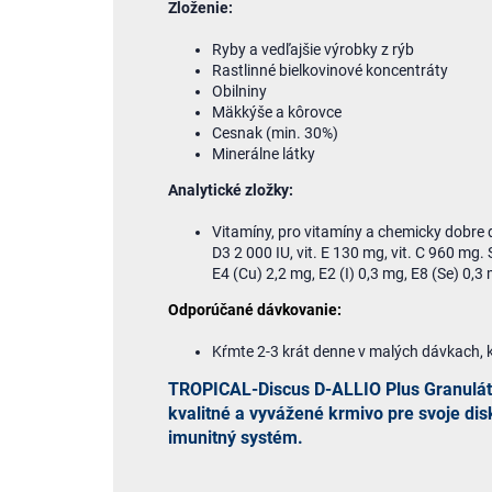
Zloženie:
Ryby a vedľajšie výrobky z rýb
Rastlinné bielkovinové koncentráty
Obilniny
Mäkkýše a kôrovce
Cesnak (min. 30%)
Minerálne látky
Analytické zložky:
Vitamíny, pro vitamíny a chemicky dobre d
D3 2 000 IU, vit. E 130 mg, vit. C 960 mg.
E4 (Cu) 2,2 mg, E2 (I) 0,3 mg, E8 (Se) 0,3
Odporúčané dávkovanie:
Kŕmte 2-3 krát denne v malých dávkach, 
TROPICAL-Discus D-ALLIO Plus Granulát 1
kvalitné a vyvážené krmivo pre svoje dis
imunitný systém.