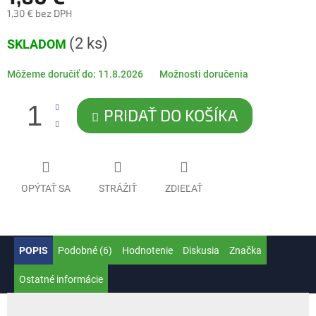
1,30 € bez DPH
Jednotková
(2 ks)
SKLADOM
cena:
Môžeme doručiť do:
11.8.2026
Možnosti doručenia
PRIDAŤ DO KOŠÍKA
OPÝTAŤ SA
STRÁŽIŤ
ZDIEĽAŤ
POPIS
Podobné (6)
Hodnotenie
Diskusia
Značka
Ostatné informácie