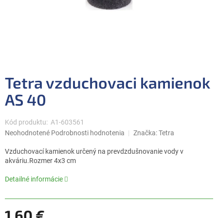
Tetra vzduchovaci kamienok
AS 40
Kód produktu:
A1-603561
Priemerné
Neohodnotené
Podrobnosti hodnotenia
Značka:
Tetra
hodnotenie
produktu
Vzduchovací kamienok určený na prevdzdušnovanie vody v
je
akváriu.Rozmer 4x3 cm
0,0
z
Detailné informácie
5
hviezdičiek.
1,60 €