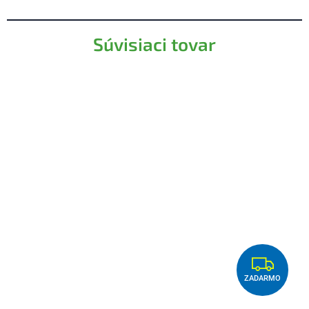
Súvisiaci tovar
Z
ZADARMO
A
D