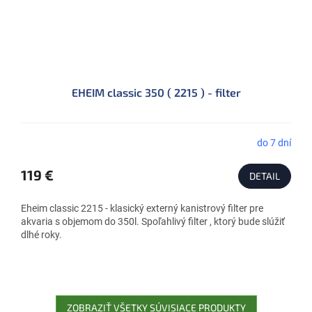
EHEIM classic 350 ( 2215 ) - filter
do 7 dní
119 €
DETAIL
Eheim classic 2215 - klasický externý kanistrový filter pre
akvaria s objemom do 350l. Spoľahlivý filter , ktorý bude slúžiť
dlhé roky.
ZOBRAZIŤ VŠETKY SÚVISIACE PRODUKTY