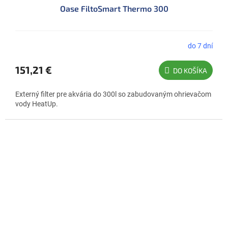
Oase FiltoSmart Thermo 300
A
R
M
do 7 dní
O
151,21 €
DO KOŠÍKA
Externý filter pre akvária do 300l so zabudovaným ohrievačom
vody HeatUp.