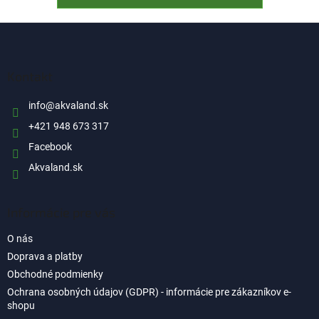
Z
á
p
ä
Kontakt
t
i
info
@
akvaland.sk
e
+421 948 673 317
Facebook
Akvaland.sk
Informácie pre vás
O nás
Doprava a platby
Obchodné podmienky
Ochrana osobných údajov (GDPR) - informácie pre zákazníkov e-
shopu