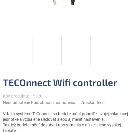
TECOnnect Wifi controller
Kód produktu:
15320
Priemerné
Neohodnotené
Podrobnosti hodnotenia
Značka:
Teco
hodnotenie
produktu
Vďaka systému TeConnect sa budete môcť pripojiť k svojej chladiacej
je
jednotke a vzdialene sledovať alebo aj meniť nastavenia.
0,0
Taktiež budete môcť dostávať upozornenia o nízkej alebo vysokej
z
teplote.