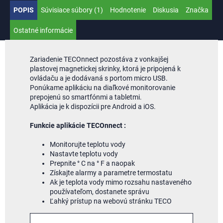
POPIS
Súvisiace súbory (1)
Hodnotenie
Diskusia
Značka
Ostatné informácie
Zariadenie TECOnnect pozostáva z vonkajšej
plastovej magnetickej skrinky, ktorá je pripojená k
ovládaču a je dodávaná s portom micro USB.
Ponúkame aplikáciu na diaľkové monitorovanie
prepojenú so smartfónmi a tabletmi.
Aplikácia je k dispozícii pre Android a iOS.
Funkcie aplikácie TECOnnect :
Monitorujte teplotu vody
Nastavte teplotu vody
Prepnite ° C na ° F a naopak
Získajte alarmy a parametre termostatu
Ak je teplota vody mimo rozsahu nastaveného
používateľom, dostanete správu
Ľahký prístup na webovú stránku TECO