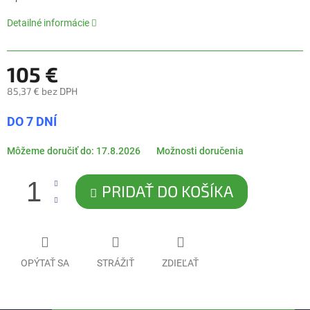
5
hviezdičiek.
Detailné informácie
105 €
85,37 € bez DPH
Jednotková
DO 7 DNÍ
cena:
Môžeme doručiť do:
17.8.2026
Možnosti doručenia
PRIDAŤ DO KOŠÍKA
OPÝTAŤ SA
STRÁŽIŤ
ZDIEĽAŤ