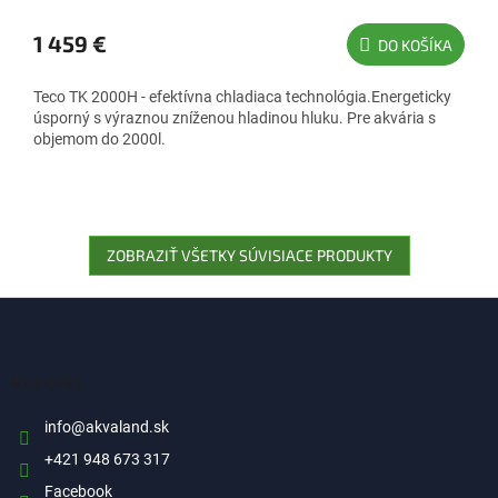
O
1 459 €
DO KOŠÍKA
Teco TK 2000H - efektívna chladiaca technológia.Energeticky
úsporný s výraznou zníženou hladinou hluku. Pre akvária s
objemom do 2000l.
ZOBRAZIŤ VŠETKY SÚVISIACE PRODUKTY
Z
á
p
ä
Kontakt
t
i
info
@
akvaland.sk
e
+421 948 673 317
Facebook