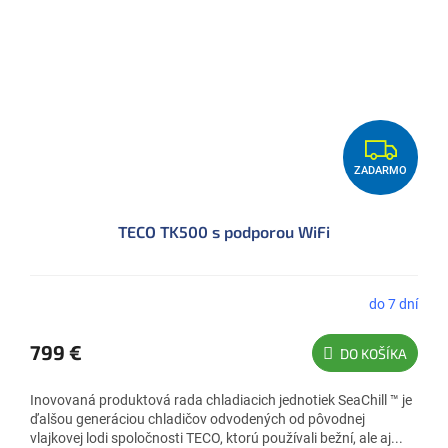
Z
ZADARMO
A
D
TECO TK500 s podporou WiFi
A
R
M
do 7 dní
O
799 €
DO KOŠÍKA
Inovovaná produktová rada chladiacich jednotiek SeaChill ™ je
ďalšou generáciou chladičov odvodených od pôvodnej
vlajkovej lodi spoločnosti TECO, ktorú používali bežní, ale aj...