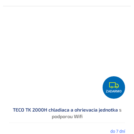
Z
ZADARMO
A
D
TECO TK 2000H chladiaca a ohrievacia jednotka
s
A
podporou Wifi
R
M
do 7 dní