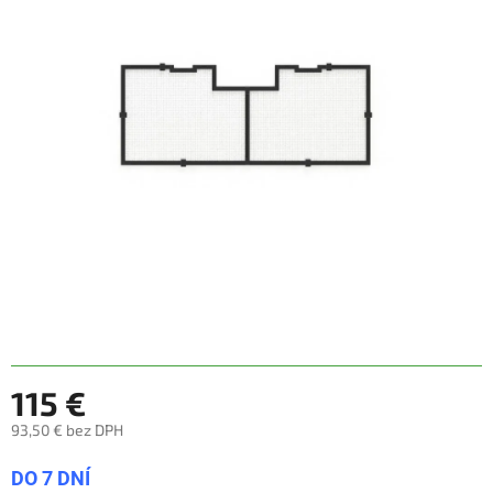
z
5
hviezdičiek.
115 €
93,50 € bez DPH
Jednotková
DO 7 DNÍ
cena: