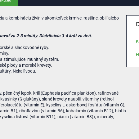
skusia
 a kombináciu živín v akomkoľvek krmive, rastline, obilí alebo
D
vať za 2-3 minúty. Distribúcia 3-4 krát za deň.
K
orské a sladkovodné ryby.
míny.
H
 a stimulujúce imunitný systém.
ské plody a morské krevety.
ltúry. Nekalí vodu.
y, pšeničný lepok, krill (Euphasia pacifica plankton), rafinované
, kvasinky (ß-glukány), slané krevety nauplii, vitamíny (retinol
oferolacetátu (vitamín E), kyseliny L-askorbovej fosfátu (vitamín C),
mín B1), riboflavínu (vitamín B6), kobalamín (vitamín B12), biotín
yselina listová (vitamín B11), niacín (vitamín B3)), minerály,