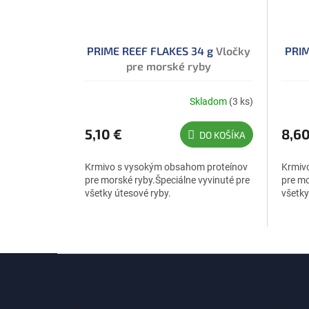
PRIME REEF FLAKES 34 g
Vločky
PRIM
pre morské ryby
Skladom
(3 ks)
5,10 €
8,60
DO KOŠÍKA
Krmivo s vysokým obsahom proteínov
Krmiv
pre morské ryby.Špeciálne vyvinuté pre
pre mo
všetky útesové ryby.
všetky
Z
á
p
ä