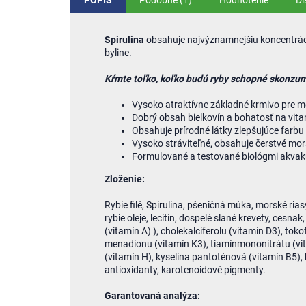
POPIS
Podobné (1)
Hodnotenie
Di
Spirulina
obsahuje najvýznamnejšiu koncentráciu
byline.
Kŕmte toľko, koľko budú ryby schopné skonzumo
Vysoko atraktívne základné krmivo pre m
Dobrý obsah bielkovín a bohatosť na vita
Obsahuje prírodné látky zlepšujúce farbu
Vysoko stráviteľné, obsahuje čerstvé mor
Formulované a testované biológmi akvaku
Zloženie:
Rybie filé, Spirulina, pšeničná múka, morské rias
rybie oleje, lecitín, dospelé slané krevety, cesnak
(vitamín A) ), cholekalciferolu (vitamín D3), tok
menadionu (vitamín K3), tiamínmononitrátu (vita
(vitamín H), kyselina pantoténová (vitamín B5), k
antioxidanty, karotenoidové pigmenty.
Garantovaná analýza: