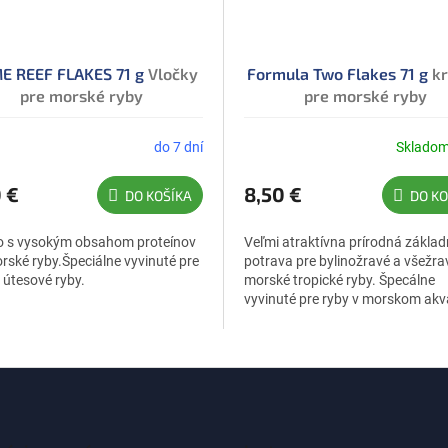
E REEF FLAKES 71 g
Vločky
Formula Two Flakes 71 g
k
pre morské ryby
pre morské ryby
do 7 dní
Sklado
 €
8,50 €
DO KOŠÍKA
DO KO
o s vysokým obsahom proteínov
Veľmi atraktívna prírodná zákla
rské ryby.Špeciálne vyvinuté pre
potrava pre bylinožravé a všežra
 útesové ryby.
morské tropické ryby. Špecálne
vyvinuté pre ryby v morskom akv