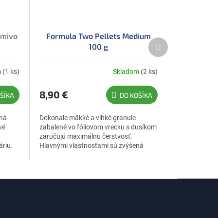
rmivo
Formula Two Pellets Medium
Ďalší
100 g
produkt
m
(1 ks)
Skladom
(2 ks)
8,90 €
ŠÍKA
DO KOŠÍKA
dná
Dokonale mäkké a vlhké granule
vé
zabalené vo fóliovom vrecku s dusíkom
zaručujú maximálnu čerstvosť.
áriu.
Hlavnými vlastnosťami sú zvýšená
chutnosť a ľahká stráviteľnosť.