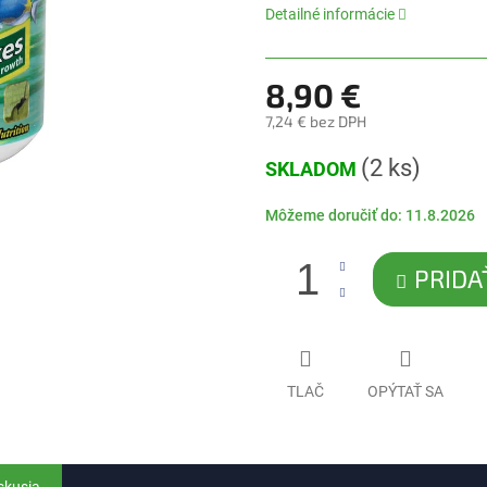
5
Detailné informácie
hviezdičiek.
8,90 €
7,24 € bez DPH
Jednotková
(2 ks)
SKLADOM
cena:
Môžeme doručiť do:
11.8.2026
PRIDA
TLAČ
OPÝTAŤ SA