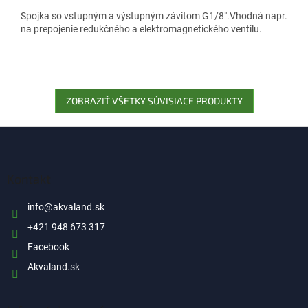
Spojka so vstupným a výstupným závitom G1/8".Vhodná napr.
na prepojenie redukčného a elektromagnetického ventilu.
ZOBRAZIŤ VŠETKY SÚVISIACE PRODUKTY
Z
á
p
ä
Kontakt
t
i
info
@
akvaland.sk
e
+421 948 673 317
Facebook
Akvaland.sk