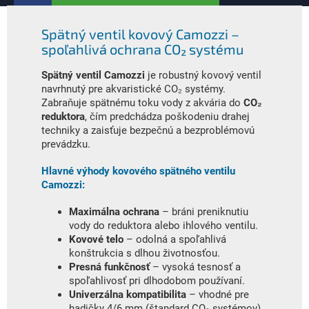
Spätný ventil kovový Camozzi –
spoľahlivá ochrana CO₂ systému
Spätný ventil Camozzi
je robustný kovový ventil
navrhnutý pre akvaristické CO₂ systémy.
Zabraňuje spätnému toku vody z akvária do
CO₂
reduktora
, čím predchádza poškodeniu drahej
techniky a zaisťuje bezpečnú a bezproblémovú
prevádzku.
Hlavné výhody kovového spätného ventilu
Camozzi:
Maximálna ochrana
– bráni preniknutiu
vody do reduktora alebo ihlového ventilu.
Kovové telo
– odolná a spoľahlivá
konštrukcia s dlhou životnosťou.
Presná funkčnosť
– vysoká tesnosť a
spoľahlivosť pri dlhodobom používaní.
Univerzálna kompatibilita
– vhodné pre
hadičky 4/6 mm (štandard CO₂ systémov).