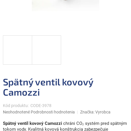
Spätný ventil kovový
Camozzi
Kód produktu:
CODE-3978
Priemerné
Neohodnotené
Podrobnosti hodnotenia
Značka:
Vyrobca
hodnotenie
produktu
Spätný ventil kovový Camozzi
chráni CO₂ systém pred spätným
je
tokom vody. Kvalitná kovová konštrukcia zabezpečuje