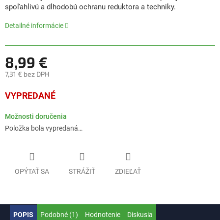
0,0
spoľahlivú a dlhodobú ochranu reduktora a techniky.
z
5
Detailné informácie
hviezdičiek.
8,99 €
7,31 € bez DPH
Jednotková
VYPREDANÉ
cena:
Možnosti doručenia
Položka bola vypredaná…
OPÝTAŤ SA
STRÁŽIŤ
ZDIEĽAŤ
POPIS
Podobné (1)
Hodnotenie
Diskusia