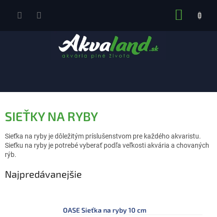
Prejsť
NÁKUP
na
obsah
KOŠÍK
SIEŤKY NA RYBY
Sieťka na ryby je dôležitým príslušenstvom pre každého akvaristu.
Sieťku na ryby je potrebé vyberať podľa veľkosti akvária a chovaných
rýb.
Najpredávanejšie
OASE Sieťka na ryby 10 cm