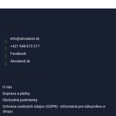
O
v
l
Z
á
á
d
p
a
ä
Kontakt
c
t
i
i
info
@
akvaland.sk
e
p
e
+421 948 673 317
r
Facebook
v
k
Akvaland.sk
y
v
ý
Informácie pre vás
p
i
O nás
s
u
Doprava a platby
Obchodné podmienky
Ochrana osobných údajov (GDPR) - informácie pre zákazníkov e-
shopu