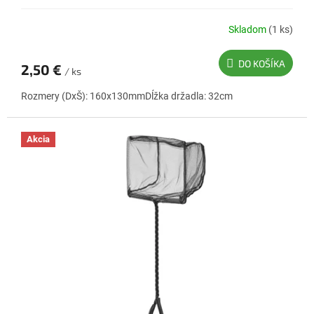
Skladom
(1 ks)
DO KOŠÍKA
2,50 €
/ ks
Rozmery (DxŠ): 160x130mmDĺžka držadla: 32cm
Akcia