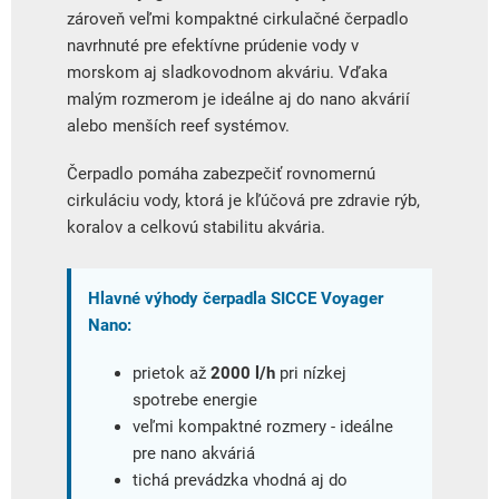
zároveň veľmi kompaktné cirkulačné čerpadlo
navrhnuté pre efektívne prúdenie vody v
morskom aj sladkovodnom akváriu. Vďaka
malým rozmerom je ideálne aj do nano akvárií
alebo menších reef systémov.
Čerpadlo pomáha zabezpečiť rovnomernú
cirkuláciu vody, ktorá je kľúčová pre zdravie rýb,
koralov a celkovú stabilitu akvária.
Hlavné výhody čerpadla SICCE Voyager
Nano:
prietok až
2000 l/h
pri nízkej
spotrebe energie
veľmi kompaktné rozmery - ideálne
pre nano akváriá
tichá prevádzka vhodná aj do