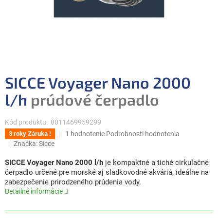
SICCE Voyager Nano 2000
l/h
prúdové čerpadlo
Kód produktu:
8011469959299
Priemerné
1 hodnotenie
Podrobnosti hodnotenia
3 roky Záruka !
hodnotenie
Značka:
Sicce
produktu
je
SICCE Voyager Nano 2000 l/h
je kompaktné a tiché cirkulačné
5,0
čerpadlo určené pre morské aj sladkovodné akváriá, ideálne na
z
zabezpečenie prirodzeného prúdenia vody.
5
Detailné informácie
hviezdičiek.