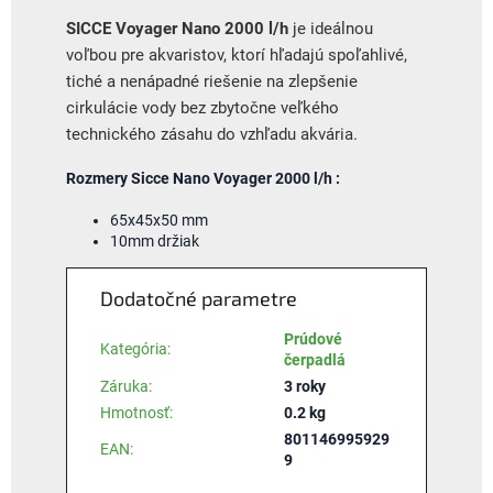
SICCE Voyager Nano 2000 l/h
je ideálnou
voľbou pre akvaristov, ktorí hľadajú spoľahlivé,
tiché a nenápadné riešenie na zlepšenie
cirkulácie vody bez zbytočne veľkého
technického zásahu do vzhľadu akvária.
Rozmery Sicce Nano Voyager 2000 l/h :
65x45x50 mm
10mm držiak
Dodatočné parametre
Prúdové
Kategória
:
čerpadlá
Záruka
:
3 roky
Hmotnosť
:
0.2 kg
801146995929
EAN
:
9