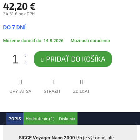
42,20 €
34,31 € bez DPH
Jednotková
DO 7 DNÍ
cena:
Môžeme doručiť do:
14.8.2026
Možnosti doručenia
PRIDAŤ DO KOŠÍKA
OPÝTAŤ SA
STRÁŽIŤ
ZDIEĽAŤ
POPIS
Hodnotenie (1)
Diskusia
SICCE Voyager Nano 2000 l/h
je výkonné, ale