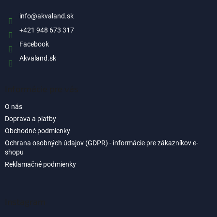
t
i
info
@
akvaland.sk
e
+421 948 673 317
Facebook
Akvaland.sk
Informácie pre vás
O nás
Doprava a platby
Obchodné podmienky
Ochrana osobných údajov (GDPR) - informácie pre zákazníkov e-
shopu
Reklamačné podmienky
Instagram