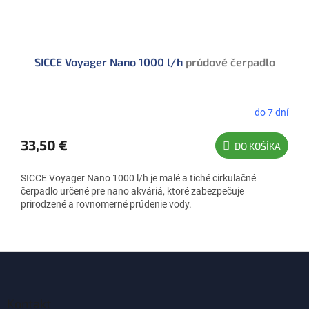
SICCE Voyager Nano 1000 l/h
prúdové čerpadlo
do 7 dní
Priemerné
hodnotenie
produktu
33,50 €
DO KOŠÍKA
je
5,0
SICCE Voyager Nano 1000 l/h je malé a tiché cirkulačné
z
čerpadlo určené pre nano akváriá, ktoré zabezpečuje
5
prirodzené a rovnomerné prúdenie vody.
hviezdičiek.
Z
á
p
ä
Kontakt