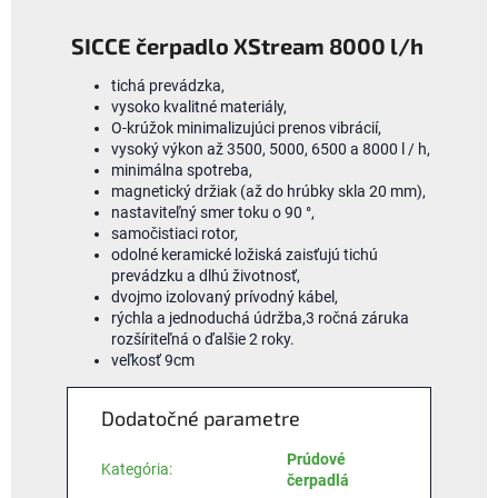
SICCE čerpadlo XStream 8000 l/h
tichá prevádzka,
vysoko kvalitné materiály,
O-krúžok minimalizujúci prenos vibrácií,
vysoký výkon až 3500, 5000, 6500 a 8000 l / h,
minimálna spotreba,
magnetický držiak (až do hrúbky skla 20 mm),
nastaviteľný smer toku o 90 °,
samočistiaci rotor,
odolné keramické ložiská zaisťujú tichú
prevádzku a dlhú životnosť,
dvojmo izolovaný prívodný kábel,
rýchla a jednoduchá údržba,3 ročná záruka
rozšíriteľná o ďalšie 2 roky.
veľkosť 9cm
Dodatočné parametre
Prúdové
Kategória
:
čerpadlá