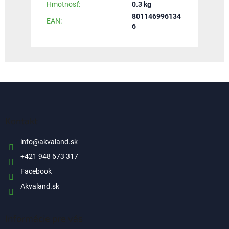
Hmotnosť
:
0.3 kg
801146996134
EAN
:
6
Z
á
p
ä
Kontakt
t
i
info
@
akvaland.sk
e
+421 948 673 317
Facebook
Akvaland.sk
Informácie pre vás