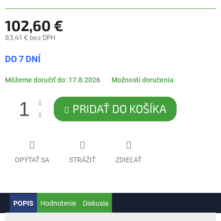
102,60 €
83,41 € bez DPH
Jednotková
DO 7 DNÍ
cena:
Môžeme doručiť do:
17.8.2026
Možnosti doručenia
PRIDAŤ DO KOŠÍKA
OPÝTAŤ SA
STRÁŽIŤ
ZDIEĽAŤ
POPIS
Hodnotenie
Diskusia