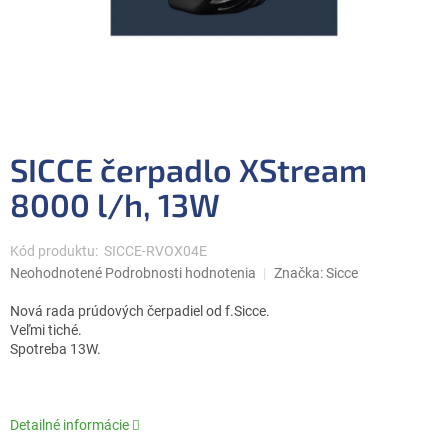
SICCE čerpadlo XStream
8000 l/h, 13W
Kód produktu:
SICCE-RVOX04E
Priemerné
Neohodnotené
Podrobnosti hodnotenia
Značka:
Sicce
hodnotenie
produktu
Nová rada prúdových čerpadiel od f.Sicce.
je
Veľmi tiché.
0,0
Spotreba 13W.
z
5
hviezdičiek.
Detailné informácie