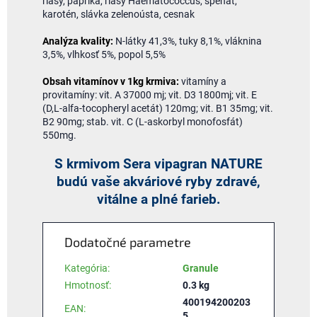
riasy, paprika, riasy Haematococcus, špenát,
karotén, slávka zelenoústa, cesnak
Analýza kvality:
N-látky 41,3%, tuky 8,1%, vláknina
3,5%, vlhkosť 5%, popol 5,5%
Obsah vitamínov v 1kg krmiva:
vitamíny a
provitamíny: vit. A 37000 mj; vit. D3 1800mj; vit. E
(D,L-alfa-tocopheryl acetát) 120mg; vit. B1 35mg; vit.
B2 90mg; stab. vit. C (L-askorbyl monofosfát)
550mg.
S krmivom Sera vipagran NATURE
budú vaše akváriové ryby zdravé,
vitálne a plné farieb.
Dodatočné parametre
Kategória
:
Granule
Hmotnosť
:
0.3 kg
400194200203
EAN
:
5