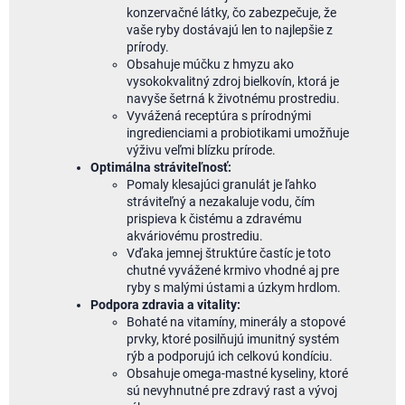
konzervačné látky, čo zabezpečuje, že
vaše ryby dostávajú len to najlepšie z
prírody.
Obsahuje múčku z hmyzu ako
vysokokvalitný zdroj bielkovín, ktorá je
navyše šetrná k životnému prostrediu.
Vyvážená receptúra s prírodnými
ingredienciami a probiotikami umožňuje
výživu veľmi blízku prírode.
Optimálna stráviteľnosť:
Pomaly klesajúci granulát je ľahko
stráviteľný a nezakaluje vodu, čím
prispieva k čistému a zdravému
akváriovému prostrediu.
Vďaka jemnej štruktúre častíc je toto
chutné vyvážené krmivo vhodné aj pre
ryby s malými ústami a úzkym hrdlom.
Podpora zdravia a vitality:
Bohaté na vitamíny, minerály a stopové
prvky, ktoré posilňujú imunitný systém
rýb a podporujú ich celkovú kondíciu.
Obsahuje omega-mastné kyseliny, ktoré
sú nevyhnutné pre zdravý rast a vývoj