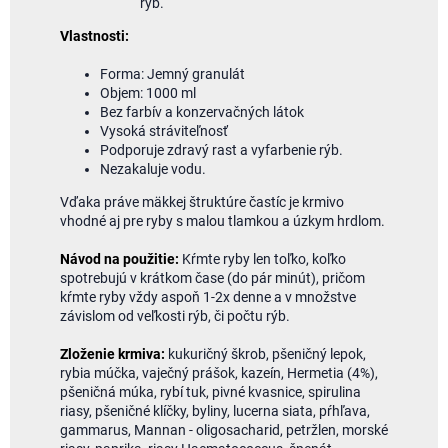
rýb.
Vlastnosti:
Forma: Jemný granulát
Objem: 1000 ml
Bez farbív a konzervačných látok
Vysoká stráviteľnosť
Podporuje zdravý rast a vyfarbenie rýb.
Nezakaluje vodu.
Vďaka práve mäkkej štruktúre častíc je krmivo
vhodné aj pre ryby s malou tlamkou a úzkym hrdlom.
Návod na použitie:
Kŕmte ryby len toľko, koľko
spotrebujú v krátkom čase (do pár minút), pričom
kŕmte ryby vždy aspoň 1-2x denne a v množstve
závislom od veľkosti rýb, či počtu rýb.
Zloženie krmiva:
kukuričný škrob, pšeničný lepok,
rybia múčka, vaječný prášok, kazeín, Hermetia (4%),
pšeničná múka, rybí tuk, pivné kvasnice, spirulina
riasy, pšeničné klíčky, byliny, lucerna siata, pŕhľava,
gammarus, Mannan - oligosacharid, petržlen, morské