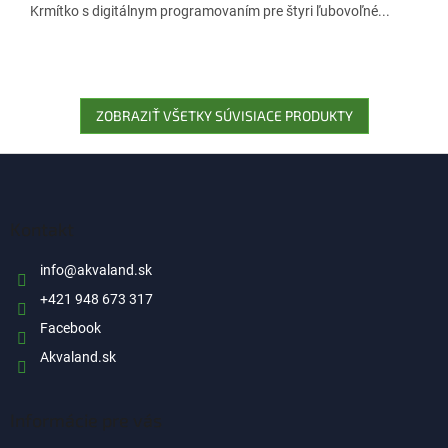
Krmítko s digitálnym programovaním pre štyri ľubovoľné...
ZOBRAZIŤ VŠETKY SÚVISIACE PRODUKTY
Z
á
p
ä
Kontakt
t
i
info
@
akvaland.sk
e
+421 948 673 317
Facebook
Akvaland.sk
Informácie pre vás