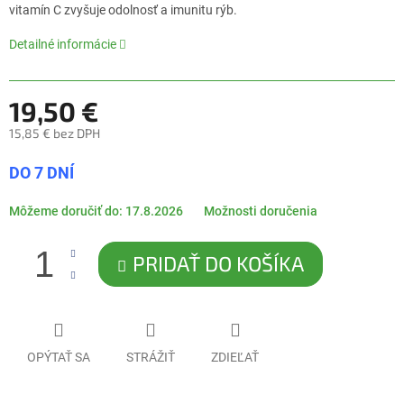
5,0
vitamín C zvyšuje odolnosť a imunitu rýb.
z
5
Detailné informácie
hviezdičiek.
19,50 €
15,85 € bez DPH
Jednotková
DO 7 DNÍ
cena:
Môžeme doručiť do:
17.8.2026
Možnosti doručenia
PRIDAŤ DO KOŠÍKA
OPÝTAŤ SA
STRÁŽIŤ
ZDIEĽAŤ