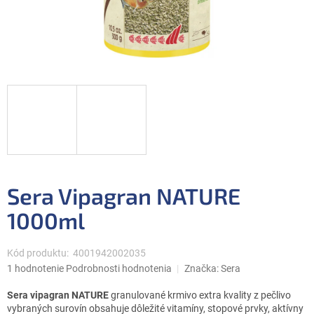
Sera Vipagran NATURE
1000ml
Kód produktu:
4001942002035
Priemerné
1 hodnotenie
Podrobnosti hodnotenia
Značka:
Sera
hodnotenie
produktu
Sera vipagran
NATURE
granulované krmivo extra kvality z pečlivo
je
vybraných surovín obsahuje dôležité vitamíny, stopové prvky, aktívny