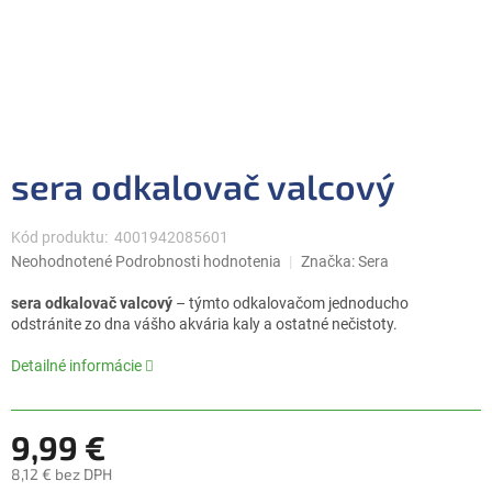
sera odkalovač valcový
Kód produktu:
4001942085601
Priemerné
Neohodnotené
Podrobnosti hodnotenia
Značka:
Sera
hodnotenie
produktu
sera odkalovač valcový
– týmto odkalovačom jednoducho
je
odstránite zo dna vášho akvária kaly a ostatné nečistoty.
0,0
z
Detailné informácie
5
hviezdičiek.
9,99 €
8,12 € bez DPH