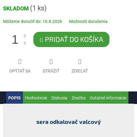
Jednotková
(1 ks)
SKLADOM
cena:
Môžeme doručiť do:
10.8.2026
Možnosti doručenia
PRIDAŤ DO KOŠÍKA
OPÝTAŤ SA
STRÁŽIŤ
ZDIEĽAŤ
POPIS
Hodnotenie
Diskusia
Značka
Ostatné informácie
sera odkalovač valcový