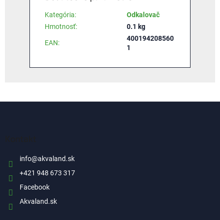
Kategória
:
Odkalovač
Hmotnosť
:
0.1 kg
400194208560
EAN
:
1
Z
á
p
ä
Kontakt
t
i
info
@
akvaland.sk
e
+421 948 673 317
Facebook
Akvaland.sk