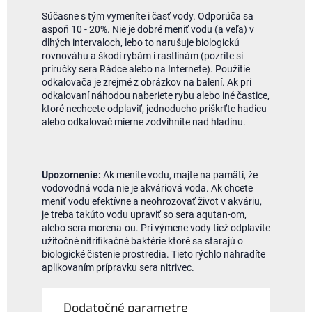
Súčasne s tým vymeníte i časť vody. Odporúča sa
aspoň 10 - 20%. Nie je dobré meniť vodu (a veľa) v
dlhých intervaloch, lebo to narušuje biologickú
rovnováhu a škodí rybám i rastlinám (pozrite si
príručky sera Rádce alebo na Internete). Použitie
odkalovača je zrejmé z obrázkov na balení. Ak pri
odkalovaní náhodou naberiete rybu alebo iné častice,
ktoré nechcete odplaviť, jednoducho priškrťte hadicu
alebo odkalovač mierne zodvihnite nad hladinu.
Upozornenie:
Ak meníte vodu, majte na pamäti, že
vodovodná voda nie je akváriová voda. Ak chcete
meniť vodu efektívne a neohrozovať život v akváriu,
je treba takúto vodu upraviť so sera aqutan-om,
alebo sera morena-ou. Pri výmene vody tiež odplavíte
užitočné nitrifikačné baktérie ktoré sa starajú o
biologické čistenie prostredia. Tieto rýchlo nahradíte
aplikovaním prípravku sera nitrivec.
Dodatočné parametre