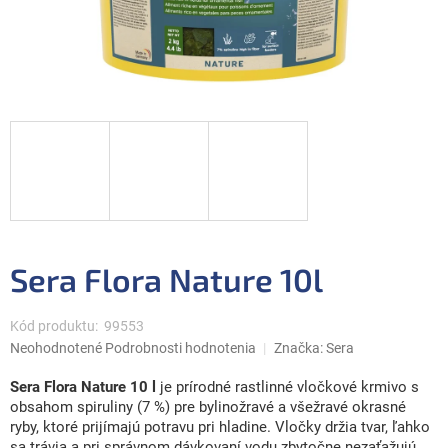
Sera Flora Nature 10l
Kód produktu:
99553
Priemerné
Neohodnotené
Podrobnosti hodnotenia
Značka:
Sera
hodnotenie
produktu
Sera Flora Nature 10 l
je prírodné rastlinné vločkové krmivo s
je
obsahom spiruliny (7 %) pre bylinožravé a všežravé okrasné
0,0
ryby, ktoré prijímajú potravu pri hladine. Vločky držia tvar, ľahko
z
sa trávia a pri správnom dávkovaní vodu zbytočne nezaťažujú.