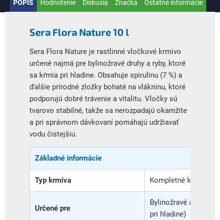
POPIS
Hodnotenie
Diskusia
Značka
Ostatné informácie
Sera Flora Nature 10 l
Sera Flora Nature je rastlinné vločkové krmivo
určené najmä pre bylinožravé druhy a ryby, ktoré
sa kŕmia pri hladine. Obsahuje spirulinu (7 %) a
ďalšie prírodné zložky bohaté na vlákninu, ktoré
podporujú dobré trávenie a vitalitu. Vločky sú
tvarovo stabilné, takže sa nerozpadajú okamžite
a pri správnom dávkovaní pomáhajú udržiavať
vodu čistejšiu.
Základné informácie
Typ krmiva
Kompletné krmivo - v
Bylinožravé a všežra
Určené pre
pri hladine)