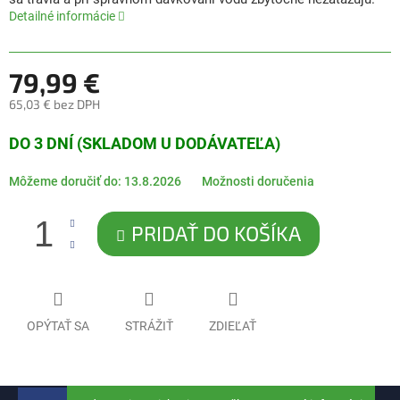
5
Detailné informácie
hviezdičiek.
79,99 €
65,03 € bez DPH
Jednotková
DO 3 DNÍ (SKLADOM U DODÁVATEĽA)
cena:
Môžeme doručiť do:
13.8.2026
Možnosti doručenia
PRIDAŤ DO KOŠÍKA
OPÝTAŤ SA
STRÁŽIŤ
ZDIEĽAŤ