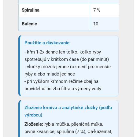
Spirulina
7 %
Balenie
10 l
Použitie a dávkovanie
- kŕm 1-2x denne len toľko, koľko ryby
spotrebujú v krátkom čase (do pár minút)
- vločky môžeš jemne rozmrviť pre menšie
ryby alebo mladé jedince
- pri vyššom kŕmnom režime dbaj na
pravidelnú údržbu filtra a výmeny vody
Zloženie krmiva a analytické zložky (podľa
výrobcu)
Zloženie:
rybia múčka, pšeničná múka,
pivné kvasnice, spirulina (7 %), Ca-kazeinát,