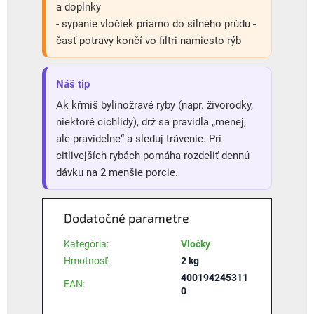
a doplnky
- sypanie vločiek priamo do silného prúdu -
časť potravy končí vo filtri namiesto rýb
Náš tip
Ak kŕmiš bylinožravé ryby (napr. živorodky,
niektoré cichlidy), drž sa pravidla „menej,
ale pravidelne“ a sleduj trávenie. Pri
citlivejších rybách pomáha rozdeliť dennú
dávku na 2 menšie porcie.
Dodatočné parametre
Kategória
:
Vločky
Hmotnosť
:
2 kg
400194245311
EAN
:
0