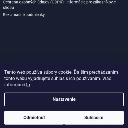
Ochrana osobných údajov (GDPR) - informácie pre zákazníkov e-
shopu
Reklamačné podmienky
Instagram
Tento web používa súbory cookie. Ďalším prechádzaním
tohto webu vyjadrujete súhlas s ich používaním. Viac
Sledovať na Instagrame
informácií
tu
.
Nastavenie
Vytvoril Shoptet
Odmietnuť
Súhlasím
Copyright 2026
Akvaland.sk
. Všetky práva vyhradené.