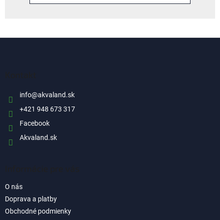
Z
á
p
ä
Kontakt
t
i
info
@
akvaland.sk
e
+421 948 673 317
Facebook
Akvaland.sk
Informácie pre vás
O nás
Doprava a platby
Obchodné podmienky