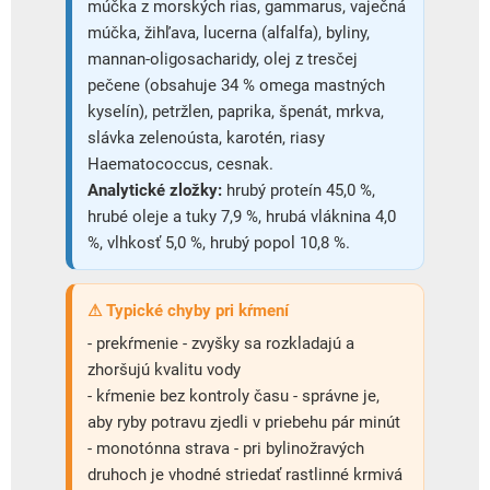
múčka z morských rias, gammarus, vaječná
múčka, žihľava, lucerna (alfalfa), byliny,
mannan-oligosacharidy, olej z tresčej
pečene (obsahuje 34 % omega mastných
kyselín), petržlen, paprika, špenát, mrkva,
slávka zelenoústa, karotén, riasy
Haematococcus, cesnak.
Analytické zložky:
hrubý proteín 45,0 %,
hrubé oleje a tuky 7,9 %, hrubá vláknina 4,0
%, vlhkosť 5,0 %, hrubý popol 10,8 %.
⚠ Typické chyby pri kŕmení
- prekŕmenie - zvyšky sa rozkladajú a
zhoršujú kvalitu vody
- kŕmenie bez kontroly času - správne je,
aby ryby potravu zjedli v priebehu pár minút
- monotónna strava - pri bylinožravých
druhoch je vhodné striedať rastlinné krmivá