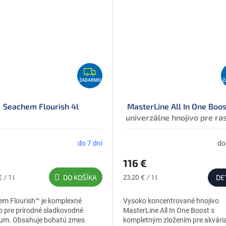
Z
A
ZADARMO
Z
D
A
Seachem Flourish 4l
MasterLine All In One Boos
univerzálne hnojivo pre ras
R
M
O
do 7 dní
do
€
116 €
ková
Jednotková
 / 1 l
DO KOŠÍKA
23,20 € / 1 l
DE
cena:
m Flourish™ je komplexné
Vysoko koncentrované hnojivo
o pre prírodné sladkovodné
MasterLine All In One Boost s
ium. Obsahuje bohatú zmes
kompletným zložením pre akvária