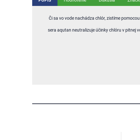
POPIS
Hodnotenie
Diskusia
Značk
Či sa vo vode nachádza chlór, zistíme pomocou 
sera aqutan neutralizuje účinky chlóru v pitnej