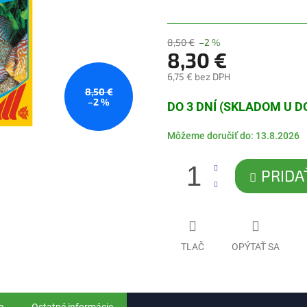
5
hviezdičiek.
8,50 €
–2 %
8,30 €
6,75 € bez DPH
8,50 €
Jednotková
–2 %
DO 3 DNÍ (SKLADOM U 
cena:
Môžeme doručiť do:
13.8.2026
PRIDA
TLAČ
OPÝTAŤ SA