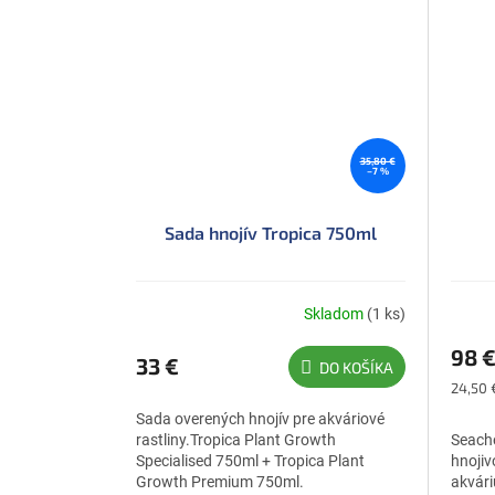
35,80 €
–7 %
Sada hnojív Tropica 750ml
Skladom
(1 ks)
98 
33 €
DO KOŠÍKA
Jednot
24,50 €
cena:
Sada overených hnojív pre akváriové
rastliny.Tropica Plant Growth
Seache
Specialised 750ml + Tropica Plant
hnojiv
Growth Premium 750ml.
akvár