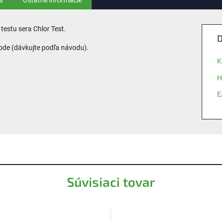
a
Ostatné informácie
testu sera Chlor Test.
D
 vode (dávkujte podľa návodu).
K
H
E
Súvisiaci tovar