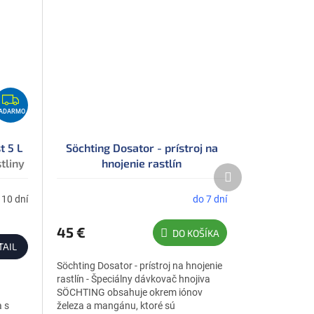
Z
A
ADARMO
D
A
t 5 L
Söchting Dosator - prístroj na
tliny
hnojenie rastlín
R
Ďalší
M
produkt
O
 10 dní
do 7 dní
45 €
DO KOŠÍKA
TAIL
Söchting Dosator - prístroj na hnojenie
rastlín - Špeciálny dávkovač hnojiva
SÖCHTING obsahuje okrem iónov
 s
železa a mangánu, ktoré sú