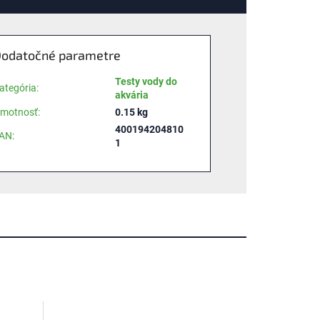
odatočné parametre
Testy vody do
ategória
:
akvária
motnosť
:
0.15 kg
400194204810
AN
:
1