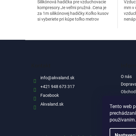
Silikónová hadička pre vzduchovacie
Vzduch
kompresory.Je veľmi pružná .Cena je
mm v č
za 1m silikónovej hadičky.Koľko kusov
vzduch
si vyberiete pri kúpe toľko metrov
nenápa
hadičky v celku Vám zašleme.
morské
Z
á
p
ä
Kontakt
Infor
t
i
O nás
info
@
akvaland.sk
e
Doprava
+421 948 673 317
Obchod
Facebook
Ochrana
Akvaland.sk
informá
Tento web p
prechádzaní
Reklam
používaním.
Nastaven