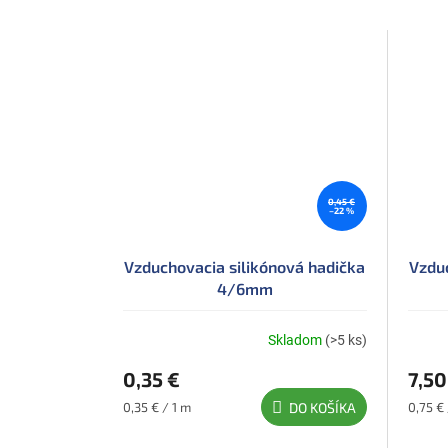
0,45 €
–22 %
Vzduchovacia silikónová hadička
Vzduc
4/6mm
Skladom
(>5 ks)
0,35 €
7,50
Jednotková
Jednot
0,35 € / 1 m
DO KOŠÍKA
0,75 € 
cena:
cena: