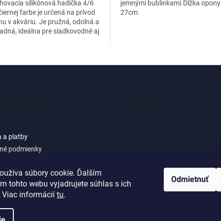
ovacia silikónová hadička 4/6
jemnými bublinkami.Dĺžka opony
iernej farbe je určená na prívod
27cm.
u v akváriu. Je pružná, odolná a
dná, ideálna pre sladkovodné aj
 akváriá.
mácie pre vás
Instagram
 a platby
né podmienky
 osobných údajov (GDPR) -
cie pre zákazníkov e-shopu
oužíva súbory cookie. Ďalším
Sledovať na Instagra
Odmietnuť
m tohto webu vyjadrujete súhlas s ich
ačné podmienky
 Viac informácií
tu
.
ie