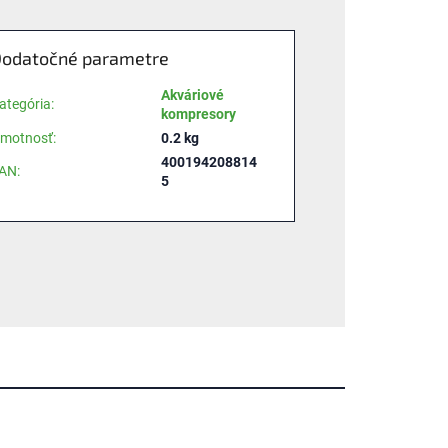
odatočné parametre
Akváriové
ategória
:
kompresory
motnosť
:
0.2 kg
400194208814
AN
:
5