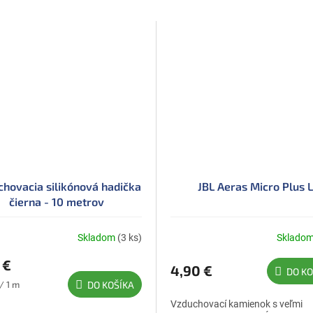
hovacia silikónová hadička
JBL Aeras Micro Plus 
čierna - 10 metrov
Skladom
(3 ks)
Sklado
 €
4,90 €
DO KO
ková
/ 1 m
DO KOŠÍKA
Vzduchovací kamienok s veľmi