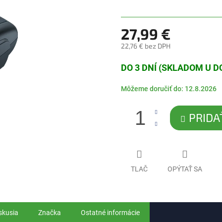
5
hviezdičiek.
27,99 €
22,76 € bez DPH
Jednotková
DO 3 DNÍ (SKLADOM U 
cena:
Môžeme doručiť do:
12.8.2026
PRIDA
TLAČ
OPÝTAŤ SA
skusia
Značka
Ostatné informácie