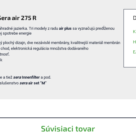
Sera air 275 R
D
hradné jazierka. Tri modely z radu
air plus
sa vyznačujú predĺženou
K
ej spotrebe energie
H
ý plochý dizajn,
dve nezávislé membrány,
kvalitnejší materiál membrán
ý chod,
elektronická regulácia množstva dodávaného
E
tnosť.
ek
e a tiež
sera
Innenfilter
a pod.
íslušenstvo
sera
air set “M“
Súvisiaci tovar