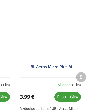
L
JBL Aeras Micro Plus M
Ďalší
produkt
m
(1 ks)
Skladom
(2 ks)
3,99 €
ŠÍKA
DO KOŠÍKA
Vzduchovací kameň JBL Aeras Micro