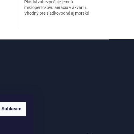
Plus M zabezpečuje jemnú
mikroperličkovú aeráciu v akváriu.
Vhodný pre sladkovodné aj morské
nádrže, optimalizuje okysličenie vody.
me
Súhlasím