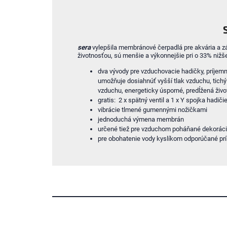
sera
vylepšila membránové čerpadlá pre akvária a zá
životnosťou, sú menšie a výkonnejšie pri o 33% nižš
dva vývody pre vzduchovacie hadičky,
príjemn
umožňuje dosiahnúť vyšší tlak vzduchu,
tich
vzduchu,
energeticky úsporné, p
redĺžená živo
gratis: 2 x spätný ventil a 1 x Y spojka hadiči
vibrácie tlmené gumennými nožičkami
jednoduchá výmena membrán
určené tiež pre vzduchom poháňané dekoráci
pre obohatenie vody kyslíkom odporúčané pr