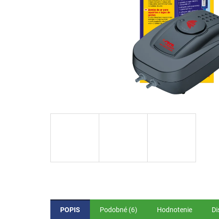
POPIS
Podobné (6)
Hodnotenie
Di