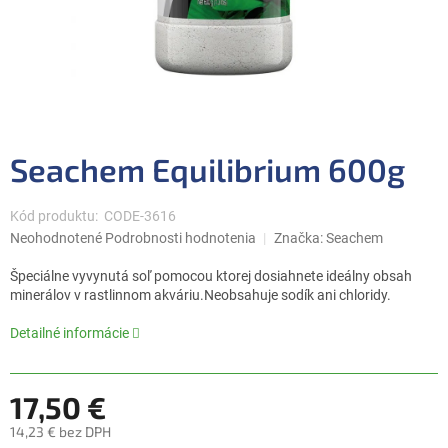
Seachem Equilibrium 600g
Kód produktu:
CODE-3616
Priemerné
Neohodnotené
Podrobnosti hodnotenia
Značka:
Seachem
hodnotenie
produktu
Špeciálne vyvynutá soľ pomocou ktorej dosiahnete ideálny obsah
je
minerálov v rastlinnom akváriu.Neobsahuje sodík ani chloridy.
0,0
z
Detailné informácie
5
hviezdičiek.
17,50 €
14,23 € bez DPH