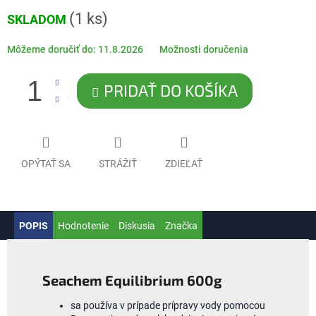
Jednotková
(1 ks)
SKLADOM
cena:
Môžeme doručiť do:
11.8.2026
Možnosti doručenia
PRIDAŤ DO KOŠÍKA
OPÝTAŤ SA
STRÁŽIŤ
ZDIEĽAŤ
POPIS
Hodnotenie
Diskusia
Značka
Seachem Equilibrium 600g
sa používa v prípade prípravy vody pomocou