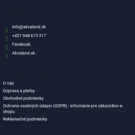
á
p
ä
Kontakt
t
i
info
@
akvaland.sk
e
+421 948 673 317
Facebook
Akvaland.sk
Informácie pre vás
O nás
Doprava a platby
Obchodné podmienky
Ochrana osobných údajov (GDPR) - informácie pre zákazníkov e-
shopu
Reklamačné podmienky