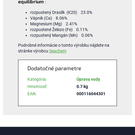
equilibrium
:
rozpustený Draslík (K20) 23.0%
Vápnik (Ca) 8.06%
Magnesium (Mg) 2.41%
rozpustené Železo (Fe) 0.11%
rozpustený Mangán (Mn) 0.06%
Podrobné informácie o tomto výrobku nájdete na
stránke výrobcu
Seachem
Dodatočné parametre
Kategória
:
Úprava vody
Hmotnosť
:
0.7 kg
EAN
:
000116044301
Z