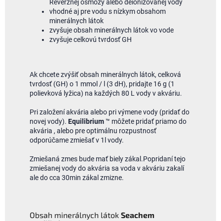
Reverznej osmózy alebo deionizovanej vody
vhodné aj pre vodu s nízkym obsahom
minerálnych látok
zvyšuje obsah minerálnych látok vo vode
zvyšuje celkovú tvrdosť GH
Ak chcete zvýšiť obsah minerálnych látok, celková
tvrdosť (GH) o 1 mmol / l (3 dH), pridajte 16 g (1
polievková lyžica) na každých 80 L vody v akváriu.
Pri založení akvária alebo pri výmene vody (pridať do
novej vody).
Equilibrium
™ môžete pridať priamo do
akvária , alebo pre optimálnu rozpustnosť
odporúčame zmiešať v 1l vody.
Zmiešaná zmes bude mať biely zákal.Popridaní tejo
zmiešanej vody do akvária sa voda v akváriu zakalí
ale do cca 30min zákal zmizne.
Obsah minerálnych látok
Seachem