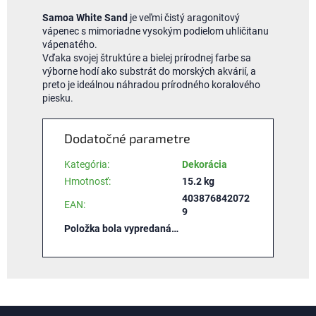
Samoa White Sand
je veľmi čistý aragonitový
vápenec s mimoriadne vysokým podielom uhličitanu
vápenatého.
Vďaka svojej štruktúre a bielej prírodnej farbe sa
výborne hodí ako substrát do morských akvárií, a
preto je ideálnou náhradou prírodného koralového
piesku.
Dodatočné parametre
Kategória
:
Dekorácia
Hmotnosť
:
15.2 kg
403876842072
EAN
:
9
Položka bola vypredaná…
Z