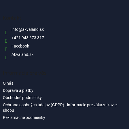
á
p
ä
Kontakt
t
i
info
@
akvaland.sk
e
+421 948 673 317
Facebook
Akvaland.sk
Informácie pre vás
O nás
Doprava a platby
Obchodné podmienky
Ochrana osobných údajov (GDPR) - informácie pre zákazníkov e-
shopu
Reklamačné podmienky