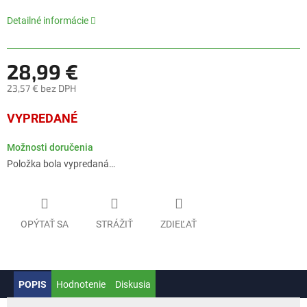
0,0
z
Detailné informácie
5
hviezdičiek.
28,99 €
23,57 € bez DPH
Jednotková
VYPREDANÉ
cena:
Možnosti doručenia
Položka bola vypredaná…
OPÝTAŤ SA
STRÁŽIŤ
ZDIEĽAŤ
POPIS
Hodnotenie
Diskusia