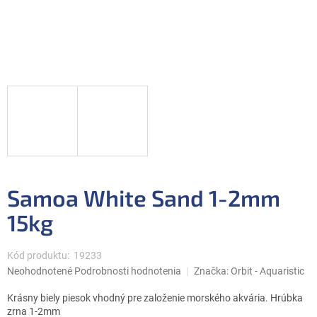
Samoa White Sand 1-2mm
15kg
Kód produktu:
19233
Priemerné
Neohodnotené
Podrobnosti hodnotenia
Značka:
Orbit - Aquaristic
hodnotenie
produktu
Krásny biely piesok vhodný pre založenie morského akvária. Hrúbka
je
zrna 1-2mm