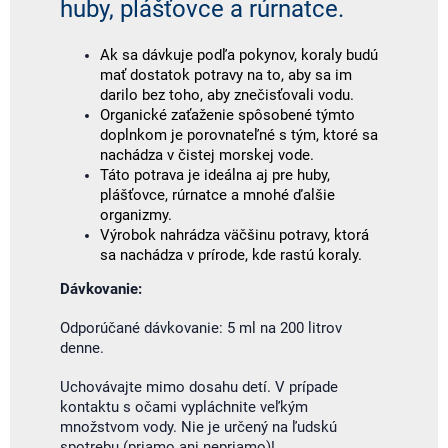
huby, plášťovce a rúrnatce.
Ak sa dávkuje podľa pokynov, koraly budú
mať dostatok potravy na to, aby sa im
darilo bez toho, aby znečisťovali vodu.
Organické zaťaženie spôsobené týmto
doplnkom je porovnateľné s tým, ktoré sa
nachádza v čistej morskej vode.
Táto potrava je ideálna aj pre huby,
plášťovce, rúrnatce a mnohé ďalšie
organizmy.
Výrobok nahrádza väčšinu potravy, ktorá
sa nachádza v prírode, kde rastú koraly.
Dávkovanie:
Odporúčané dávkovanie: 5 ml na 200 litrov
denne.
Uchovávajte mimo dosahu detí. V prípade
kontaktu s očami vypláchnite veľkým
množstvom vody. Nie je určený na ľudskú
spotrebu (priamo ani nepriamo)!