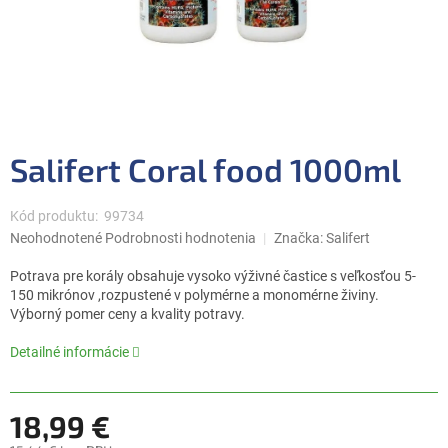
Salifert Coral food 1000ml
Kód produktu:
99734
Priemerné
Neohodnotené
Podrobnosti hodnotenia
Značka:
Salifert
hodnotenie
produktu
Potrava pre korály obsahuje vysoko výživné častice s veľkosťou 5-
je
150 mikrónov ,rozpustené v polymérne a monomérne živiny.
0,0
Výborný pomer ceny a kvality potravy.
z
5
Detailné informácie
hviezdičiek.
18,99 €