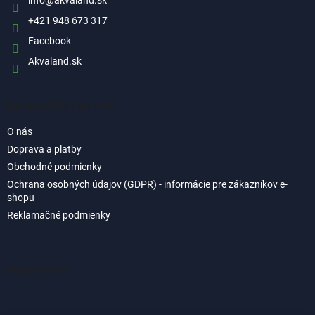
i
info
@
akvaland.sk
e
+421 948 673 317
Facebook
Akvaland.sk
Informácie pre vás
O nás
Doprava a platby
Obchodné podmienky
Ochrana osobných údajov (GDPR) - informácie pre zákazníkov e-
shopu
Reklamačné podmienky
Instagram