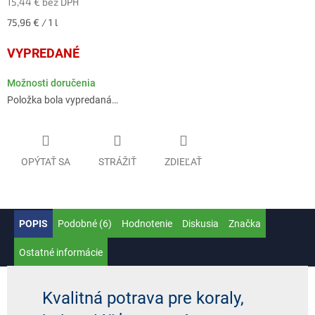
15,44 € bez DPH
Jednotková
75,96 € / 1 l
cena:
VYPREDANÉ
Možnosti doručenia
Položka bola vypredaná…
OPÝTAŤ SA
STRÁŽIŤ
ZDIEĽAŤ
POPIS
Podobné (6)
Hodnotenie
Diskusia
Značka
Ostatné informácie
Kvalitná potrava pre koraly,