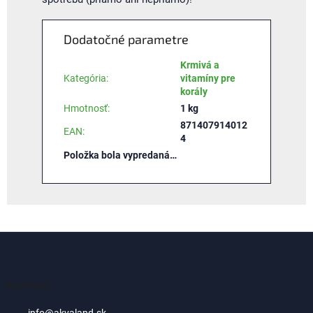
Dodatočné parametre
Krmivá a
Kategória
:
vitamíny pre
korály
Hmotnosť
:
1 kg
871407914012
EAN
:
4
Položka bola vypredaná…
Z
á
p
ä
Kontakt
t