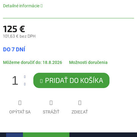
hviezdičiek.
Detailné informácie
125 €
101,63 € bez DPH
Jednotková
DO 7 DNÍ
cena:
Môžeme doručiť do:
18.8.2026
Možnosti doručenia
PRIDAŤ DO KOŠÍKA
OPÝTAŤ SA
STRÁŽIŤ
ZDIEĽAŤ