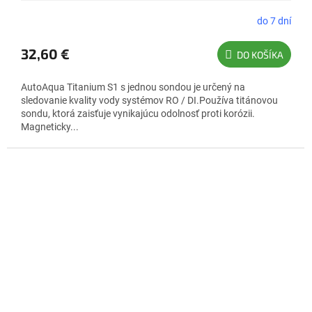
do 7 dní
32,60 €
DO KOŠÍKA
AutoAqua Titanium S1 s jednou sondou je určený na
sledovanie kvality vody systémov RO / DI.Používa titánovou
sondu, ktorá zaisťuje vynikajúcu odolnosť proti korózii.
Magneticky...