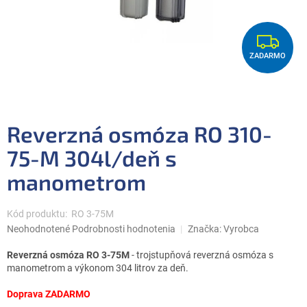
Z
ZADARMO
A
D
A
R
Reverzná osmóza RO 310-
M
75-M 304l/deň s
O
manometrom
Kód produktu:
RO 3-75M
Priemerné
Neohodnotené
Podrobnosti hodnotenia
Značka:
Vyrobca
hodnotenie
produktu
Reverzná osmóza RO 3-75M
- trojstupňová reverzná osmóza s
je
manometrom a výkonom 304 litrov za deň.
0,0
z
Doprava ZADARMO
5