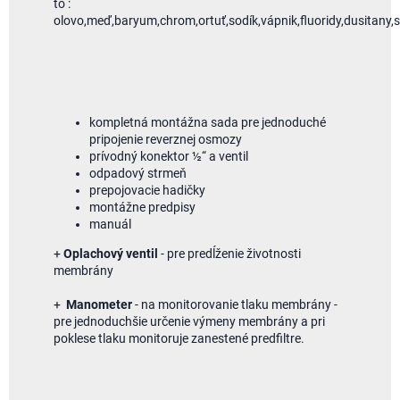
to :
olovo,meď,baryum,chrom,ortuť,sodík,vápnik,fluoridy,dusitany,se
kompletná montážna sada pre jednoduché
pripojenie reverznej osmozy
prívodný konektor ½“ a ventil
odpadový strmeň
prepojovacie hadičky
montážne predpisy
manuál
+
Oplachový ventil
- pre predĺženie životnosti
membrány
+
Manometer
- na monitorovanie tlaku membrány -
pre jednoduchšie určenie výmeny membrány a pri
poklese tlaku monitoruje zanestené predfiltre.