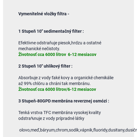
Vymenitelné vložky filtra -
1 Stupeň 10" sedimentačný filter :
Efektívne odstraňuje piesok,hrdzu a ostatné
mechanické nečistoty.
Životnosť cca 6000 litrov 6-12 mesiacov
2 Stupeň 10" uhlíkový filter :
Absorbuje z vody ťaké kovy a organické chemikálie
až 99% chlóru a chráni tak membránu.
Životnosť cca 6000 litrov/6-12 mesiacov
3 Stupeň-80GPD membrána reverznej osmózi :
Tenká vrstva TFC membrána vysokej kvality
odstra%nuje z vody prípradné látky
olovo,meď,báryum,chrom,sodík,vápnik,fluoridy,dusitany,dusična