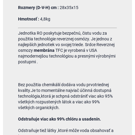
Rozmery (D-V-H) cm :
28x35x15
Hmotnosť :
4,8kg
Jednotka RO poskytuje bezpečnú, čistu vodu za
použitia technológie reverznej osmózy. Je jednou z
najlepších jednotiek vo svojej triede. Srdce Reverznej
osmozy
membrána
TFC je vyrobená v USA
najmodernejšou technológiou a presnými výrobnými
postupmi .
Bez použitia chemikálií dodáva vodu prvotriednej
kvality.Je to momentálne najviač účinná dostupná
technológia,ktorá je schpná odstrániť viac ako 95%
všetkých rozpustených látok a viac ako 99%
všetkých organických.
Odstraňuje viac ako 99% chlóru a usadenín.
Odstraňuje tiež látky ,ktoré môže voda obsahovať a