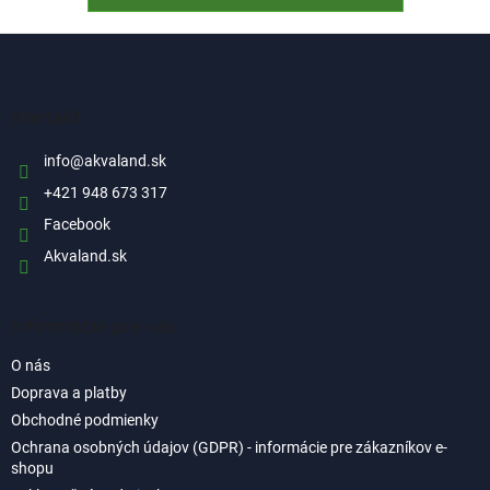
Z
á
p
ä
Kontakt
t
i
info
@
akvaland.sk
e
+421 948 673 317
Facebook
Akvaland.sk
Informácie pre vás
O nás
Doprava a platby
Obchodné podmienky
Ochrana osobných údajov (GDPR) - informácie pre zákazníkov e-
shopu