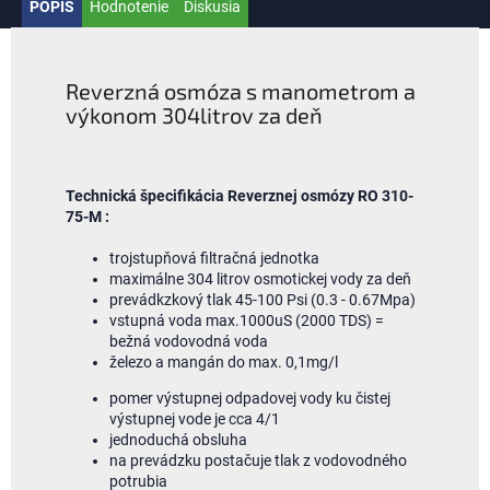
POPIS
Hodnotenie
Diskusia
Reverzná osmóza s manometrom a
výkonom 304litrov za deň
Technická špecifikácia Reverznej osmózy RO 310-
75-M :
trojstupňová filtračná jednotka
maximálne 304 litrov osmotickej vody za deň
prevádkzkový tlak 45-100 Psi (0.3 - 0.67Mpa)
vstupná voda max.1000uS (2000 TDS) =
bežná vodovodná voda
železo a mangán do max. 0,1mg/l
pomer výstupnej odpadovej vody ku čistej
výstupnej vode je cca 4/1
jednoduchá obsluha
na prevádzku postačuje tlak z vodovodného
potrubia