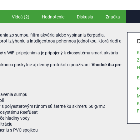
Videá (2)
Hodnotenie
Diskusia
Značka
ania zo sumpu, filtra akvária alebo vypínania čerpadla.
D
ti zlyhaniu a inteligentnou pohonnou jednotkou, ktorá riadi a
K
ný s WiFi pripojením a je pripojený k ekosystému smart akvária
Z
dokonca poskytne aj denný protokol o používaní.
Vhodné iba pre
H
E
R
stavenia sumpu
M
lí
K
ky s polyesterovým rúnom sú šetrné ku skimeru 50 g/m2
F
ekosystému ReefBeat
če hladiny vody
ltráciu
meniu s PVC spojkou