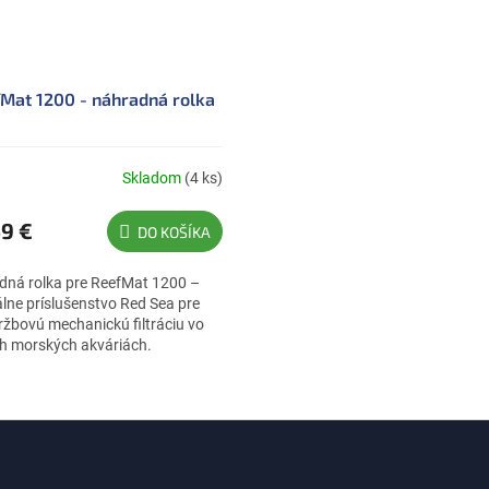
Mat 1200 - náhradná rolka
Skladom
(4 ks)
erné
tenie
ktu
9 €
DO KOŠÍKA
dná rolka pre ReefMat 1200 –
álne príslušenstvo Red Sea pre
žbovú mechanickú filtráciu vo
čiek.
h morských akváriách.
ná filtračná rolka pre RedSea...