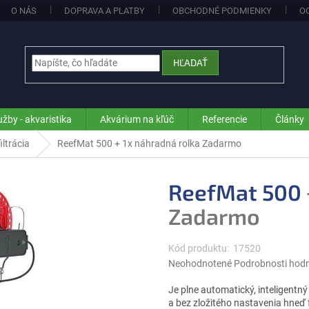
O NÁS
DOPRAVA A PLATBY
OBCHODNÉ PODMIENKY
O
HĽADAŤ
užby - akvaristika
Akvárium na kľúč
Referencie
Články
ltrácia
ReefMat 500
+ 1x náhradná rolka Zadarmo
ReefMat 500
Zadarmo
Kód produktu:
17520
Priemerné
Neohodnotené
Podrobnosti hod
hodnotenie
produktu
Je plne automatický, inteligentný 
je
a bez zložitého nastavenia hneď 