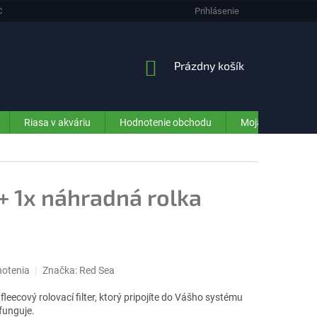
CHRANA OSOBNÝCH ÚDAJOV (GDPR) - INFORMÁCIE PRE ZÁKAZNÍKOV E-SHO
Prihlásenie
NÁKUPNÝ
Prázdny košík
KOŠÍK
Riasa v akváriu
Hodnotenie obchodu
Moja objednávka
+ 1x náhradná rolka
notenia
Značka:
Red Sea
fleecový rolovací filter, ktorý pripojíte do Vášho systému
funguje.