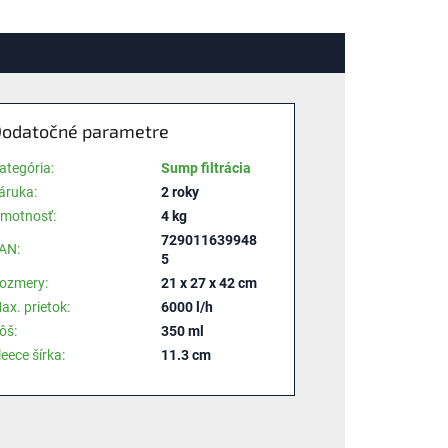
odatočné parametre
ategória
:
Sump filtrácia
áruka
:
2 roky
motnosť
:
4 kg
729011639948
AN
:
5
ozmery
:
21 x 27 x 42 cm
ax. prietok
:
6000 l/h
ôš
:
350 ml
leece šírka
:
11.3 cm