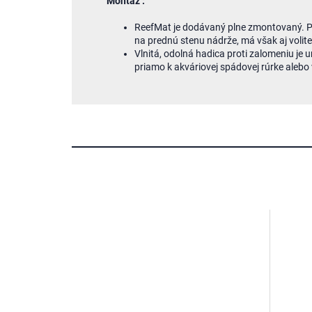
Montáž :
ReefMat je dodávaný plne zmontovaný. P
na prednú stenu nádrže, má však aj volit
Vlnitá, odolná hadica proti zalomeniu je
priamo k akváriovej spádovej rúrke aleb