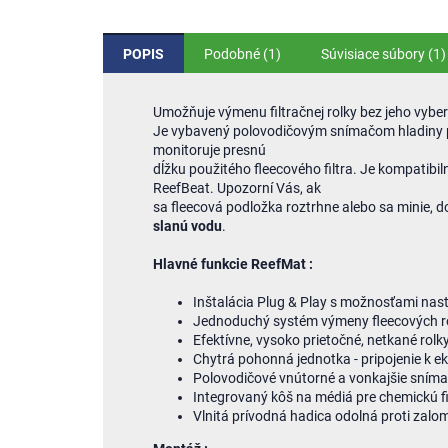
POPIS
Podobné (1)
Súvisiace súbory (1)
Umožňuje výmenu filtračnej rolky bez jeho vyber
Je vybavený polovodičovým snímačom hladiny pro
monitoruje presnú
dĺžku použitého fleecového filtra. Je kompatibil
ReefBeat. Upozorní Vás, ak
sa fleecová podložka roztrhne alebo sa minie, 
slanú vodu
.
Hlavné funkcie ReefMat :
Inštalácia Plug & Play s možnosťami na
Jednoduchý systém výmeny fleecových ro
Efektívne, vysoko prietočné, netkané rol
Chytrá pohonná jednotka - pripojenie k 
Polovodičové vnútorné a vonkajšie sníma
Integrovaný kôš na médiá pre chemickú fi
Vlnitá prívodná hadica odolná proti zalo