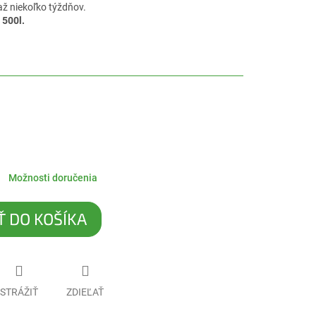
 až niekoľko týždňov.
 500l.
Možnosti doručenia
Ť DO KOŠÍKA
STRÁŽIŤ
ZDIEĽAŤ