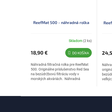
ReefMat 500 - náhradná rolka
Reef
Skladom
(2 ks)
Priem
hodno
produ
18,90 €
24,5
DO KOŠÍKA
je
5,0
Náhradná filtračná rolka pre ReefMat
Náhra
z
500. Originálne príslušenstvo Red Sea
origin
5
na bezúdržbovú filtráciu vody v
bezúdr
hviezdi
morských akváriách. Náhradná
veľkýc
filtračná rolka pre RedSea ReefMat...
Náhrad
Z
á
p