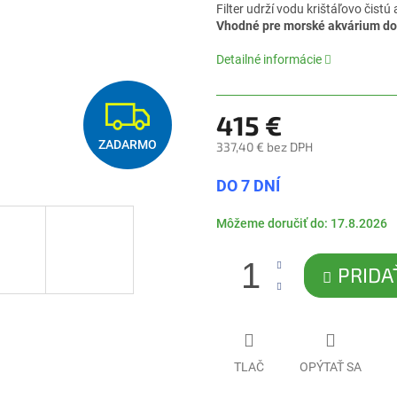
0,0
Filter udrží vodu krištáľovo čistú
z
Vhodné pre morské akvárium do
5
hviezdičiek.
Detailné informácie
Z
415 €
ZADARMO
A
337,40 € bez DPH
Jednotková
DO 7 DNÍ
cena:
D
Môžeme doručiť do:
17.8.2026
A
PRIDA
R
M
O
TLAČ
OPÝTAŤ SA