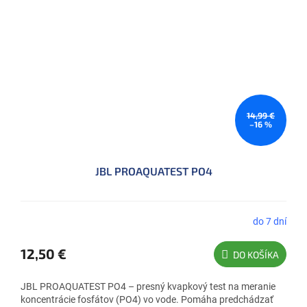
14,99 €
–16 %
JBL PROAQUATEST PO4
do 7 dní
12,50 €
DO KOŠÍKA
JBL PROAQUATEST PO4 – presný kvapkový test na meranie
koncentrácie fosfátov (PO4) vo vode. Pomáha predchádzať