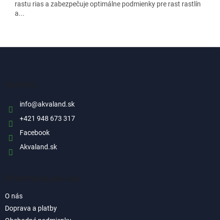
rastu rias a zabezpečuje optimálne podmienky pre rast rastlín
a...
Z
á
p
ä
Kontakt
t
i
info
@
akvaland.sk
e
+421 948 673 317
Facebook
Akvaland.sk
Informácie pre vás
O nás
Doprava a platby