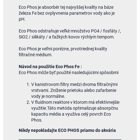
Eco Phos je absorbér tej najvyššej kvality na báze
železa Fe bez ovplyvnenia parametrov vody ako je
pH.
Eco Phos odstraňuje veľké množstvo PO4 / fosfáty /,
SiO2 / silikáty / a ťažkých kovov rýchlym tempom.
Eco Phos je veľmi porézne, prvotriednej kvality
filtračné médium.
Návod na použitie Eco Phos Fe :
Eco Phos môže byť použité nasledujúcimi spôsobmi
V kanistrovom filtry medzi dvoma filtračnými
vrstvami. Zníženie prietoku alebo zafarbenie
vody je normálne.
V fluídnom reaktore v ktorom má efektívnejšie
využitie.Táto metóda optimalizuje absorpčnu
kapacitu média a využíva celý povrch Eco
Phos.
Nikdy nepokladajte ECO PHOS priamo do akvária