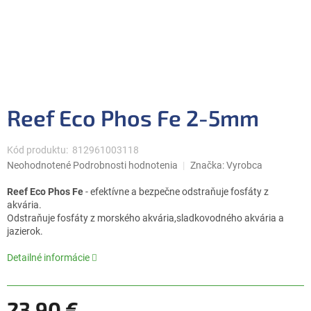
Reef Eco Phos Fe 2-5mm
Kód produktu:
812961003118
Priemerné
Neohodnotené
Podrobnosti hodnotenia
Značka:
Vyrobca
hodnotenie
produktu
Reef Eco Phos Fe
- efektívne a bezpečne odstraňuje fosfáty z
je
akvária.
0,0
Odstraňuje fosfáty z morského akvária,sladkovodného akvária a
z
jazierok.
5
hviezdičiek.
Detailné informácie
23,90 €