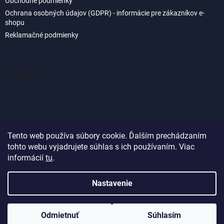
Obchodné podmienky
Ochrana osobných údajov (GDPR) - informácie pre zákazníkov e-
shopu
Reklamačné podmienky
Instagram
Tento web používa súbory cookie. Ďalším prechádzaním
tohto webu vyjadrujete súhlas s ich používaním. Viac
Sledovať na Instagrame
informácií
tu
.
Nastavenie
Vytvoril Shoptet
Odmietnuť
Súhlasím
Copyright 2026
Akvaland.sk
. Všetky práva vyhradené.