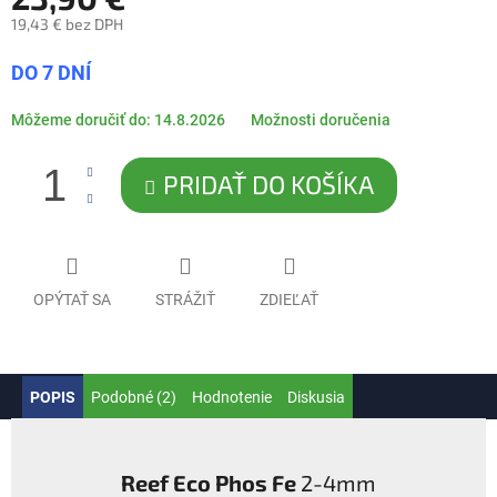
19,43 € bez DPH
Jednotková
DO 7 DNÍ
cena:
Môžeme doručiť do:
14.8.2026
Možnosti doručenia
PRIDAŤ DO KOŠÍKA
OPÝTAŤ SA
STRÁŽIŤ
ZDIEĽAŤ
POPIS
Podobné (2)
Hodnotenie
Diskusia
Reef Eco Phos Fe
2-4mm