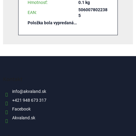
Hmotnosť
:
0.1 kg
506007802238
EAN
:
5
Položka bola vypredaná…
Z
á
p
ä
Kontakt
t
i
info
@
akvaland.sk
e
+421 948 673 317
Facebook
Akvaland.sk