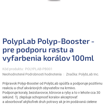
PolypLab Polyp-Booster -
pre podporu rastu a
vyfarbenia korálov 100ml
Kód produktu:
POLYPLAB-PB001
Priemerné
Neohodnotené
Podrobnosti hodnotenia
Značka:
PolybLab Inc.
hodnotenie
produktu
Prípravok Polyp-Booster od PolybLab spúšťa a podporuje pozitívnu
je
reakciu a chuť akváriových obyvateľov na krmivo.
0,0
Podporuje koraly, bezstavovce, kôrovce a ryby a to v lehote cca 30
z
sekúnd. Tj. zlepšuje schopnosť koralov akceptovať
5
a absorbovať akýkoľvek druh potravy ak je im podávaná cielene
hviezdičiek.