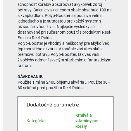
schopnosť koralov absorbovať akýkoľvek zdroj
potravy. Balenie v sklenenom obale obsahuje 100 ml
s kvapkadlom. Polyp-Booster sa používa veľmi
jednoducho a je nutnosťou pre každý systém s
nižšou úrovňou živín. Najlepšie výsledky sú
dosahované pri súčasnom použití s ​​produktmi Reef-
Fresh a Reef-Roids.
Polyp-Booster je vhodný a neškodný pre akýkoľvek
typ morského akvária. Akonáhle váš útes okúsi
prémiovú potravu Polyp-Booster, tak vás vaši
živočíchy odmení skvelým sfarbením a fantastickým
rastom.
DÁVKOVANIE:
Použite 1 ml na 240L objemu akvária .. Použite 30 -
60 sekúnd pred použitím Reef-Roids.
Dodatočné parametre
Krmivá a
Kategória
:
vitamíny pre
korály