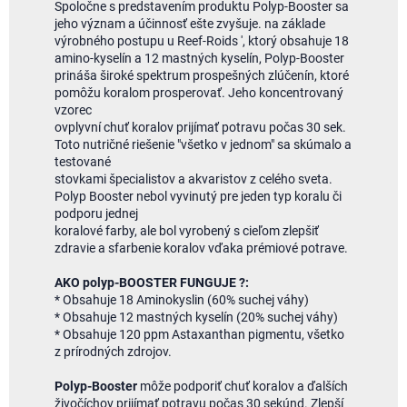
Spoločne s predstavením produktu Polyp-Booster sa
jeho význam a účinnosť ešte zvyšuje. na základe
výrobného postupu u Reef-Roids ', ktorý obsahuje 18
amino-kyselín a 12 mastných kyselín, Polyp-Booster
prináša široké spektrum prospešných zlúčenín, ktoré
pomôžu koralom prosperovať. Jeho koncentrovaný
vzorec
ovplyvní chuť koralov prijímať potravu počas 30 sek.
Toto nutričné ​​riešenie "všetko v jednom" sa skúmalo a
testované
stovkami špecialistov a akvaristov z celého sveta.
Polyp Booster nebol vyvinutý pre jeden typ koralu či
podporu jednej
koralové farby, ale bol vyrobený s cieľom zlepšiť
zdravie a sfarbenie koralov vďaka prémiové potrave.
AKO polyp-BOOSTER FUNGUJE ?:
* Obsahuje 18 Aminokyslin (60% suchej váhy)
* Obsahuje 12 mastných kyselín (20% suchej váhy)
* Obsahuje 120 ppm Astaxanthan pigmentu, všetko
z prírodných zdrojov.
Polyp-Booster
môže podporiť chuť koralov a ďalších
živočíchov prijímať potravu počas 30 sekúnd. Zlepší