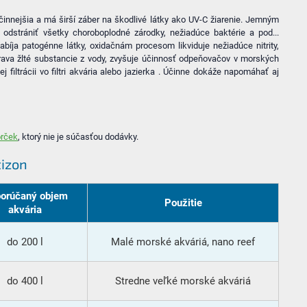
nnejšia a má širší záber na škodlivé látky ako UV-C žiarenie. Jemným
dstrániť všetky choroboplodné zárodky, nežiadúce baktérie a pod...
abíja patogénne látky, oxidačnám procesom likviduje nežiadúce nitrity,
rava žlté substancie z vody, zvyšuje účinnosť odpeňovačov v morských
iltrácii vo filtri akvária alebo jazierka . Účinne dokáže napomáhať aj
orček
, ktorý nie je súčasťou dodávky.
tizon
orúčaný objem
Použitie
akvária
do 200 l
Malé morské akváriá, nano reef
do 400 l
Stredne veľké morské akváriá