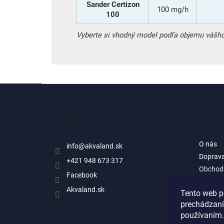
Sander Certizon
100 mg/h
100
Vyberte si vhodný model podľa objemu vášho a
Z
á
p
ä
Kontakt
Infor
t
i
O nás
info
@
akvaland.sk
e
Doprava
+421 948 673 317
Obchod
Facebook
Ochrana
Akvaland.sk
informá
Tento web p
Reklam
prechádzaní
používaním.