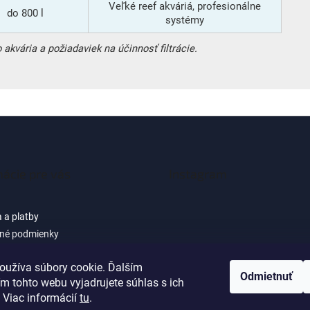
Veľké reef akváriá, profesionálne
do 800 l
systémy
kvária a požiadaviek na účinnosť filtrácie.
mácie pre vás
Instagram
 a platby
né podmienky
 osobných údajov (GDPR) -
cie pre zákazníkov e-shopu
oužíva súbory cookie. Ďalším
Sledovať na Instagra
Odmietnuť
ačné podmienky
m tohto webu vyjadrujete súhlas s ich
 Viac informácií
tu
.