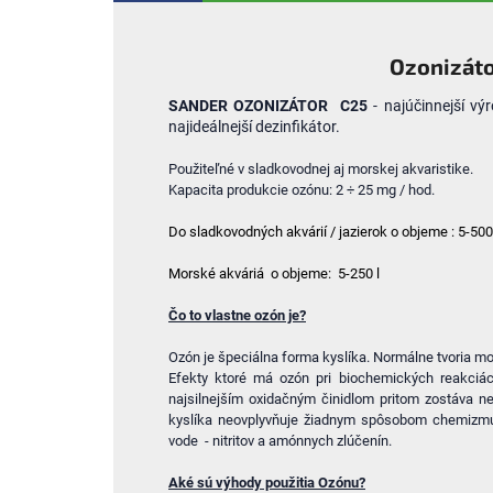
Ozonizáto
SANDER OZONIZÁTOR C25
- najúčinnejší výr
najideálnejší dezinfikátor.
Použiteľné v sladkovodnej aj morskej akvaristike.
Kapacita produkcie ozónu: 2 ÷ 25 mg / hod.
Do sladkovodných akvárií / jazierok o objeme : 5-500
Morské akváriá o objeme: 5-250 l
Čo to vlastne ozón je?
Ozón je špeciálna forma kyslíka. Normálne tvoria mo
Efekty ktoré má ozón pri biochemických reakciách
najsilnejším oxidačným činidlom pritom zostáva ne
kyslíka neovplyvňuje žiadnym spôsobom chemizmus 
vode - nitritov a amónnych zlúčenín.
Aké sú výhody použitia Ozónu?