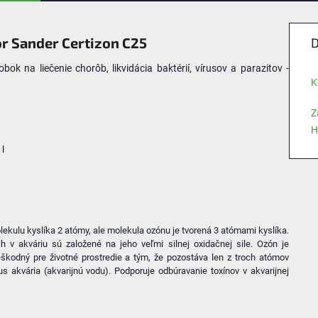
r Sander Certizon C25
D
obok na liečenie chorôb, likvidácia baktérií, vírusov a parazitov -
K
Z
H
 l
lekulu kyslíka 2 atómy, ale molekula ozónu je tvorená 3 atómami kyslíka.
 v akváriu sú založené na jeho veľmi silnej oxidačnej sile. Ozón je
škodný pre životné prostredie a tým, že pozostáva len z troch atómov
akvária (akvarijnú vodu). Podporuje odbúravanie toxínov v akvarijnej