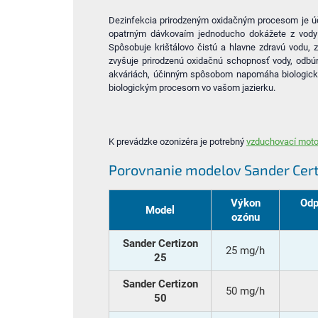
Dezinfekcia prirodzeným oxidačným procesom je úči
opatrným dávkovaím jednoducho dokážete z vody o
Spôsobuje krištálovo čistú a hlavne zdravú vodu, z
zvyšuje prirodzenú oxidačnú schopnosť vody, odbú
akváriách, účinným spôsobom napomáha biologickej f
biologickým procesom vo vašom jazierku.
K prevádzke ozonizéra je potrebný
vzduchovací mot
Porovnanie modelov Sander Cer
Výkon
Odp
Model
ozónu
Sander Certizon
25 mg/h
25
Sander Certizon
50 mg/h
50