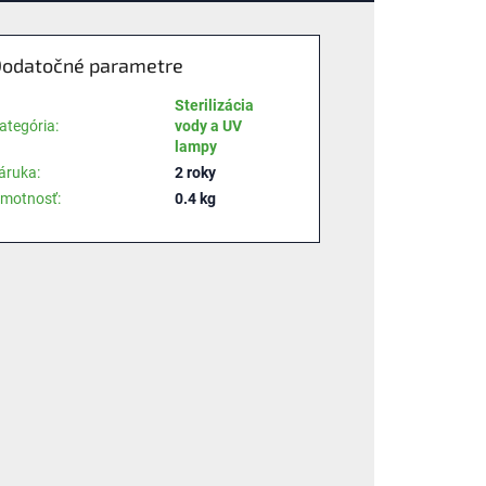
odatočné parametre
Sterilizácia
ategória
:
vody a UV
lampy
áruka
:
2 roky
motnosť
:
0.4 kg