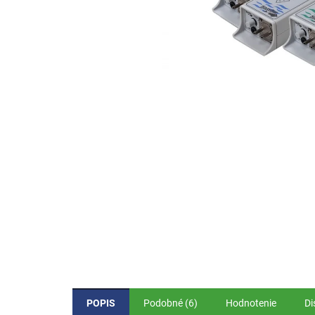
POPIS
Podobné (6)
Hodnotenie
Di