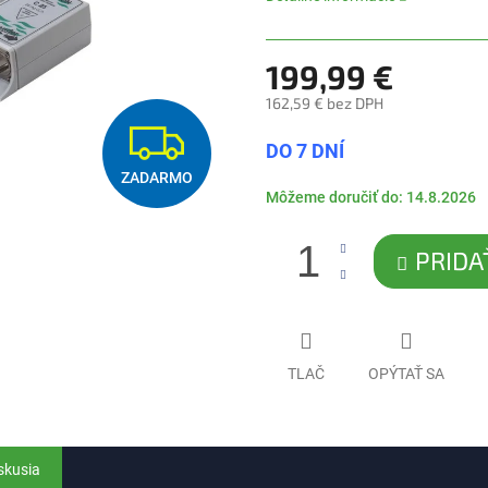
5
hviezdičiek.
199,99 €
162,59 € bez DPH
Z
Jednotková
DO 7 DNÍ
cena:
ZADARMO
A
Môžeme doručiť do:
14.8.2026
D
PRIDA
A
R
TLAČ
OPÝTAŤ SA
M
O
skusia