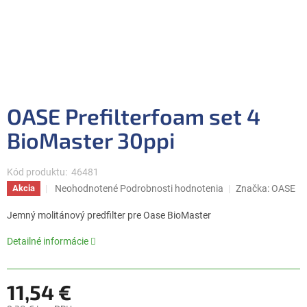
OASE Prefilterfoam set 4
BioMaster 30ppi
Kód produktu:
46481
Priemerné
Neohodnotené
Podrobnosti hodnotenia
Značka:
OASE
Akcia
hodnotenie
produktu
Jemný molitánový predfilter pre Oase BioMaster
je
0,0
Detailné informácie
z
5
hviezdičiek.
11,54 €