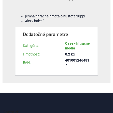
jemná filtračná hmota o hustote 30ppi
4ks v balení
Dodatočné parametre
Oase - filtračné
Kategória
:
média
Hmotnosť
:
0.2 kg
401005246481
EAN
:
7
Z
á
p
ä
Kontakt