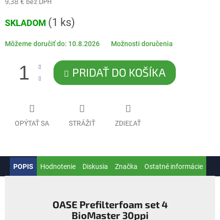
9,38 € bez DPH
Jednotková
(1 ks)
SKLADOM
cena:
Môžeme doručiť do:
10.8.2026
Možnosti doručenia
PRIDAŤ DO KOŠÍKA
OPÝTAŤ SA
STRÁŽIŤ
ZDIEĽAŤ
POPIS
Hodnotenie
Diskusia
Značka
Ostatné informácie
OASE Prefilterfoam set 4
BioMaster 30ppi