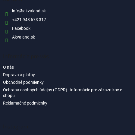
t
i
info
@
akvaland.sk
e
+421 948 673 317
Facebook
Akvaland.sk
Informácie pre vás
O nás
Doprava a platby
Obchodné podmienky
Ochrana osobných údajov (GDPR) - informácie pre zákazníkov e-
shopu
Reklamačné podmienky
Instagram