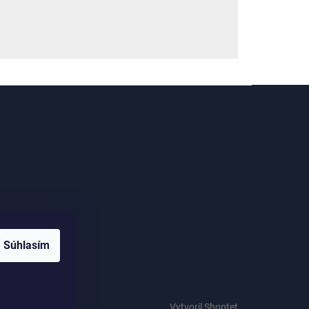
me
Súhlasím
Vytvoril Shoptet