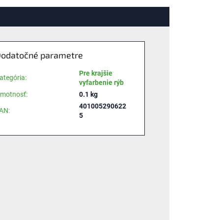
odatočné parametre
Pre krajšie
ategória
:
vyfarbenie rýb
motnosť
:
0.1 kg
401005290622
AN
:
5