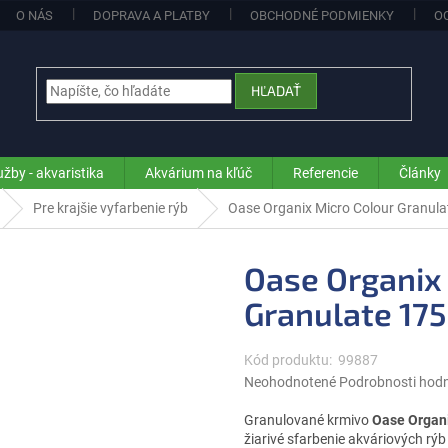
O NÁS
DOPRAVA A PLATBY
OBCHODNÉ PODMIENKY
O
HĽADAŤ
užby - akvaristika
Akvárium na kľúč
Referencie
Články
Pre krajšie vyfarbenie rýb
Oase Organix Micro Colour Granula
Oase Organix
Granulate 175
Kód produktu:
99887
Priemerné
Neohodnotené
Podrobnosti hod
hodnotenie
produktu
Granulované krmivo
Oase Organi
je
žiarivé sfarbenie akváriových r