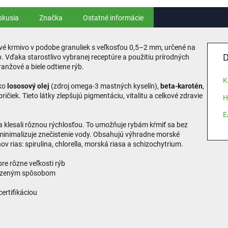
skusia
Značka
Ostatné informácie
vé krmivo v podobe granuliek s veľkosťou 0,5–2 mm, určené na
D
. Vďaka starostlivo vybranej receptúre a použitiu prírodných
anžové a biele odtiene rýb.
K
ako
lososový olej
(zdroj omega-3 mastných kyselín),
beta-karotén
,
apričiek. Tieto látky zlepšujú pigmentáciu, vitalitu a celkové zdravie
H
E
a klesali rôznou rýchlosťou. To umožňuje rybám kŕmiť sa bez
minimalizuje znečistenie vody. Obsahujú výhradne morské
ov rias: spirulina, chlorella, morská riasa a schizochytrium.
re rôzne veľkosti rýb
rodzeným spôsobom
ertifikáciou