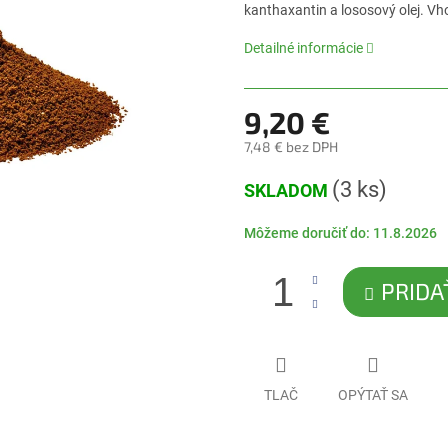
0,0
kanthaxantin a lososový olej. V
z
5
Detailné informácie
hviezdičiek.
9,20 €
7,48 € bez DPH
Jednotková
(3 ks)
SKLADOM
cena:
Môžeme doručiť do:
11.8.2026
PRIDA
TLAČ
OPÝTAŤ SA