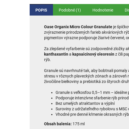
POPIS
Podobné (1)
Hodnotenie
Di
Oase Organix Micro Colour Granulate
je špičko
zvýraznenie prirodzených farieb akváriových rýb
pigmentov výrazne podporuje žiarivé červené, or
Za zlepšené vyfarbenie sú zodpovedné zložky 
kanthaxantin
a
kapsaicínový oleoresin
z čili p
rýb.
Granule sú navrhnuté tak, aby bobtnali pomaly 
stresu v rôznych plaveckých zónach a zároveň 
živočíšne bielkoviny a prebiotiká zo štyroch druh
Granule s veľkosťou 0,5–1 mm – ideálne p
Podporuje intenzívne sfarbenie rýb pri
Bez umelých atraktantov a výplní
Suroviny z udržateľného rybolovu s MSC c
Vhodné pre denné kŕmenie okrasných rýb
Obsah balenia:
175 ml