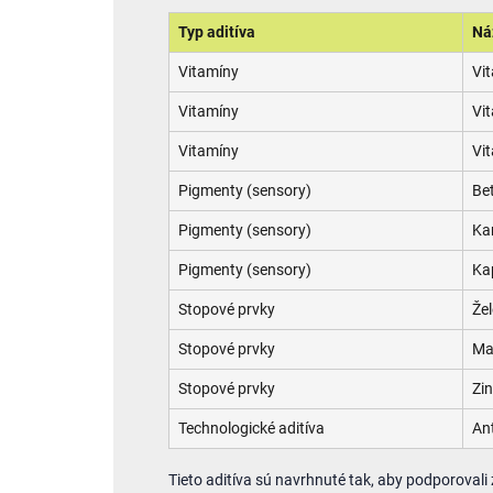
Typ aditíva
Ná
Vitamíny
Vi
Vitamíny
Vi
Vitamíny
Vi
Pigmenty (sensory)
Be
Pigmenty (sensory)
Ka
Pigmenty (sensory)
Ka
Stopové prvky
Že
Stopové prvky
Ma
Stopové prvky
Zi
Technologické aditíva
An
Tieto aditíva sú navrhnuté tak, aby podporovali 