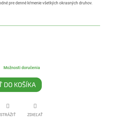
hodné pre denné kŕmenie všetkých okrasných druhov.
Možnosti doručenia
Ť DO KOŠÍKA
STRÁŽIŤ
ZDIEĽAŤ