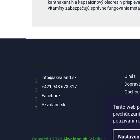
kanthaxantín a kapsaicínový oleoresin prispieva
vitamíny zabezpečujú správne fungovanie meta
Z
á
p
ä
Kontakt
Infor
t
i
O nás
info
@
akvaland.sk
e
Doprava
+421 948 673 317
Obchod
Facebook
Ochrana
Akvaland.sk
informá
Tento web p
prechádzaní
Reklam
používaním.
Nastaven
Copyright 2026
Akvaland.sk
. Všetky práva vyhradené.