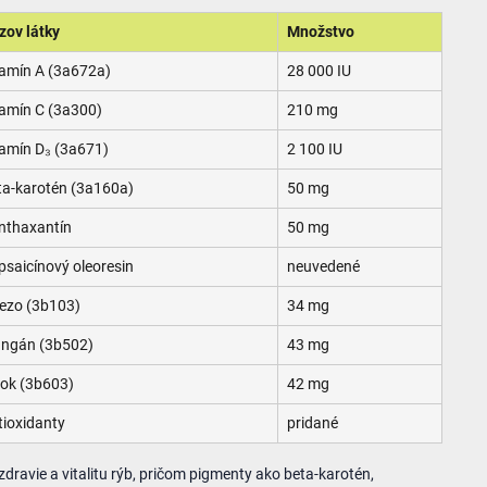
zov látky
Množstvo
tamín A (3a672a)
28 000 IU
tamín C (3a300)
210 mg
tamín D₃ (3a671)
2 100 IU
ta-karotén (3a160a)
50 mg
nthaxantín
50 mg
psaicínový oleoresin
neuvedené
lezo (3b103)
34 mg
ngán (3b502)
43 mg
nok (3b603)
42 mg
tioxidanty
pridané
zdravie a vitalitu rýb, pričom pigmenty ako beta-karotén,