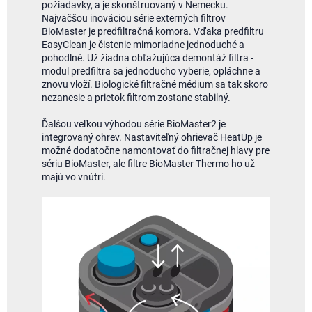
požiadavky, a je skonštruovaný v Nemecku.
Najväčšou inováciou série externých filtrov
BioMaster je predfiltračná komora. Vďaka predfiltru
EasyClean je čistenie mimoriadne jednoduché a
pohodlné. Už žiadna obťažujúca demontáž filtra -
modul predfiltra sa jednoducho vyberie, opláchne a
znovu vloží. Biologické filtračné médium sa tak skoro
nezanesie a prietok filtrom zostane stabilný.
Ďalšou veľkou výhodou série BioMaster2 je
integrovaný ohrev. Nastaviteľný ohrievač HeatUp je
možné dodatočne namontovať do filtračnej hlavy pre
sériu BioMaster, ale filtre BioMaster Thermo ho už
majú vo vnútri.