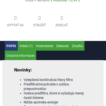
voda v akváriu
v hodnote 13,99 €
OPÝTAŤ SA
STRÁŽIŤ
ZDIEĽAŤ
POPIS
Videá (1)
Hodnotenie
Diskusia
Značka
Ostatné informácie
Novinky:
Vylepšená konštrukcia hlavy filtra
Predfiltračné potrubie s vyššou
priepustnosťou
Hubice predfiltra, ktoré si vyžadujú menej
časté čistenie
Nižšia spotreba energie