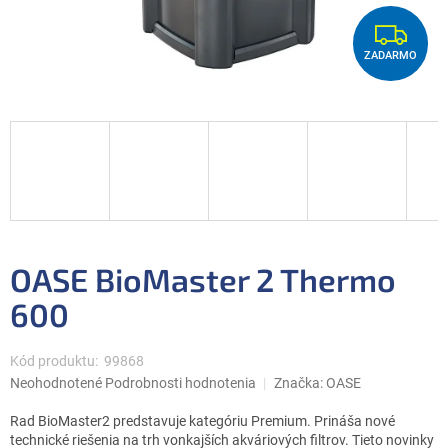
Z
ZADARMO
A
D
A
R
M
O
OASE BioMaster 2 Thermo
600
Kód produktu:
99868
Priemerné
Neohodnotené
Podrobnosti hodnotenia
Značka:
OASE
hodnotenie
produktu
Rad BioMaster2 predstavuje kategóriu Premium. Prináša nové
je
technické riešenia na trh vonkajších akváriových filtrov. Tieto novinky