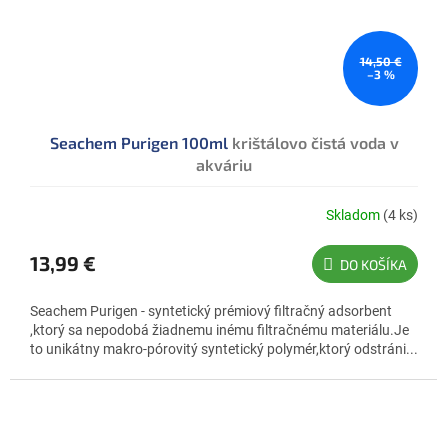
14,50 €
–3 %
Seachem Purigen 100ml
krištálovo čistá voda v
akváriu
Skladom
(4 ks)
Priemerné
hodnotenie
produktu
13,99 €
DO KOŠÍKA
je
5,0
Seachem Purigen - syntetický prémiový filtračný adsorbent
z
,ktorý sa nepodobá žiadnemu inému filtračnému materiálu.Je
5
to unikátny makro-pórovitý syntetický polymér,ktorý odstráni...
hviezdičiek.