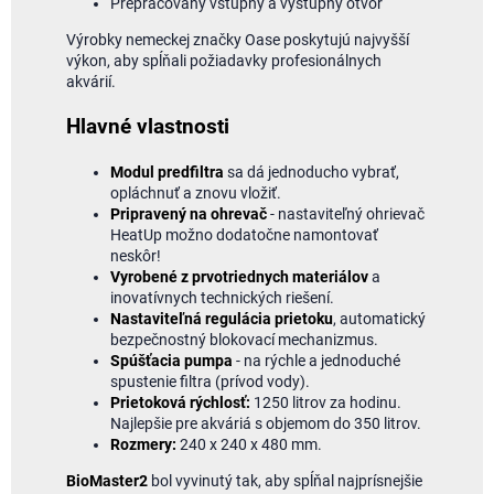
Prepracovaný vstupný a výstupný otvor
Výrobky nemeckej značky Oase poskytujú najvyšší
výkon, aby spĺňali požiadavky profesionálnych
akvárií.
Hlavné vlastnosti
Modul predfiltra
sa dá jednoducho vybrať,
opláchnuť a znovu vložiť.
Pripravený na ohrevač
- nastaviteľný ohrievač
HeatUp možno dodatočne namontovať
neskôr!
Vyrobené z prvotriednych materiálov
a
inovatívnych technických riešení.
Nastaviteľná regulácia prietoku
, automatický
bezpečnostný blokovací mechanizmus.
Spúšťacia pumpa
- na rýchle a jednoduché
spustenie filtra (prívod vody).
Prietoková rýchlosť:
1250 litrov za hodinu.
Najlepšie pre akváriá s objemom do 350 litrov.
Rozmery:
240 x 240 x 480 mm.
BioMaster2
bol vyvinutý tak, aby spĺňal najprísnejšie