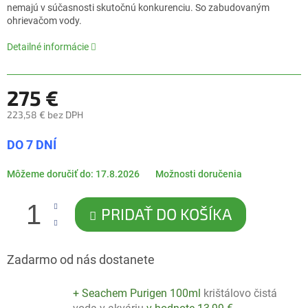
0,0
nemajú v súčasnosti skutočnú konkurenciu. So zabudovaným
z
ohrievačom vody.
5
hviezdičiek.
Detailné informácie
275 €
223,58 € bez DPH
Jednotková
DO 7 DNÍ
cena:
Môžeme doručiť do:
17.8.2026
Možnosti doručenia
PRIDAŤ DO KOŠÍKA
Zadarmo od nás dostanete
+ Seachem Purigen 100ml
krištálovo čistá