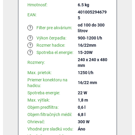
Hmotnosť
:
6.5 kg
401005294679
EAN
:
5
od 100 do 300
?
Filter pre akvárium
:
litrov
?
Výkon čerpadla
:
900-1200 l/h
?
Rozmer hadice
:
16/22mm
?
Spotreba el.energie
:
15-20W
240 x 240 x 480
Rozmery
:
mm
Max. prietok
:
1250 l/h
Priemer konektoru na
16/22 mm
hadicu
:
Spotreba energie
:
22 W
Max. výtlak
:
1,8 m
Objem predfiltra
:
0,6 l
Objem filtračných médií
:
6,8 l
Ohrievač
:
300 W
Vhodné pre sladkú vodu
:
Áno