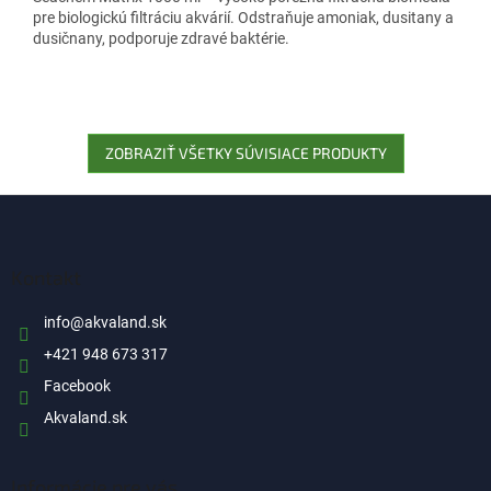
pre biologickú filtráciu akvárií. Odstraňuje amoniak, dusitany a
dusičnany, podporuje zdravé baktérie.
ZOBRAZIŤ VŠETKY SÚVISIACE PRODUKTY
Z
á
p
ä
Kontakt
t
i
info
@
akvaland.sk
e
+421 948 673 317
Facebook
Akvaland.sk
Informácie pre vás