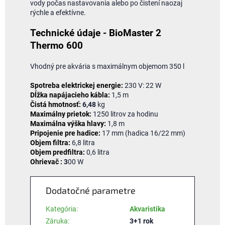
vody počas nastavovania alebo po čistení naozaj
rýchle a efektívne.
Technické údaje - BioMaster 2
Thermo 600
Vhodný pre akvária s maximálnym objemom 350 l
Spotreba elektrickej energie:
230 V: 22 W
Dĺžka napájacieho kábla:
1,5 m
Čistá hmotnosť:
6,48
kg
Maximálny prietok:
1250 litrov za hodinu
Maximálna výška hlavy:
1,8 m
Pripojenie pre hadice:
17 mm (hadica 16/22 mm)
Objem filtra:
6,8 litra
Objem predfiltra:
0,6 litra
Ohrievač :
3
00 W
Dodatočné parametre
Kategória
:
Akvaristika
Záruka
:
3+1 rok