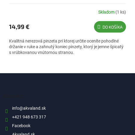
Skladom
(1 ks)
14,99 €
DO KOŠÍKA
Kvalitná nerezová pinzeta pri ktorej určite oceníte pohodlné
držanie v ruke a zahnutý koniec pinzety, ktorý je jemne špicatý
s vrúbkovanou vnútornou stranou.
Z
á
p
ä
Kontakt
t
i
info
@
akvaland.sk
e
+421 948 673 317
Facebook
Akvaland.sk