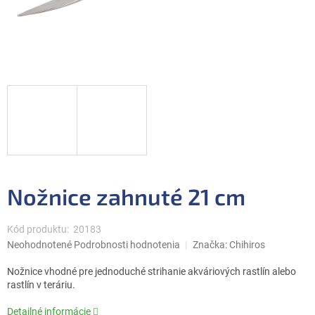
Nožnice zahnuté 21 cm
Kód produktu:
20183
Priemerné
Neohodnotené
Podrobnosti hodnotenia
Značka:
Chihiros
hodnotenie
produktu
Nožnice vhodné pre jednoduché strihanie akváriových rastlín alebo
je
rastlín v teráriu.
0,0
z
Detailné informácie