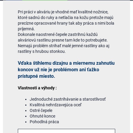
Pri práci v akváriu je vhodné mať kvalitné nožnice,
ktoré sadnú do ruky a netlačia na kožu pretože majú
precízne opracované hrany tak aby práca s nimi bola
príjemná.
Dokonale naostrené čepele zastrihnú každú
akváriovú rastlinu presne tam kde to potrebujete.
Nemajú problém strihať malé jemné rastliny ako aj
rastliny s hrubou stonkou.
Vďaka štíhlemu dizajnu a miernemu zahnutiu
koncov už nie je problémom ani ťažko
prístupné miesto.
Vlastnosti a výhody :
Jednoduché zastrihávanie a starostlivosť
Kvalitná nehrdzavejúca oceľ
Ostré čepele
Ohnuté konce
Pohodlná práca