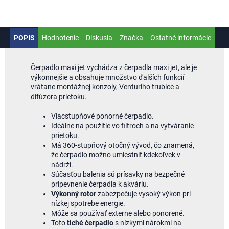
POPIS
Hodnotenie
Diskusia
Značka
Ostatné informácie
Čerpadlo maxi jet vychádza z čerpadla maxi jet, ale je
výkonnejšie a obsahuje množstvo ďalších funkcií
vrátane montážnej konzoly, Venturiho trubice a
difúzora prietoku.
Viacstupňové ponorné čerpadlo.
Ideálne na použitie vo filtroch a na vytváranie
prietoku.
Má 360-stupňový otočný vývod, čo znamená,
že čerpadlo možno umiestniť kdekoľvek v
nádrži.
Súčasťou balenia sú prísavky na bezpečné
pripevnenie čerpadla k akváriu.
Výkonný rotor
zabezpečuje vysoký výkon pri
nízkej spotrebe energie.
Môže sa používať externe alebo ponorené.
Toto
tiché čerpadlo
s nízkymi nárokmi na