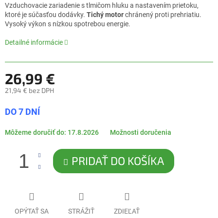
0,0
Vzduchovacie zariadenie s tlmičom hluku a nastavením prietoku,
z
ktoré je súčasťou dodávky.
Tichý motor
chránený proti prehriatiu.
5
Vysoký výkon s nízkou spotrebou energie.
hviezdičiek.
Detailné informácie
26,99 €
21,94 € bez DPH
Jednotková
DO 7 DNÍ
cena:
Môžeme doručiť do:
17.8.2026
Možnosti doručenia
PRIDAŤ DO KOŠÍKA
OPÝTAŤ SA
STRÁŽIŤ
ZDIEĽAŤ