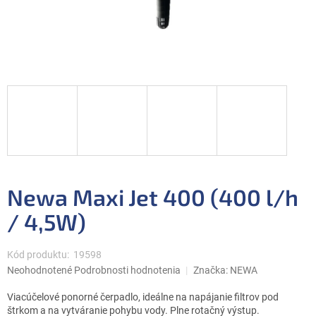
Newa Maxi Jet 400 (400 l/h
/ 4,5W)
Kód produktu:
19598
Priemerné
Neohodnotené
Podrobnosti hodnotenia
Značka:
NEWA
hodnotenie
produktu
Viacúčelové ponorné čerpadlo, ideálne na napájanie filtrov pod
je
štrkom a na vytváranie pohybu vody. Plne rotačný výstup.