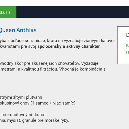
skusia
Queen Anthias
D
yba z čeľade serranidae, ktorá sa vyznačuje žiarivým fialovo-
K
kvaristami pre svoj
spoločenský a aktívny charakter
,
H
 je vhodný skôr pre skúsenejších chovateľov. Vyžaduje
ametrami a kvalitnou filtráciou. Vhodná je kombinácia s
astnými žltými plutvami.
skupinový chov (1 samec + viac samíc).
s mierumilovnými druhmi.
ia, mysis), granule pre morské ryby.