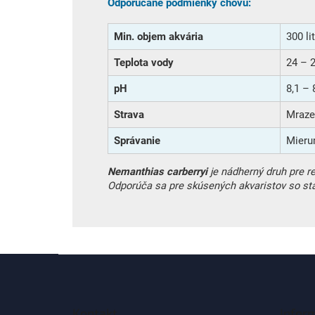
Odporúčané podmienky chovu:
Min. objem akvária
300 li
Teplota vody
24 – 
pH
8,1 – 
Strava
Mraze
Správanie
Mieru
Nemanthias carberryi
je nádherný druh pre re
Odporúča sa pre skúsených akvaristov so s
Z
á
p
ä
Kontakt
Infor