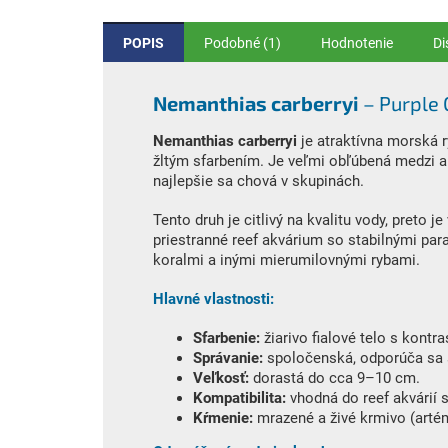
POPIS
Podobné (1)
Hodnotenie
Di
Nemanthias carberryi
– Purple 
Nemanthias carberryi
je atraktívna morská r
žltým sfarbením. Je veľmi obľúbená medzi a
najlepšie sa chová v skupinách.
Tento druh je citlivý na kvalitu vody, preto
priestranné reef akvárium so stabilnými par
koralmi a inými mierumilovnými rybami.
Hlavné vlastnosti:
Sfarbenie:
žiarivo fialové telo s kontr
Správanie:
spoločenská, odporúča sa 
Veľkosť:
dorastá do cca 9–10 cm.
Kompatibilita:
vhodná do reef akvárií 
Kŕmenie:
mrazené a živé krmivo (artém