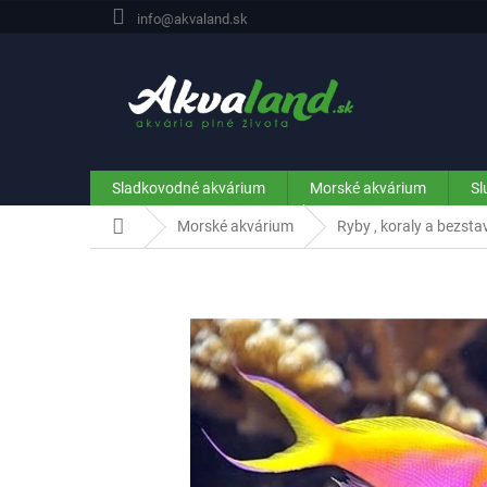
Prejsť
info@akvaland.sk
na
obsah
Sladkovodné akvárium
Morské akvárium
Sl
Domov
Morské akvárium
Ryby , koraly a bezst