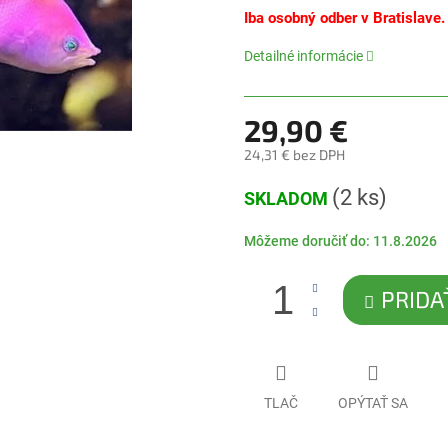
5
Iba osobný odber v Bratislave.
hviezdičiek.
Detailné informácie
29,90 €
24,31 € bez DPH
Jednotková
(2 ks)
SKLADOM
cena:
Môžeme doručiť do:
11.8.2026
PRIDA
TLAČ
OPÝTAŤ SA