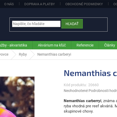
O NÁS
DOPRAVA A PLATBY
OBCHODNÉ PODMIENKY
O
HĽADAŤ
užby - akvaristika
Akvárium na kľúč
Referencie
Články
avovce
Ryby
Nemanthias carberyi
Nemanthias c
Kód produktu:
20660
Priemerné
Neohodnotené
Podrobnosti hod
hodnotenie
produktu
Nemanthias carberryi
, známa 
je
ryba vhodná pre reef akváriá. M
0,0
skupinové chovy.
z