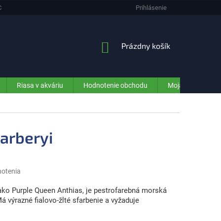
CHRANA OSOBNÝCH ÚDAJOV (GDPR) - INFORMÁCIE PRE ZÁKAZNÍKOV E-SHO
Prihlásenie
NÁKUPNÝ
Prázdny košík
KOŠÍK
Riasa v akváriu
Hodnotenie obchodu
Moja objednávka
arberyi
notenia
ako Purple Queen Anthias, je pestrofarebná morská
á výrazné fialovo-žlté sfarbenie a vyžaduje