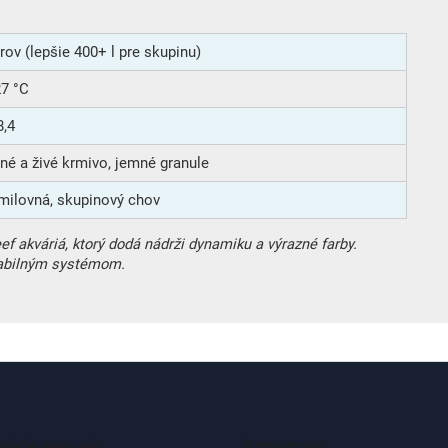
trov (lepšie 400+ l pre skupinu)
27 °C
8,4
né a živé krmivo, jemné granule
milovná, skupinový chov
ef akváriá, ktorý dodá nádrži dynamiku a výrazné farby.
tabilným systémom.
mácie pre vás
Instagram