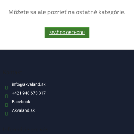
Môžete sa ale pozrieť na ostatné kategórie.
SPÄŤ DO OBCHODU
Z
á
p
ä
Kontakt
t
i
info
@
akvaland.sk
e
+421 948 673 317
Facebook
Akvaland.sk
Informácie pre vás