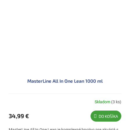
MasterLine All In One Lean 1000 ml
Skladom
(3 ks)
34,99 €
DO KOŠÍKA
MasterLine All In One Lean je komplexné hnojivo pre akváriá s