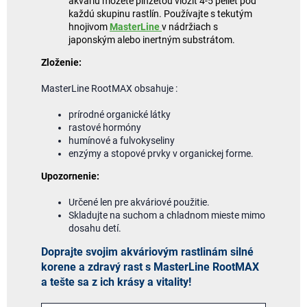
akváriu môžete pinzetou vložiť 4-5 peliet pod
každú skupinu rastlín. Používajte s tekutým
hnojivom
MasterLine
v nádržiach s
japonským alebo inertným substrátom.
Zloženie:
MasterLine RootMAX obsahuje :
prírodné organické látky
rastové hormóny
humínové a fulvokyseliny
enzýmy a stopové prvky v organickej forme.
Upozornenie:
Určené len pre akváriové použitie.
Skladujte na suchom a chladnom mieste mimo
dosahu detí.
Doprajte svojim akváriovým rastlinám silné
korene a zdravý rast s MasterLine RootMAX
a tešte sa z ich krásy a vitality!