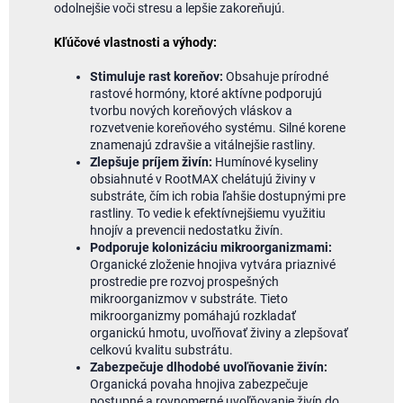
odolnejšie voči stresu a lepšie zakoreňujú.
Kľúčové vlastnosti a výhody:
Stimuluje rast koreňov:
Obsahuje prírodné
rastové hormóny, ktoré aktívne podporujú
tvorbu nových koreňových vláskov a
rozvetvenie koreňového systému. Silné korene
znamenajú zdravšie a vitálnejšie rastliny.
Zlepšuje príjem živín:
Humínové kyseliny
obsiahnuté v RootMAX chelátujú živiny v
substráte, čím ich robia ľahšie dostupnými pre
rastliny. To vedie k efektívnejšiemu využitiu
hnojív a prevencii nedostatku živín.
Podporuje kolonizáciu mikroorganizmami:
Organické zloženie hnojiva vytvára priaznivé
prostredie pre rozvoj prospešných
mikroorganizmov v substráte. Tieto
mikroorganizmy pomáhajú rozkladať
organickú hmotu, uvoľňovať živiny a zlepšovať
celkovú kvalitu substrátu.
Zabezpečuje dlhodobé uvoľňovanie živín:
Organická povaha hnojiva zabezpečuje
postupné a rovnomerné uvoľňovanie živín do