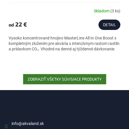
Skladom
(3 ks)
Priemerné
hodnotenie
produktu
22 €
od
DETAIL
je
4,7
Vysoko koncentrované hnojivo MasterLine All In One Boost s
z
kompletným zložením pre akvária s intenzívnym rastom rastlín
5
a prídavkom CO₂. Vhodné na denné aj týždenné dávkovanie.
hviezdičiek.
ZOBRAZIŤ VŠETKY SÚVISIACE PRODUKTY
Z
á
p
ä
Kontakt
t
i
info
@
akvaland.sk