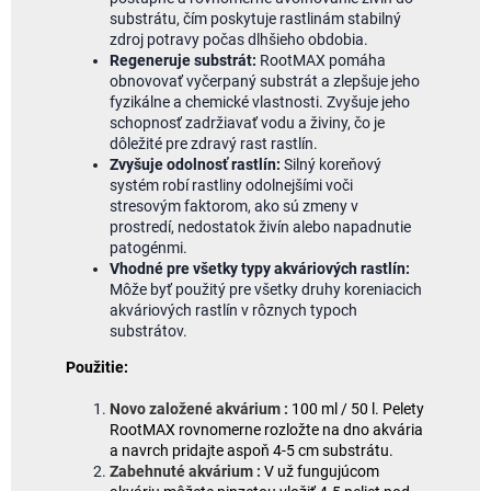
substrátu, čím poskytuje rastlinám stabilný
zdroj potravy počas dlhšieho obdobia.
Regeneruje substrát:
RootMAX pomáha
obnovovať vyčerpaný substrát a zlepšuje jeho
fyzikálne a chemické vlastnosti. Zvyšuje jeho
schopnosť zadržiavať vodu a živiny, čo je
dôležité pre zdravý rast rastlín.
Zvyšuje odolnosť rastlín:
Silný koreňový
systém robí rastliny odolnejšími voči
stresovým faktorom, ako sú zmeny v
prostredí, nedostatok živín alebo napadnutie
patogénmi.
Vhodné pre všetky typy akváriových rastlín:
Môže byť použitý pre všetky druhy koreniacich
akváriových rastlín v rôznych typoch
substrátov.
Použitie:
Novo založené akvárium :
100 ml / 50 l. Pelety
RootMAX rovnomerne rozložte na dno akvária
a navrch pridajte aspoň 4-5 cm substrátu.
Zabehnuté akvárium :
V už fungujúcom