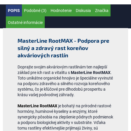
POPIS
Podobné (3)
Hodnotenie
Diskusia
Značka
Ostatné informácie
MasterLine RootMAX - Podpora pre
silný a zdravý rast koreňov
akváriových rastlín
Doprajte svojim akváriovým rastlinám ten najlepší
základ pre ich rast a vitalitu s
MasterLine RootMAX
.
Toto unikátne organické hnojivo je špeciálne vyvinuté
na podporu zdravého a silného rozvoja koreňového
systému, čo je kľúčové pre dlhodobú prosperitu a
krásu vašej podvodnej záhrady.
MasterLine RootMAX
je bohatý na prírodné rastové
hormóny, humínové kyseliny a enzýmy, ktoré
synergicky pôsobia na zlepšenie pôdnych podmienok
a podporu biologickej aktivity v substráte. Vďaka
tomu rastliny efektívnejšie prijímajú živiny, sú