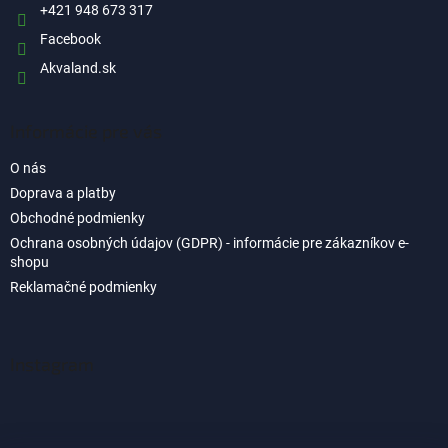
e
+421 948 673 317
Facebook
Akvaland.sk
Informácie pre vás
O nás
Doprava a platby
Obchodné podmienky
Ochrana osobných údajov (GDPR) - informácie pre zákazníkov e-
shopu
Reklamačné podmienky
Instagram