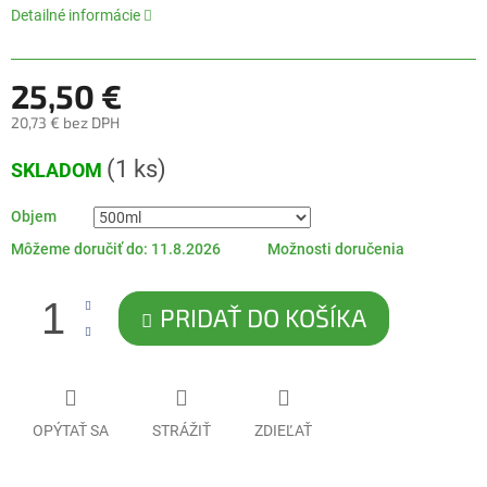
5
Detailné informácie
hviezdičiek.
25,50 €
20,73 € bez DPH
Jednotková
(1 ks)
SKLADOM
cena:
Objem
Môžeme doručiť do:
11.8.2026
Možnosti doručenia
PRIDAŤ DO KOŠÍKA
OPÝTAŤ SA
STRÁŽIŤ
ZDIEĽAŤ