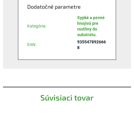
Dodatočné parametre
Sypké a pevné
hnojivá pre
Kategória
:
rastliny do
substrátu.
935547892666
EAN
:
8
Súvisiaci tovar