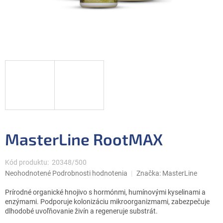
MasterLine RootMAX
Kód produktu:
20348/500
Priemerné
Neohodnotené
Podrobnosti hodnotenia
Značka:
MasterLine
hodnotenie
produktu
Prírodné organické hnojivo s hormónmi, humínovými kyselinami a
je
enzýmami. Podporuje kolonizáciu mikroorganizmami, zabezpečuje
0,0
dlhodobé uvoľňovanie živín a regeneruje substrát.
z