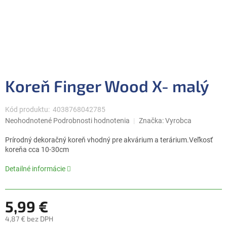
Koreň Finger Wood X- malý
Kód produktu:
4038768042785
Priemerné
Neohodnotené
Podrobnosti hodnotenia
Značka:
Vyrobca
hodnotenie
produktu
Prírodný dekoračný koreň vhodný pre akvárium a terárium.Veľkosť
je
koreňa cca 10-30cm
0,0
z
Detailné informácie
5
hviezdičiek.
5,99 €
4,87 € bez DPH