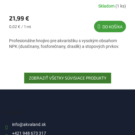
Skladom
(1 ks)
21,99 €
Jednotková
0,02 € / 1 ml
DO KOŠÍKA
cena:
Profesionálne hnojivo pre akvaristiku s vysokým obsahom
NPK (dusičnany, fosforečnany, draslík) a stopových prvkov.
ZOBRAZIŤ VŠETKY SÚVISIACE PRODUKTY
Z
á
p
ä
Kontakt
t
i
info
@
akvaland.sk
e
+421 948 673 317