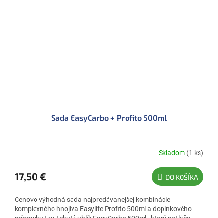
Sada EasyCarbo + Profito 500ml
Skladom
(1 ks)
17,50 €
DO KOŠÍKA
Cenovo výhodná sada najpredávanejšej kombinácie
komplexného hnojiva Easylife Profito 500ml a doplnkového
prípravku tzv. tekutý uhlík EasyCarbo 500ml , ktorý potláča