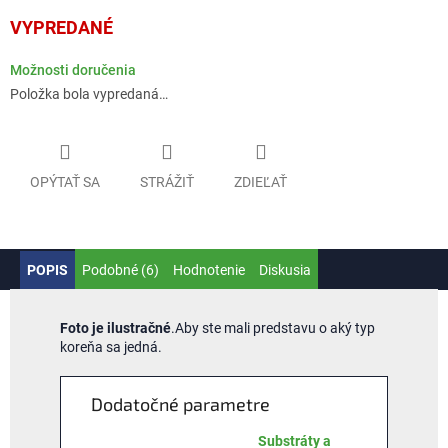
Jednotková
VYPREDANÉ
cena:
Možnosti doručenia
Položka bola vypredaná…
OPÝTAŤ SA
STRÁŽIŤ
ZDIEĽAŤ
POPIS
Podobné (6)
Hodnotenie
Diskusia
Foto je ilustračné
.Aby ste mali predstavu o aký typ
koreňa sa jedná.
Dodatočné parametre
Substráty a