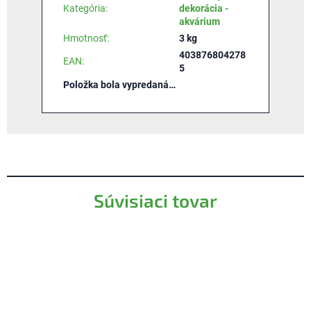
Kategória
:
dekorácia -
akvárium
Hmotnosť
:
3 kg
403876804278
EAN
:
5
Položka bola vypredaná…
Súvisiaci tovar