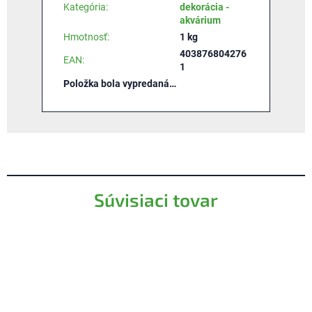
Kategória
:
dekorácia -
akvárium
Hmotnosť
:
1 kg
403876804276
EAN
:
1
Položka bola vypredaná…
Súvisiaci tovar