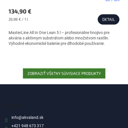
134,90 €
Jednotková
26,98 € / 1 l
DETAIL
cena:
MasterLine All In One Lean 5 l – profesionálne hnojivo pre
akvária s aktívnym substrátom alebo množstvom rastlín.
Výhodné ekonomické balenie pre dlhodobé používanie.
ZOBRAZIŤ VŠETKY SÚVISIACE PRODUKTY
Z
á
p
ä
Kontakt
t
i
info
@
akvaland.sk
e
+421 948 673 317