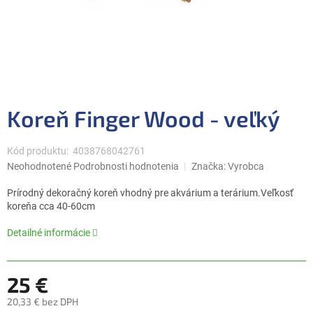
Koreň Finger Wood - veľký
Kód produktu:
4038768042761
Priemerné
Neohodnotené
Podrobnosti hodnotenia
Značka:
Vyrobca
hodnotenie
produktu
Prírodný dekoračný koreň vhodný pre akvárium a terárium.Veľkosť
je
koreňa cca 40-60cm
0,0
z
Detailné informácie
5
hviezdičiek.
25 €
20,33 € bez DPH