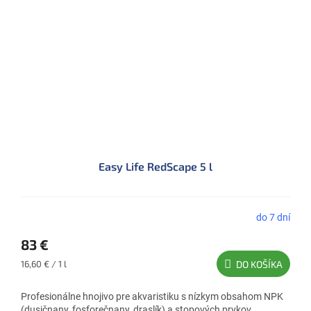
Easy Life RedScape 5 l
do 7 dní
83 €
Jednotková
16,60 € / 1 l
DO KOŠÍKA
cena:
Profesionálne hnojivo pre akvaristiku s nízkym obsahom NPK
(dusičnany, fosforečnany, draslík) a stopových prvkov.