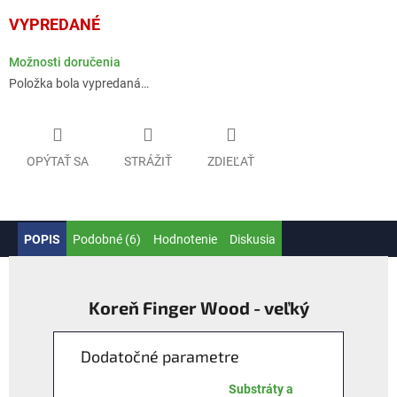
Jednotková
VYPREDANÉ
cena:
Možnosti doručenia
Položka bola vypredaná…
OPÝTAŤ SA
STRÁŽIŤ
ZDIEĽAŤ
POPIS
Podobné (6)
Hodnotenie
Diskusia
Koreň Finger Wood - veľký
Dodatočné parametre
Substráty a