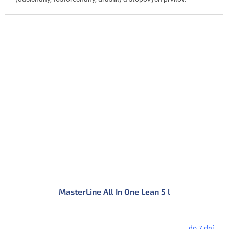
MasterLine All In One Lean 5 l
do 7 dní