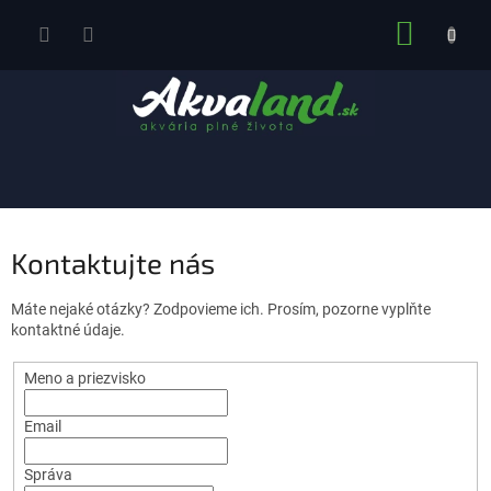
Prejsť
NÁKUP
na
obsah
KOŠÍK
Kontaktujte nás
Máte nejaké otázky? Zodpovieme ich. Prosím, pozorne vyplňte
kontaktné údaje.
Meno a priezvisko
Email
Správa