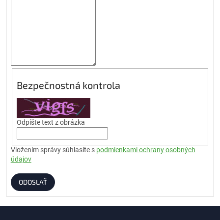
Bezpečnostná kontrola
Odpíšte text z obrázka
Vložením správy súhlasíte s
podmienkami ochrany osobných
údajov
ODOSLAŤ
Z