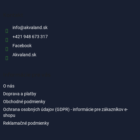
á
p
ä
Kontakt
t
i
info
@
akvaland.sk
e
+421 948 673 317
Facebook
Akvaland.sk
Informácie pre vás
O nás
Doprava a platby
Obchodné podmienky
Ochrana osobných údajov (GDPR) - informácie pre zákazníkov e-
shopu
Reklamačné podmienky