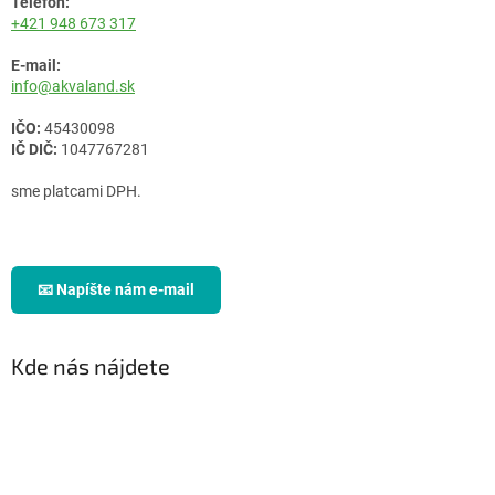
Telefón:
+421 948 673 317
E-mail:
info@akvaland.sk
IČO:
45430098
IČ DIČ:
1047767281
sme platcami DPH.
📧 Napíšte nám e-mail
Kde nás nájdete