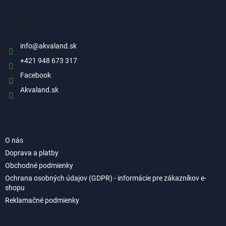
á
p
ä
Kontakt
t
i
info
@
akvaland.sk
e
+421 948 673 317
Facebook
Akvaland.sk
Informácie pre vás
O nás
Doprava a platby
Obchodné podmienky
Ochrana osobných údajov (GDPR) - informácie pre zákazníkov e-
shopu
Reklamačné podmienky