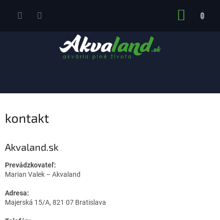
Prejsť
NÁKUP
na
obsah
KOŠÍK
kontakt
Akvaland.sk
Prevádzkovateľ:
Marian Valek – Akvaland
Adresa:
Majerská 15/A, 821 07 Bratislava