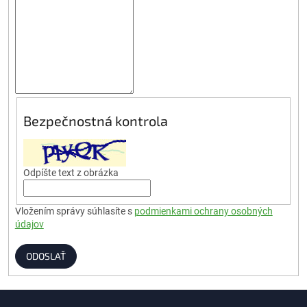
Bezpečnostná kontrola
Odpíšte text z obrázka
Vložením správy súhlasíte s
podmienkami ochrany osobných
údajov
ODOSLAŤ
Z