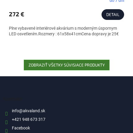
do 7 dní
272 €
DETAIL
Plne vybavené interiérové akvárium s moderným úspornym
LED osvetlením.Rozmery : 61x58x41cmCena dopravy je 25€
ZOBRAZIŤ VŠETKY SÚVISIACE PRODUKTY
Z
á
p
ä
Kontakt
t
i
info
@
akvaland.sk
e
+421 948 673 317
Facebook