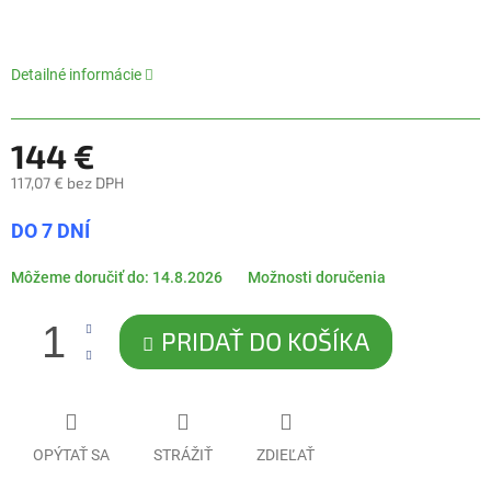
0,0
z
5
hviezdičiek.
Detailné informácie
144 €
117,07 € bez DPH
Jednotková
DO 7 DNÍ
cena:
Môžeme doručiť do:
14.8.2026
Možnosti doručenia
PRIDAŤ DO KOŠÍKA
OPÝTAŤ SA
STRÁŽIŤ
ZDIEĽAŤ