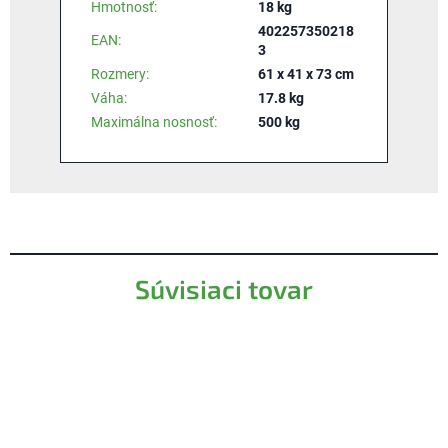
Hmotnosť
:
18 kg
402257350218
EAN
:
3
Rozmery
:
61 x 41 x 73 cm
Váha
:
17.8 kg
Maximálna nosnosť
:
500 kg
Súvisiaci tovar