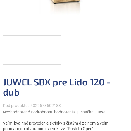
JUWEL SBX pre Lido 120 -
dub
Kód produktu:
4022573502183
Priemerné
Neohodnotené
Podrobnosti hodnotenia
Značka:
Juwel
hodnotenie
produktu
Veľmi kvalitné prevedenie skrinky s čistým dizajnom a veľmi
je
populárnym otváraním dvierok tzv. "Push to Open".