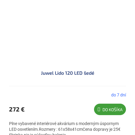
Juwel Lido 120 LED šedé
do 7 dní
272 €
DO KOŠÍKA
Plne vybavené interiérové akvárium s moderným úspornym
LED osvetlením.Rozmery : 61x58x41cmCena dopravy je 25€