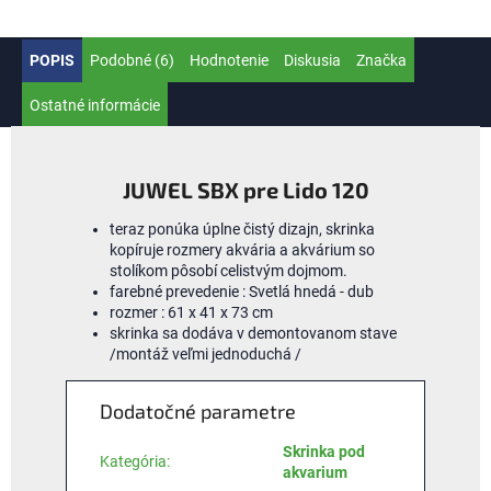
POPIS
Podobné (6)
Hodnotenie
Diskusia
Značka
Ostatné informácie
JUWEL SBX pre Lido 120
teraz ponúka úplne čistý dizajn, skrinka
kopíruje rozmery akvária a akvárium so
stolíkom pôsobí celistvým dojmom.
farebné prevedenie : Svetlá hnedá - dub
rozmer : 61 x 41 x 73 cm
skrinka sa dodáva v demontovanom stave
/montáž veľmi jednoduchá /
Dodatočné parametre
Skrinka pod
Kategória
:
akvarium