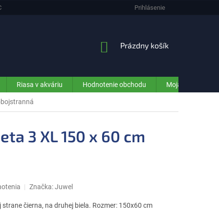
CHRANA OSOBNÝCH ÚDAJOV (GDPR) - INFORMÁCIE PRE ZÁKAZNÍKOV E-SHO
Prihlásenie
NÁKUPNÝ
Prázdny košík
KOŠÍK
Riasa v akváriu
Hodnotenie obchodu
Moja objednávka
obojstranná
eta 3 XL 150 x 60 cm
notenia
Značka:
Juwel
 strane čierna, na druhej biela. Rozmer: 150x60 cm