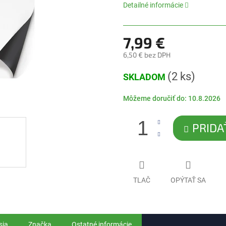
0,0
Detailné informácie
z
5
hviezdičiek.
7,99 €
6,50 € bez DPH
Jednotková
(2 ks)
SKLADOM
cena:
Môžeme doručiť do:
10.8.2026
PRIDA
TLAČ
OPÝTAŤ SA
sia
Značka
Ostatné informácie