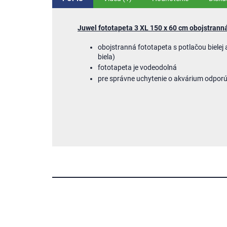
Juwel fototapeta 3 XL 150 x 60 cm obojstrann
obojstranná fototapeta s potlačou bielej a 
biela)
fototapeta je vodeodolná
pre správne uchytenie o akvárium odpor