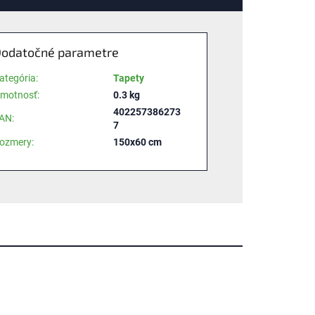
odatočné parametre
ategória
:
Tapety
motnosť
:
0.3 kg
402257386273
AN
:
7
ozmery
:
150x60 cm