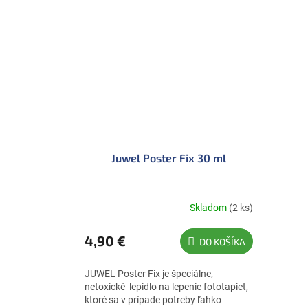
Juwel Poster Fix 30 ml
Skladom
(2 ks)
4,90 €
DO KOŠÍKA
JUWEL Poster Fix je špeciálne,
netoxické lepidlo na lepenie fototapiet,
ktoré sa v prípade potreby ľahko