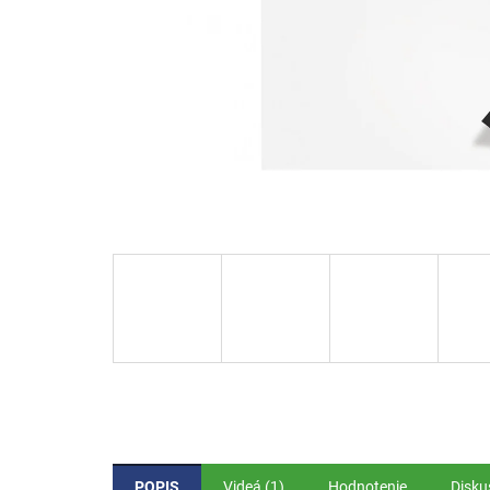
POPIS
Videá (1)
Hodnotenie
Disku