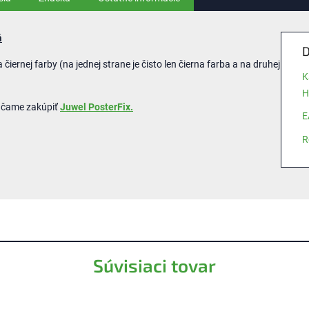
á
D
čiernej farby (na jednej strane je čisto len čierna farba a na druhej
K
H
účame zakúpiť
Juwel PosterFix.
E
R
Súvisiaci tovar