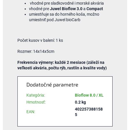
vhodné pre sladkovodné i morské akvária
vhodné pre
Juwel Bioflow 3.0
a
Compact
umiestňuje sa do horného koša, možno
umiestniť pod Juwel bioCarb
Počet kusov v balení: 1 ks
Rozmer: 14x14x5cm
Frekvencia výmeny: každé 2 mesiace (záleží na
veľkosti akvária, počtu rýb, rastlín a kvalite vody)
Dodatočné parametre
Kategória
:
Bioflow 8.0 / XL
Hmotnosť
:
0.2 kg
402257388158
EAN
:
5