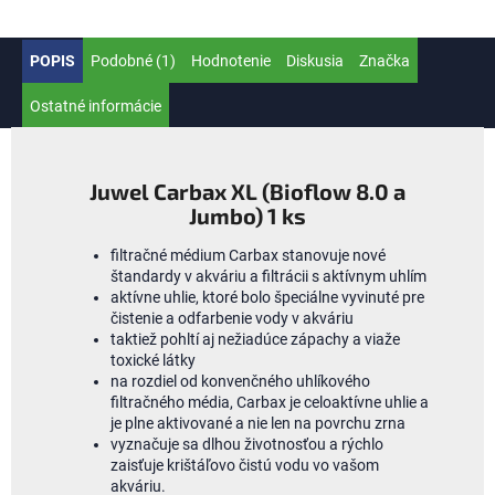
POPIS
Podobné (1)
Hodnotenie
Diskusia
Značka
Ostatné informácie
Juwel Carbax XL (Bioflow 8.0 a
Jumbo) 1 ks
filtračné
médium
Carbax
stanovuje nové
štandardy
v
akváriu
a filtrácii s
aktívnym
uhlím
aktívne uhlie, ktoré bolo špeciálne vyvinuté pre
čistenie a odfarbenie vody v akváriu
taktiež pohltí aj nežiadúce zápachy a viaže
toxické látky
na
rozdiel
od konvenčného
uhlíkového
filtračné
ho
média
, C
arbax
je
celo
aktívne
uhlie
a
je plne
aktivované
a
nie
len
na
povrchu
zrna
vyznačuje sa
dlhou
životnosťou
a
rýchlo
zaisťuje
krištáľovo
čistú
vodu
vo
vašom
akváriu
.