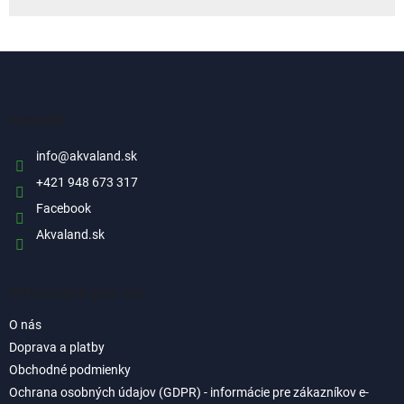
Z
á
p
ä
Kontakt
t
i
info
@
akvaland.sk
e
+421 948 673 317
Facebook
Akvaland.sk
Informácie pre vás
O nás
Doprava a platby
Obchodné podmienky
Ochrana osobných údajov (GDPR) - informácie pre zákazníkov e-