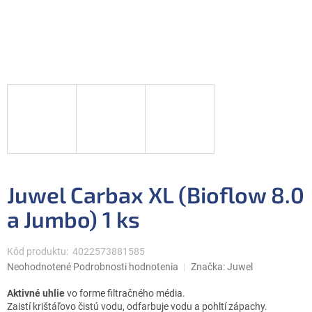
Juwel Carbax XL (Bioflow 8.0
a Jumbo) 1 ks
Kód produktu:
4022573881585
Priemerné
Neohodnotené
Podrobnosti hodnotenia
Značka:
Juwel
hodnotenie
produktu
Aktivné uhlie
vo forme filtračného média.
je
Zaistí krištáľovo čistú vodu, odfarbuje vodu a pohltí zápachy.