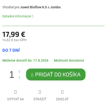
0,0
z
Vhodné pre
Juwel Bioflow 8.0
a
Jumbo
.
5
hviezdičiek.
Detailné informácie
17,99 €
14,63 € bez DPH
Jednotková
DO 7 DNÍ
cena:
Môžeme doručiť do:
17.8.2026
Možnosti doručenia
PRIDAŤ DO KOŠÍKA
OPÝTAŤ SA
STRÁŽIŤ
ZDIEĽAŤ