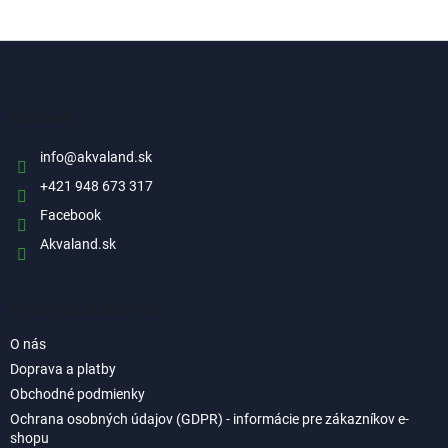
Z
á
p
ä
Kontakt
t
i
info
@
akvaland.sk
e
+421 948 673 317
Facebook
Akvaland.sk
Informácie pre vás
O nás
Doprava a platby
Obchodné podmienky
Ochrana osobných údajov (GDPR) - informácie pre zákazníkov e-
shopu