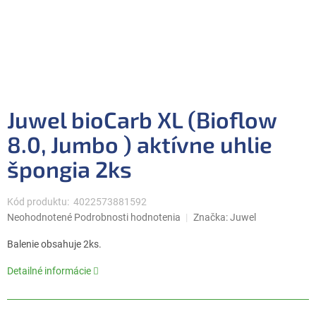
Juwel bioCarb XL (Bioflow
8.0, Jumbo ) aktívne uhlie
špongia 2ks
Kód produktu:
4022573881592
Priemerné
Neohodnotené
Podrobnosti hodnotenia
Značka:
Juwel
hodnotenie
produktu
Balenie obsahuje 2ks.
je
0,0
Detailné informácie
z
5
hviezdičiek.