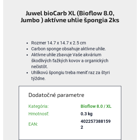
Juwel bioCarb XL (Bioflow 8.0,
Jumbo ) aktívne uhlie špongia 2ks
Rozmer 14.7 x 14.7 x 2.5 cm
Carbon sponge obsahuje aktívne uhlie.
Aktívne uhlie zbavuje Vaše akvárium
škodlivých ťažkých kovov a organických
nečistôt.
Uhlíkovú špongiu treba meniť raz za štyri
týždne.
Dodatočné parametre
Kategória
:
Bioflow 8.0 / XL
Hmotnosť
:
0.3 kg
402257388159
EAN
:
2