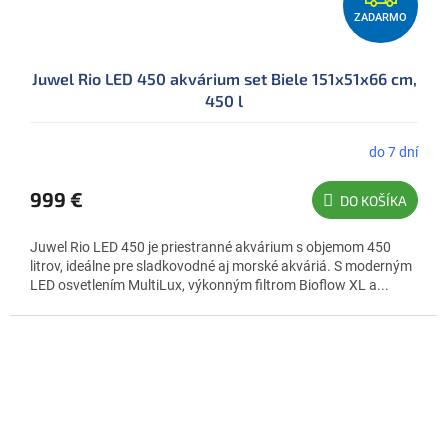
ZADARMO
A
D
Juwel Rio LED 450 akvárium set Biele 151x51x66 cm,
A
450 l
R
M
do 7 dní
Priemerné
hodnotenie
O
produktu
999 €
DO KOŠÍKA
je
5,0
Juwel Rio LED 450 je priestranné akvárium s objemom 450
z
litrov, ideálne pre sladkovodné aj morské akváriá. S moderným
5
LED osvetlením MultiLux, výkonným filtrom Bioflow XL a...
hviezdičiek.