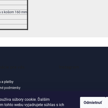
ka s košom 160 mm
mácie pre vás
Instagram
 a platby
né podmienky
 osobných údajov (GDPR) -
cie pre zákazníkov e-shopu
oužíva súbory cookie. Ďalším
Sledovať na Instagra
Odmietnuť
m tohto webu vyjadrujete súhlas s ich
ačné podmienky