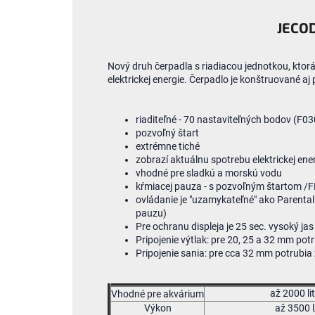
JECO
Nový druh
čerpadla
s riadiacou jednotkou
,
ktor
elektrickej
energie
.
Čerpadlo
je konštruované
aj
riaditeľné
-
70
nastaviteľných
bodov
(
F03
pozvoľný
štart
extrémne
tiché
zobrazí
aktuálnu spotrebu
elektrickej
ene
vhodné pre
sladkú
a
morskú vodu
kŕmiacej
pauza
-
s pozvoľným
štartom /
ovládanie je
"
uzamykateľné
"
ako
Parental
pauzu
)
Pre ochranu
displeja je
25
sec
.
vysoký
jas
Pripojenie
výtlak
:
pre
20
,
25
a
32
mm
potr
Pripojenie
sania
:
pre cca
32
mm
potrubia
až 2000 li
Vhodné pre akvárium
Výkon
až 3500 l