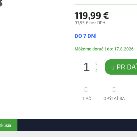
5
hviezdičiek.
119,99 €
97,55 € bez DPH
Jednotková
DO 7 DNÍ
cena:
Môžeme doručiť do:
17.8.2026
PRIDA
TLAČ
OPÝTAŤ SA
skusia