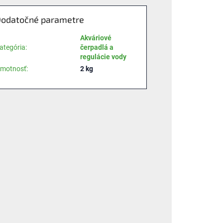
odatočné parametre
Akváriové
ategória
:
čerpadlá a
regulácie vody
motnosť
:
2 kg