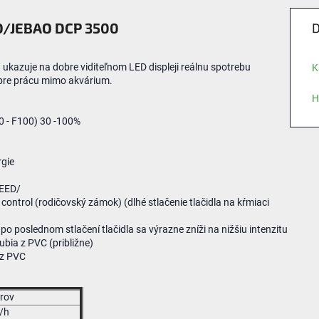
D/JEBAO DCP 3500
D
á ukazuje
na
dobre
viditeľnom
LED displeji
reálnu
spotrebu
K
 pre prácu
mimo
akvárium
.
H
0
-
F100
)
30
-100
%
rgie
FEED/
control
(
rodičovský
zámok
)
(
dlhé stlačenie
tlačidla na
kŕmiaci
po poslednom
stlačení
tlačidla sa
výrazne zníži
na
nižšiu
intenzitu
ubia
z PVC
(
približne)
z PVC
trov
/h