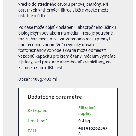
vrecko do stredného otvoru penovej patróny. Pri
ostatných vnútorných filtrov vložte vrecko medzi
ostatné médiá.
Po čase môže dôjsť k oslabeniu absorpčného účinku
biologickým povlakom na médiu. Preto je potrebné
raz za čas médium v uzatvorenom vrecku premyť
pod tečúcou vodou. Veľmi vysoký obsah
fosforečnanov vo vode akvária môže obmedziť
väzobnú kapacitu pre kremičitany. Médium vymeňte
aj vtedy, keď prestane absorbovať kremičitany, čo
zistíme testom JBL test.
Obsah: 400g/400 ml
Dodatočné parametre
Filtračné
Kategória
:
náplne
Hmotnosť
:
0.4 kg
401416262347
EAN
:
8