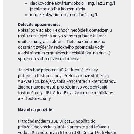
sladkovodné akvárium: okolo 1 mg/l až 2 mg/l
je ešte prijateľná koncentrácia
morské akvárium: maximálne 1 mg/l
Dôležité upozornenie:
Pokiaľ po viac ako 14 dňoch nedôjde k obmedzeniu
rastu rias, nejedná sa vo Vašom prípade takmer
určite o riasy, ale baktérie. Tieto baktérie možno
odstrániť zvýšením redoxného potenciálu vody
a odstránením organických nečistôt (kal na dne...)
spojeným s obmedzením kŕmenia.
Je potrebné pripomenúť, že i kremičité riasy
potrebujú fosforečnany. Preto sa môže stať, že aj
v akváriách, kde je vysoká koncentrácia kremičitanov,
žiadne riase nerastú, pretože im vo vode chýbajú
fosforečnany. JBL SilicatEx viaže nielen kremičitany,
ale i fosforečnany.
Návod na použitie:
Filtračné médium JBL SilicatEx naplňte do
priloženého vrecka a krátko premyte pod tečúcou
vodou. Pri vnútorných filtroch JBL Cristal Profi vložte