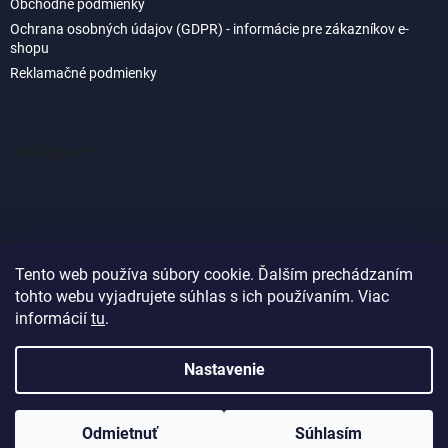
Obchodné podmienky
Ochrana osobných údajov (GDPR) - informácie pre zákazníkov e-
shopu
Reklamačné podmienky
Instagram
Tento web používa súbory cookie. Ďalším prechádzaním
tohto webu vyjadrujete súhlas s ich používaním. Viac
Sledovať na Instagrame
informácií
tu
.
Nastavenie
Vytvoril Shoptet
Odmietnuť
Súhlasím
Copyright 2026
Akvaland.sk
. Všetky práva vyhradené.