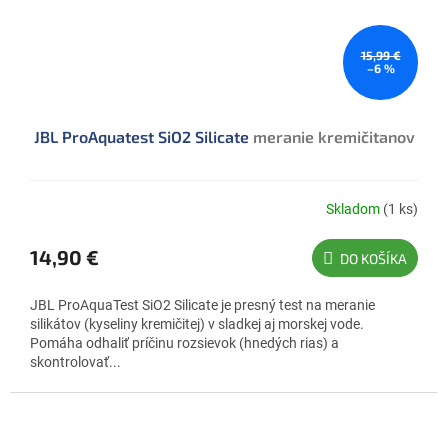
15,99 €
–6 %
JBL ProAquatest SiO2 Silicate
meranie kremičitanov
Skladom
(1 ks)
14,90 €
DO KOŠÍKA
JBL ProAquaTest SiO2 Silicate je presný test na meranie
silikátov (kyseliny kremičitej) v sladkej aj morskej vode.
Pomáha odhaliť príčinu rozsievok (hnedých rias) a
skontrolovať...