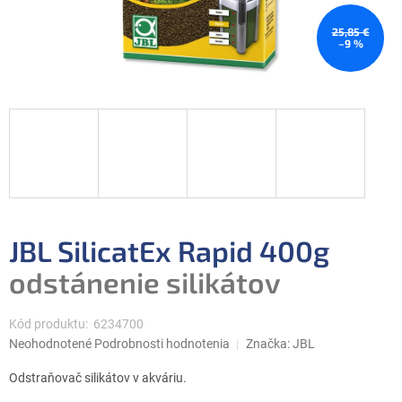
25,85 €
–9 %
JBL SilicatEx Rapid 400g
odstánenie silikátov
Kód produktu:
6234700
Priemerné
Neohodnotené
Podrobnosti hodnotenia
Značka:
JBL
hodnotenie
produktu
Odstraňovač silikátov v akváriu.
je