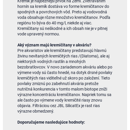
Kremík je najbežnejší prvok na Zemi. Zvetrávaním
hornín sa kremík dostáva vo forme kremičitanov do
spodných a povrchových vôd. Preto aj vodovodná
voda obsahuje rôzne množstvo kremičitanov. Podľa
regiónu to býva do 40 mg/l, niekde aj viac.
Kremičitany sú neškodné a ich obsah nie je v pitnej
vode upravený normou.
Aký význam majú kremičitany v akváriu?
Pre akvaristov ale kremičitany predstavujú hlavnú
živinu nevítaných kremičitých rias /(Diatoma), ale aj
niektorých vodných rastlín a mnohých
bezobratlovcov. V novo zariadenom akváriu alebo po
výmene vody sú často hnedé, na dotyk drsné povlaky
kremičitých rias viditeľné už skoro po založení. Tieto
povlaky zmiznú po zabehnutí akvária pretože
nutričná konkurencia v tomto malom biotope zníži
výrazne koncentráciu kremičitanov. Napriek tomu sa
ale často po výmene vody kremičité riasy znovu
objavia. Filtráciou cez JBL SilicatEx je rast rias
výrazne obmedzený.
Doporučujeme nasledujúce hodnoty: