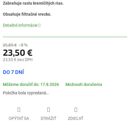
0,0
Zabraňuje rastu kremičitých rias.
z
5
Obsahuje filtračné vrecko.
hviezdičiek.
Detailné informácie
25,85 €
–9 %
23,50 €
23,50 € bez DPH
Jednotková
DO 7 DNÍ
cena:
Môžeme doručiť do:
17.8.2026
Možnosti doručenia
Položka bola vypredaná…
OPÝTAŤ SA
STRÁŽIŤ
ZDIEĽAŤ