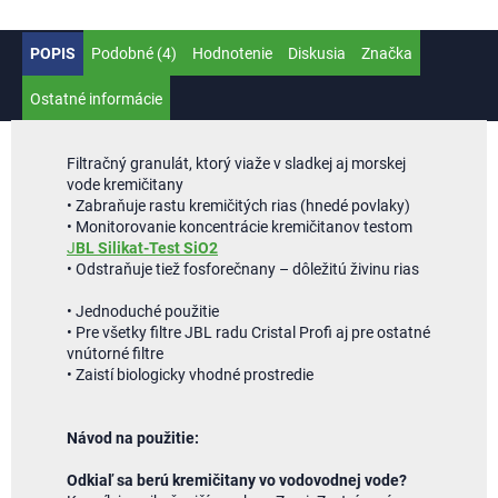
POPIS
Podobné (4)
Hodnotenie
Diskusia
Značka
Ostatné informácie
Filtračný granulát, ktorý viaže v sladkej aj morskej
vode kremičitany
• Zabraňuje rastu kremičitých rias (hnedé povlaky)
• Monitorovanie koncentrácie kremičitanov testom
J
BL Silikat-Test SiO2
• Odstraňuje tiež fosforečnany – dôležitú živinu rias
• Jednoduché použitie
• Pre všetky filtre JBL radu Cristal Profi aj pre ostatné
vnútorné filtre
• Zaistí biologicky vhodné prostredie
Návod na použitie:
Odkiaľ sa berú kremičitany vo vodovodnej vode?