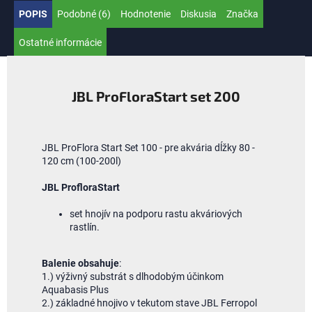
POPIS
Podobné (6)
Hodnotenie
Diskusia
Značka
Ostatné informácie
JBL ProFloraStart set 200
JBL ProFlora Start Set 100 - pre akvária dĺžky 80 -
120 cm (100-200l)
JBL ProfloraStart
set hnojív na podporu rastu akváriových
rastlín.
Balenie obsahuje
:
1.) výživný substrát s dlhodobým účinkom
Aquabasis Plus
2.) základné hnojivo v tekutom stave JBL Ferropol