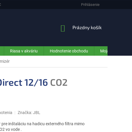
CHRANA OSOBNÝCH ÚDAJOV (GDPR) - INFORMÁCIE PRE ZÁKAZNÍKOV E-SHO
Prihlásenie
NÁKUPNÝ
Prázdny košík
KOŠÍK
Riasa v akváriu
Hodnotenie obchodu
Moja objednávka
mizér
Direct 12/16
CO2
notenia
Značka:
JBL
pre inštaláciu na hadicu externého filtra mimo
O2 vo vode .