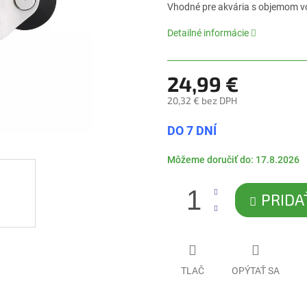
0,0
Vhodné pre akvária s objemom v
z
5
Detailné informácie
hviezdičiek.
24,99 €
20,32 € bez DPH
Jednotková
DO 7 DNÍ
cena:
Môžeme doručiť do:
17.8.2026
PRIDA
TLAČ
OPÝTAŤ SA