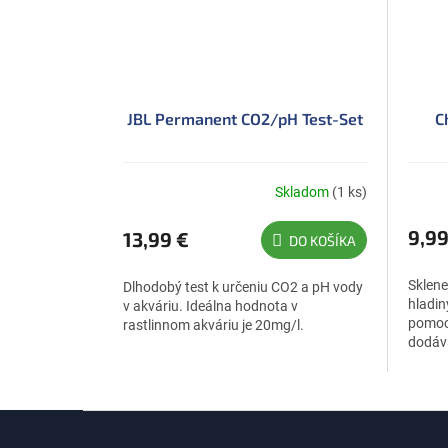
JBL Permanent CO2/pH Test-Set
C
Skladom
(1 ks)
9,99
13,99 €
DO KOŠÍKA
Sklene
Dlhodobý test k určeniu CO2 a pH vody
hladin
v akváriu. Ideálna hodnota v
pomocn
rastlinnom akváriu je 20mg/l.
dodáv
setu.
Z
á