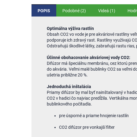
POPIS
Podobné (2)
Videá (1)
Hodn
Optimálna výživa rastlín
Obsah CO2 vo vode je pre akváriové rastliny veľmi
podporuje ich zdravý rast. Rastliny využívajú C
Odstraňujú škodlivé látky, zabraňujú rastu rias,
Účinné obohacovanie akváriovej vody CO2:
Difúzor má špeciálnu membránu, cez ktorú prenik
do akvária. Veľmi malé bublinky CO2 sa veľmi d
ušetria približne 20 %.
Jednoduchá inštalácia
Priamy difúzor by mal byť nainštalovaný v hadici
CO2 v hadici čo najviac predĺžila. Vertikálna 
bublinkového počítadla.
pre úsporné a priame hnojenie rastlín
CO2 difúzor pre vonkajší filter