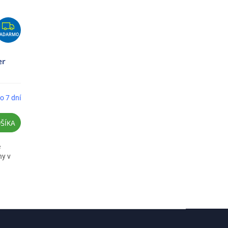
Z
A
ZADARMO
D
A
er
R
M
O
o 7 dní
ŠÍKA
é
ny v