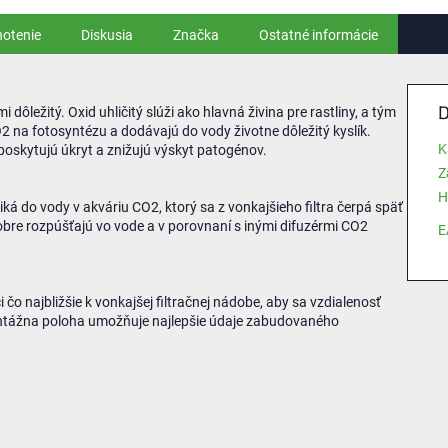
otenie
Diskusia
Značka
Ostatné informácie
D
 dôležitý. Oxid uhličitý slúži ako hlavná živina pre rastliny, a tým
O2 na fotosyntézu a dodávajú do vody životne dôležitý kyslík.
K
 poskytujú úkryt a znižujú výskyt patogénov.
Z
H
á do vody v akváriu CO2, ktorý sa z vonkajšieho filtra čerpá späť
obre rozpúšťajú vo vode a v porovnaní s inými difuzérmi CO2
E
 čo najbližšie k vonkajšej filtračnej nádobe, aby sa vzdialenosť
montážna poloha umožňuje najlepšie údaje zabudovaného