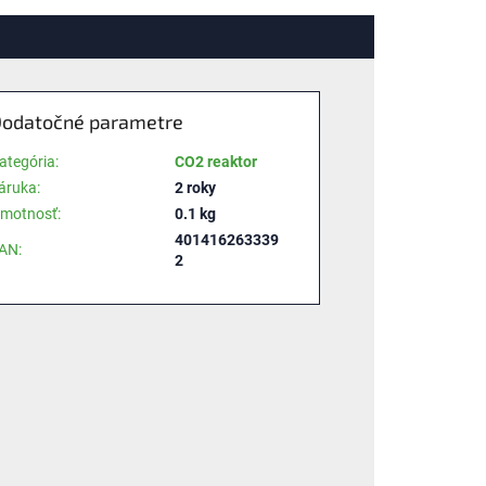
odatočné parametre
ategória
:
CO2 reaktor
áruka
:
2 roky
motnosť
:
0.1 kg
401416263339
AN
:
2