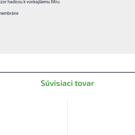
úzor hadicou k vonkajšiemu filtru
 membráne
Súvisiaci tovar