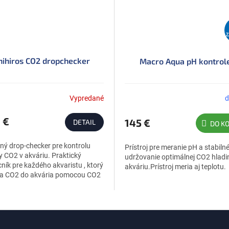
hihiros CO2 dropchecker
Macro Aqua pH kontrol
Vypredané
d
 €
145 €
DETAIL
DO KO
ný drop-checker pre kontrolu
Prístroj pre meranie pH a stabiln
y CO2 v akváriu. Praktický
udržovanie optimálnej CO2 hladi
ík pre každého akvaristu , ktorý
akváriu.Prístroj meria aj teplotu.
a CO2 do akvária pomocou CO2