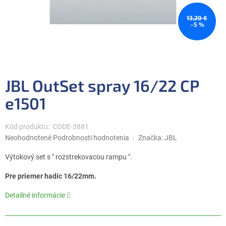
13,20 €
–5 %
JBL OutSet spray 16/22 CP
e1501
Kód produktu:
CODE-3881
Priemerné
Neohodnotené
Podrobnosti hodnotenia
Značka:
JBL
hodnotenie
produktu
Výtokový set s " rozstrekovacou rampu ".
je
0,0
Pre priemer hadíc 16/22mm.
z
5
Detailné informácie
hviezdičiek.