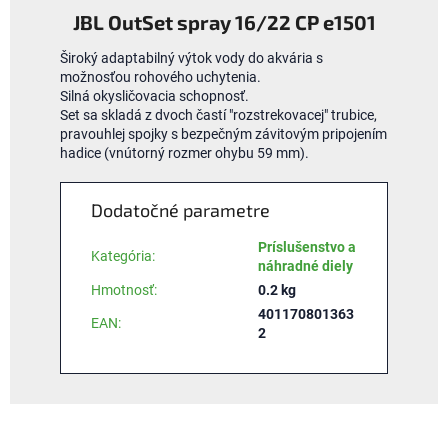
JBL OutSet spray 16/22 CP e1501
Široký
adaptabilný
výtok
vody do
akvária
s
možnosťou
rohového
uchytenia.
Silná
okysličovacia
schopnosť.
Set sa
skladá z
dvoch častí
"
rozstrekovacej
"
trubice
,
pravouhlej
spojky s
bezpečným
závitovým
pripojením
hadice
(vnútorný rozmer
ohybu
59
mm).
Dodatočné parametre
Príslušenstvo a
Kategória
:
náhradné diely
Hmotnosť
:
0.2 kg
401170801363
EAN
:
2