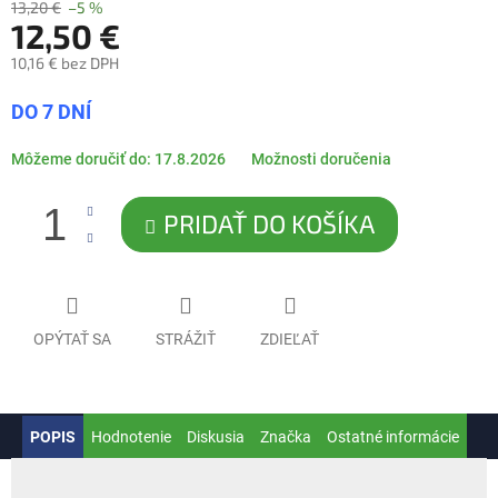
13,20 €
–5 %
12,50 €
10,16 € bez DPH
Jednotková
DO 7 DNÍ
cena:
Môžeme doručiť do:
17.8.2026
Možnosti doručenia
PRIDAŤ DO KOŠÍKA
OPÝTAŤ SA
STRÁŽIŤ
ZDIEĽAŤ
POPIS
Hodnotenie
Diskusia
Značka
Ostatné informácie