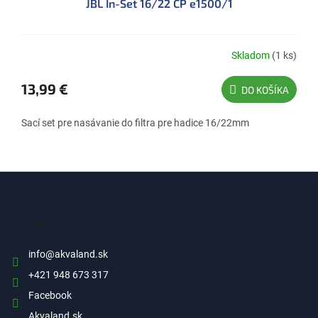
JBL In-Set 16/22 CP e1500/1
Skladom
(1 ks)
13,99 €
DO KOŠÍKA
Sací set pre nasávanie do filtra pre hadice 16/22mm
Z
á
p
ä
Kontakt
t
i
info
@
akvaland.sk
e
+421 948 673 317
Facebook
Akvaland.sk