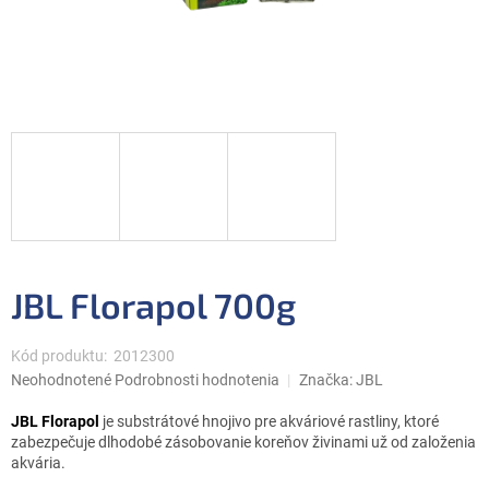
JBL Florapol 700g
Kód produktu:
2012300
Priemerné
Neohodnotené
Podrobnosti hodnotenia
Značka:
JBL
hodnotenie
produktu
JBL Florapol
je substrátové hnojivo pre akváriové rastliny, ktoré
je
zabezpečuje dlhodobé zásobovanie koreňov živinami už od založenia
0,0
akvária.
z