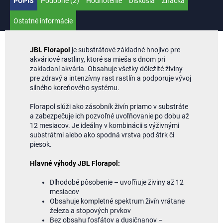
POPIS
Podobné (2)
Hodnotenie
Diskusia
Značka
Ostatné informácie
JBL Florapol
je substrátové základné hnojivo pre
akváriové rastliny, ktoré sa mieša s dnom pri
zakladaní akvária. Obsahuje všetky dôležité živiny
pre zdravý a intenzívny rast rastlín a podporuje vývoj
silného koreňového systému.
Florapol slúži ako zásobník živín priamo v substráte
a zabezpečuje ich pozvoľné uvoľňovanie po dobu až
12 mesiacov. Je ideálny v kombinácii s výživnými
substrátmi alebo ako spodná vrstva pod štrk či
piesok.
Hlavné výhody JBL Florapol:
Dlhodobé pôsobenie – uvoľňuje živiny až 12
mesiacov
Obsahuje kompletné spektrum živín vrátane
železa a stopových prvkov
Bez obsahu fosfátov a dusičnanov –