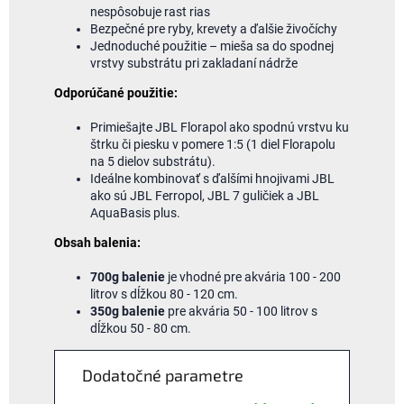
nespôsobuje rast rias
Bezpečné pre ryby, krevety a ďalšie živočíchy
Jednoduché použitie – mieša sa do spodnej
vrstvy substrátu pri zakladaní nádrže
Odporúčané použitie:
Primiešajte JBL Florapol ako spodnú vrstvu ku
štrku či piesku v pomere 1:5 (1 diel Florapolu
na 5 dielov substrátu).
Ideálne kombinovať s ďalšími hnojivami JBL
ako sú JBL Ferropol, JBL 7 guličiek a JBL
AquaBasis plus.
Obsah balenia:
700g balenie
je vhodné pre akvária 100 - 200
litrov s dĺžkou 80 - 120 cm.
350g balenie
pre akvária 50 - 100 litrov s
dĺžkou 50 - 80 cm.
Dodatočné parametre