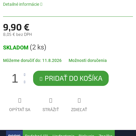
5
Detailné informácie
hviezdičiek.
9,90 €
8,05 € bez DPH
Jednotková
(2 ks)
SKLADOM
cena:
Môžeme doručiť do:
11.8.2026
Možnosti doručenia
PRIDAŤ DO KOŠÍKA
OPÝTAŤ SA
STRÁŽIŤ
ZDIEĽAŤ